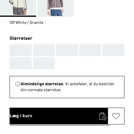
Off White / Granite
Størrelser
AAA
AAA
AAA
AAA
AAA
AAA
AAA
Almindelige størrelse.
Vi anbefaler, at du bestiller
din normale størrelse.
Læg i kurv