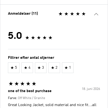
Anmeldelser (11)
5.0
Filtrer efter antal stjerner
5
4
3
2
1
18. juni 2026
one of the best purchase
Farve:
Off White / Granite
Great Looking Jacket, solid material and nice fit….all