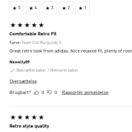
5
4
3
2
1
Comfortable Retro Fit
Farve:
Team Coll Burgundy 2
Great retro look from adidas. Nice relaxed fit, plenty of r
Newelly09
Bekræftet køber
Motiveret køber
Oversættelse
Brugbart?
0
0
Rapportér anmeldelse
Retro style quality