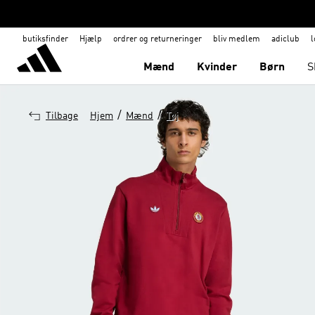
butiksfinder
Hjælp
ordrer og returneringer
bliv medlem
adiclub
l
Mænd
Kvinder
Børn
S
/
/
Tilbage
Hjem
Mænd
Tøj