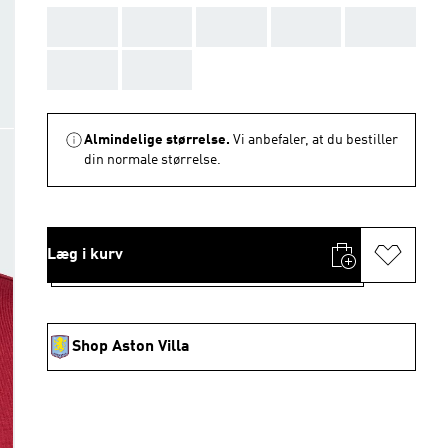
AAA
AAA
AAA
AAA
AAA
AAA
AAA
Almindelige størrelse.
Vi anbefaler, at du bestiller
din normale størrelse.
Læg i kurv
Shop Aston Villa