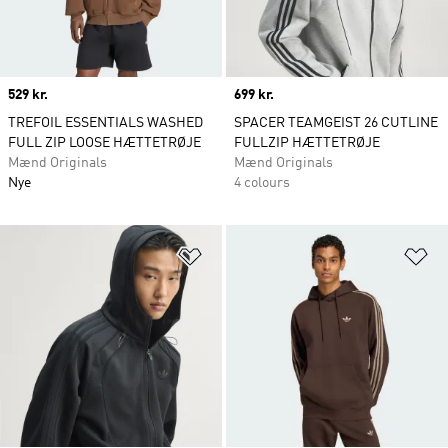
Price
529 kr.
Price
699 kr.
TREFOIL ESSENTIALS WASHED
SPACER TEAMGEIST 26 CUTLINE
FULL ZIP LOOSE HÆTTETRØJE
FULLZIP HÆTTETRØJE
Mænd Originals
Mænd Originals
Nye
4 colours
Føj til ønskeliste
Fø