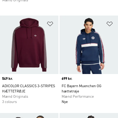
Mænd Originals
Føj til ønskeliste
Fø
Price
549 kr.
Price
699 kr.
ADICOLOR CLASSICS 3-STRIPES
FC Bayern Muenchen OG
HÆTTETRØJE
hættetrøje
Mænd Originals
Mænd Performance
3 colours
Nye