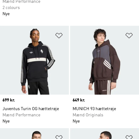
Mænd Performance
2 colours
Nye
Føj til ønskeliste
Fø
Price
699 kr.
Price
649 kr.
Juventus Turin OG hættetrøje
MUNICH 93 hættetrøje
Mænd Performance
Mænd Originals
Nye
Nye
Føj til ønskeliste
Fø