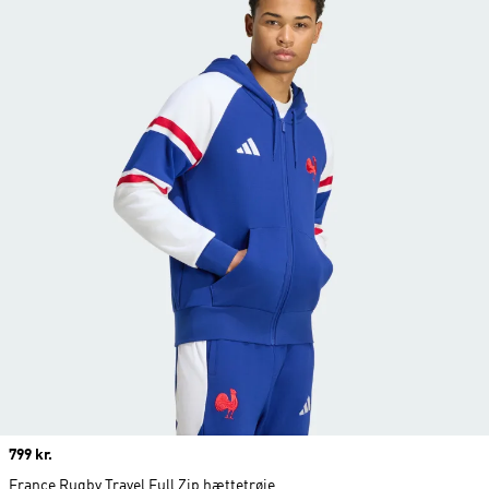
Price
799 kr.
France Rugby Travel Full Zip hættetrøje