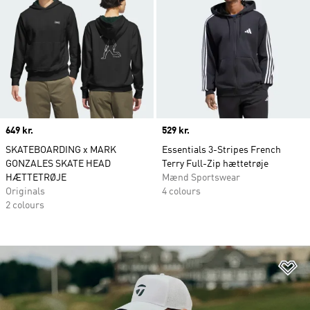
Price
649 kr.
Price
529 kr.
SKATEBOARDING x MARK
Essentials 3-Stripes French
GONZALES SKATE HEAD
Terry Full-Zip hættetrøje
HÆTTETRØJE
Mænd Sportswear
Originals
4 colours
2 colours
Fø