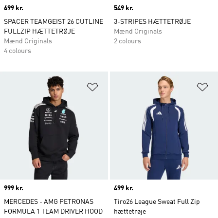
Price
699 kr.
Price
549 kr.
SPACER TEAMGEIST 26 CUTLINE
3-STRIPES HÆTTETRØJE
FULLZIP HÆTTETRØJE
Mænd Originals
Mænd Originals
2 colours
4 colours
Føj til ønskeliste
Fø
Price
999 kr.
Price
499 kr.
MERCEDES - AMG PETRONAS
Tiro26 League Sweat Full Zip
FORMULA 1 TEAM DRIVER HOOD
hættetrøje