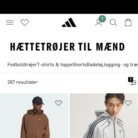
1
HÆTTETRØJER TIL MÆND
Fodboldtrøjer
T-shirts & toppe
Shorts
Badetøj
Jogging- og tr
2
287 resultater
Føj til ønskeliste
Fø