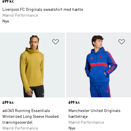
Price
699 kr.
Liverpool FC Originals sweatshirt med hætte
Mænd Performance
Nye
Føj til ønskeliste
Fø
Price
499 kr.
Price
699 kr.
adi365 Running Essentials
Manchester United Originals
Winterized Long Sleeve Hooded
hættetrøje
træningsoverdel
Mænd Performance
Mænd Performance
Nye