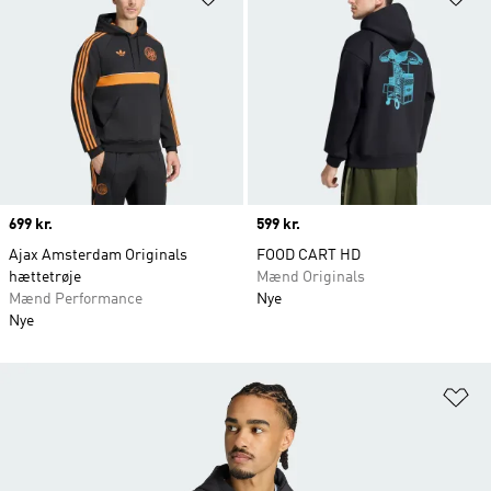
Price
699 kr.
Price
599 kr.
Ajax Amsterdam Originals
FOOD CART HD
hættetrøje
Mænd Originals
Mænd Performance
Nye
Nye
Fø