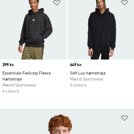
Føj til ønskeliste
Fø
Price
399 kr.
Price
649 kr.
Essentials Feelcozy Fleece
Soft Lux hættetrøje
hættetrøje
Mænd Sportswear
Mænd Sportswear
5 colours
4 colours
Fø