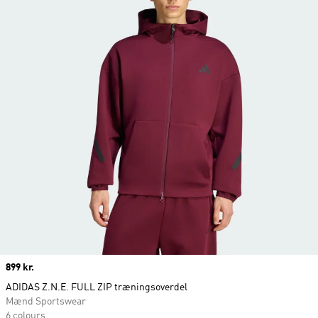
Price
899 kr.
ADIDAS Z.N.E. FULL ZIP træningsoverdel
Mænd Sportswear
6 colours