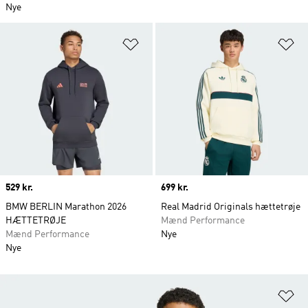
Nye
Føj til ønskeliste
Fø
Price
529 kr.
Price
699 kr.
BMW BERLIN Marathon 2026
Real Madrid Originals hættetrøje
HÆTTETRØJE
Mænd Performance
Mænd Performance
Nye
Nye
Fø