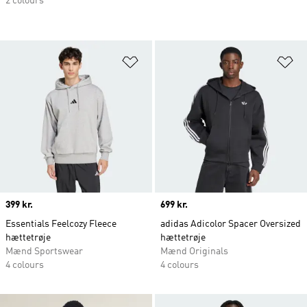
2 colours
Føj til ønskeliste
Fø
Price
399 kr.
Price
699 kr.
Essentials Feelcozy Fleece
adidas Adicolor Spacer Oversized
hættetrøje
hættetrøje
Mænd Sportswear
Mænd Originals
4 colours
4 colours