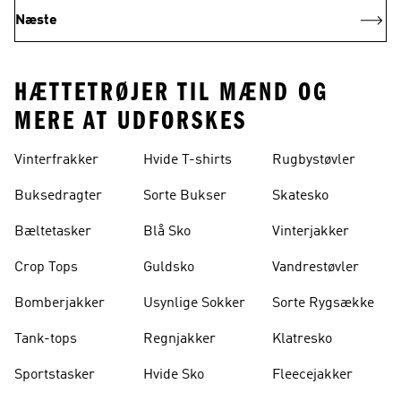
Næste
HÆTTETRØJER TIL MÆND OG
MERE AT UDFORSKES
Vinterfrakker
Hvide T-shirts
Rugbystøvler
Buksedragter
Sorte Bukser
Skatesko
Bæltetasker
Blå Sko
Vinterjakker
Crop Tops
Guldsko
Vandrestøvler
Bomberjakker
Usynlige Sokker
Sorte Rygsække
Tank-tops
Regnjakker
Klatresko
Sportstasker
Hvide Sko
Fleecejakker