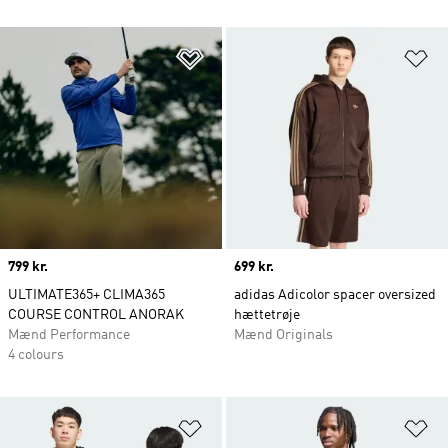
Føj til ønskeliste
Fø
Price
799 kr.
Price
699 kr.
ULTIMATE365+ CLIMA365
adidas Adicolor spacer oversized
COURSE CONTROL ANORAK
hættetrøje
Mænd Performance
Mænd Originals
4 colours
Føj til ønskeliste
Fø