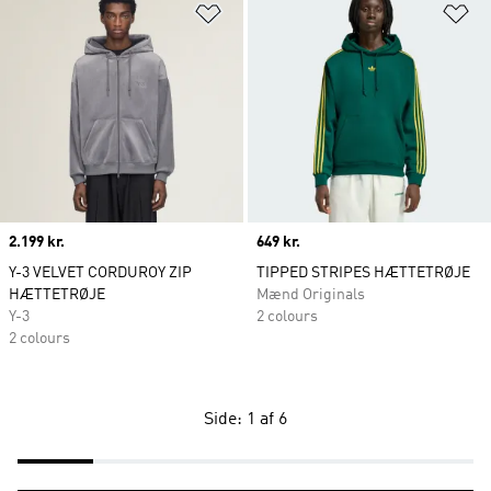
Føj til ønskeliste
Fø
Price
2.199 kr.
Price
649 kr.
Y-3 VELVET CORDUROY ZIP
TIPPED STRIPES HÆTTETRØJE
HÆTTETRØJE
Mænd Originals
Y-3
2 colours
2 colours
Side: 1 af 6