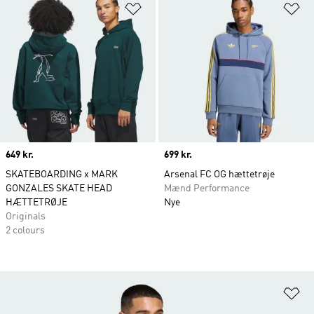
Føj til ønskeliste
Fø
Price
649 kr.
Price
699 kr.
SKATEBOARDING x MARK
Arsenal FC OG hættetrøje
GONZALES SKATE HEAD
Mænd Performance
HÆTTETRØJE
Nye
Originals
2 colours
Fø