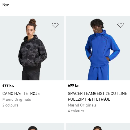
Nye
Føj til ønskeliste
Fø
Price
699 kr.
Price
699 kr.
CAMO HÆTTETRØJE
SPACER TEAMGEIST 26 CUTLINE
Mænd Originals
FULLZIP HÆTTETRØJE
2 colours
Mænd Originals
4 colours