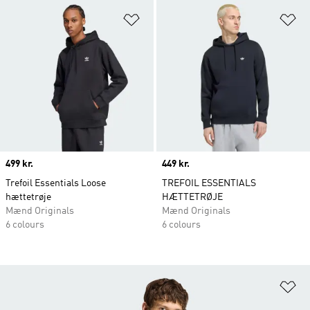
Føj til ønskeliste
Fø
Price
499 kr.
Price
449 kr.
Trefoil Essentials Loose
TREFOIL ESSENTIALS
hættetrøje
HÆTTETRØJE
Mænd Originals
Mænd Originals
6 colours
6 colours
Fø