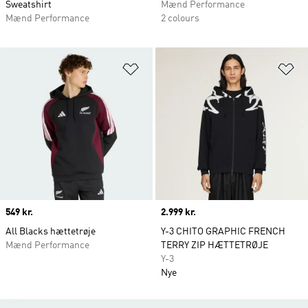
Sweatshirt
Mænd Performance
Mænd Performance
2 colours
Føj til ønskeliste
Fø
Price
549 kr.
Price
2.999 kr.
All Blacks hættetrøje
Y-3 CHITO GRAPHIC FRENCH
Mænd Performance
TERRY ZIP HÆTTETRØJE
Y-3
Nye