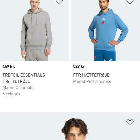
Føj til ønskeliste
Fø
Price
449 kr.
Price
529 kr.
TREFOIL ESSENTIALS
FFR HÆTTETRØJE
HÆTTETRØJE
Mænd Performance
Mænd Originals
6 colours
Fø