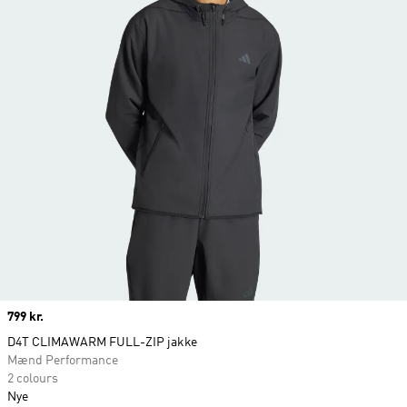
Price
799 kr.
D4T CLIMAWARM FULL-ZIP jakke
Mænd Performance
2 colours
Nye