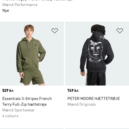
Mænd Performance
Nye
Føj til ønskeliste
Fø
Price
529 kr.
Price
749 kr.
Essentials 3-Stripes French
PETER MOORE HÆTTETRØJE
Terry Full-Zip hættetrøje
Mænd Originals
Mænd Sportswear
4 colours