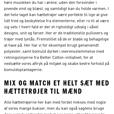
høre musikken du har i ørene, uden den forsvinder i
pivende vind og blæst, og samtidigt kan du holde varmen. I
det hele taget kan hættetrøjer være perfekte til lige at give
lidt fred og beskyttelse fra elementerne, eller ro til at være
sig selv. I hvert fald er der et righoldigt udvalg i såvel
designs, snit og farver. Her er de traditionelle pullovers og
trøjer med lynlås. Fremstillet så de er bløde og behagelige
at have på. Her har vi for eksempel brugt genanvendt
polyester, samt bomuld dyrket i overensstemmelse med
retningslinjerne fra Better Cotton-initiativet, for at
nedsætte vores aftryk på miljøet og skabe bedre forhold på
bomuldsplantagerne.
MIX OG MATCH ET HELT SÆT MED
HÆTTETRØJER TIL MÆND
Alle hættetrøjerne her kan med fordel mikses med nogle
af vores mange bukser, men du kan også sagtens bruge