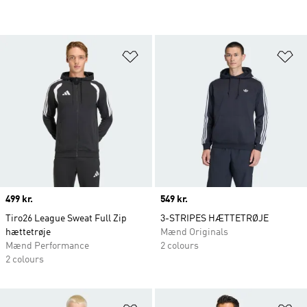
Føj til ønskeliste
Fø
Price
499 kr.
Price
549 kr.
Tiro26 League Sweat Full Zip
3-STRIPES HÆTTETRØJE
hættetrøje
Mænd Originals
Mænd Performance
2 colours
2 colours