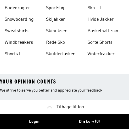
Badedragter
Sportstøj
Sko Til
Vægtløftning
Snowboarding
Skijakker
Hvide Jakker
Sweatshirts
Skibukser
Basketball-sko
Windbreakers
Røde Sko
Sorte Shorts
Shorts I
Skuldertasker
Vinterfrakker
Knælængde
YOUR OPINION COUNTS
We strive to serve you better and appreciate your feedback
Tilbage til top
Login
Din kurv (0)