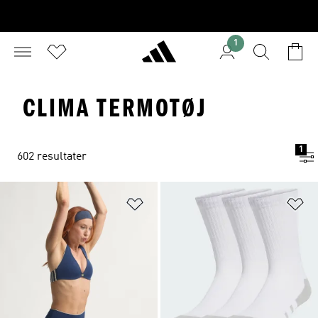
1
CLIMA TERMOTØJ
1
602 resultater
Føj til ønskeliste
Fø