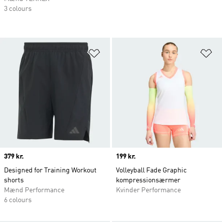
3 colours
Føj til ønskeliste
Fø
Price
379 kr.
Price
199 kr.
Designed for Training Workout
Volleyball Fade Graphic
shorts
kompressionsærmer
Mænd Performance
Kvinder Performance
6 colours