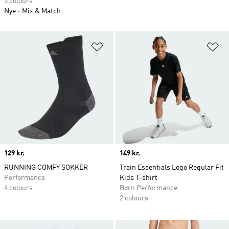
3 colours
Nye
Mix & Match
Føj til ønskeliste
Fø
Price
129 kr.
Price
149 kr.
RUNNING COMFY SOKKER
Train Essentials Logo Regular Fit
Performance
Kids T-shirt
4 colours
Børn Performance
2 colours