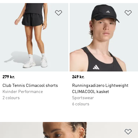
Føj til ønskeliste
Fø
Price
279 kr.
Price
249 kr.
Club Tennis Climacool shorts
Runningxadizero Lightweight
Kvinder Performance
CLIMACOOL kasket
2 colours
Sportswear
6 colours
Fø