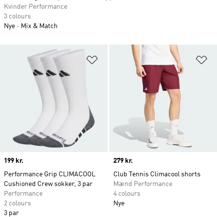
Kvinder Performance
3 colours
Nye
Mix & Match
Føj til ønskeliste
Fø
Price
199 kr.
Price
279 kr.
Performance Grip CLIMACOOL
Club Tennis Climacool shorts
Cushioned Crew sokker, 3 par
Mænd Performance
Performance
4 colours
2 colours
Nye
3 par