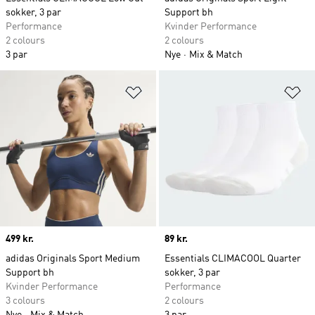
sokker, 3 par
Support bh
Performance
Kvinder Performance
2 colours
2 colours
3 par
Nye
Mix & Match
Føj til ønskeliste
Fø
Price
499 kr.
Price
89 kr.
adidas Originals Sport Medium
Essentials CLIMACOOL Quarter
Support bh
sokker, 3 par
Kvinder Performance
Performance
3 colours
2 colours