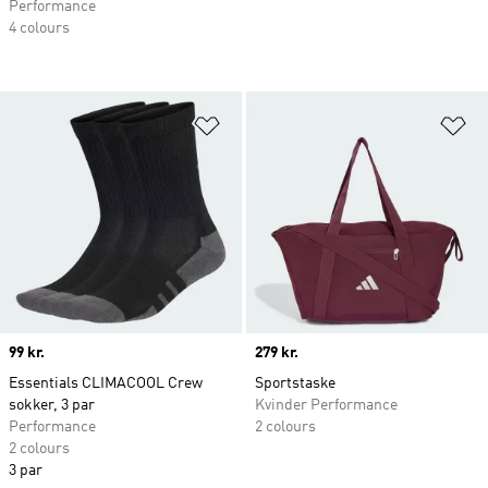
Performance
4 colours
Føj til ønskeliste
Fø
Price
99 kr.
Price
279 kr.
Essentials CLIMACOOL Crew
Sportstaske
sokker, 3 par
Kvinder Performance
Performance
2 colours
2 colours
3 par