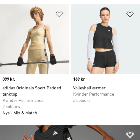
Føj til ønskeliste
Fø
Price
399 kr.
Price
169 kr.
adidas Originals Sport Padded
Volleyball ærmer
tanktop
Kvinder Performance
Kvinder Performance
3 colours
2 colours
Nye
Mix & Match
Fø