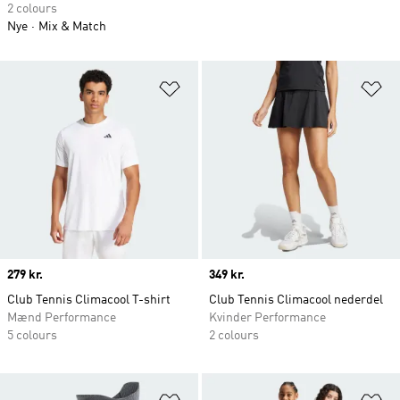
2 colours
Nye
Mix & Match
Føj til ønskeliste
Fø
Price
279 kr.
Price
349 kr.
Club Tennis Climacool T-shirt
Club Tennis Climacool nederdel
Mænd Performance
Kvinder Performance
5 colours
2 colours
Føj til ønskeliste
Fø