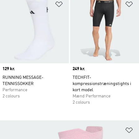
Føj til ønskeliste
Fø
Price
129 kr.
Price
249 kr.
RUNNING MESSAGE-
TECHFIT-
TENNISSOKKER
kompressionstræningstights i
Performance
kort model
2 colours
Mænd Performance
2 colours
Fø