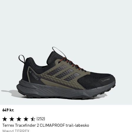
Price
649 kr.
(252)
Terrex Tracefinder 2 CLIMAPROOF trail-løbesko
Mænd TERREX