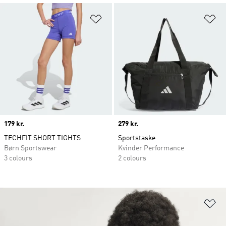
Føj til ønskeliste
Fø
Price
179 kr.
Price
279 kr.
TECHFIT SHORT TIGHTS
Sportstaske
Børn Sportswear
Kvinder Performance
3 colours
2 colours
Fø