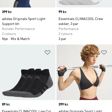
Price
399 kr.
Price
99 kr.
adidas Originals Sport Light
Essentials CLIMACOOL Crew
Support bh
sokker, 3 par
Kvinder Performance
Performance
2 colours
2 colours
Nye
Mix & Match
3 par
Føj til ønskeliste
Fø
Price
89 kr.
Price
399 kr.
Essentials CLIMACOOL Low Cut
adidas Originals Sport Light