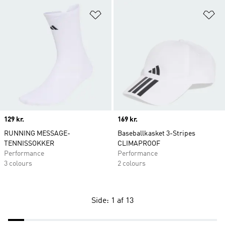
Føj til ønskeliste
Fø
Price
129 kr.
Price
169 kr.
RUNNING MESSAGE-
Baseballkasket 3-Stripes
TENNISSOKKER
CLIMAPROOF
Performance
Performance
3 colours
2 colours
Side: 1 af 13