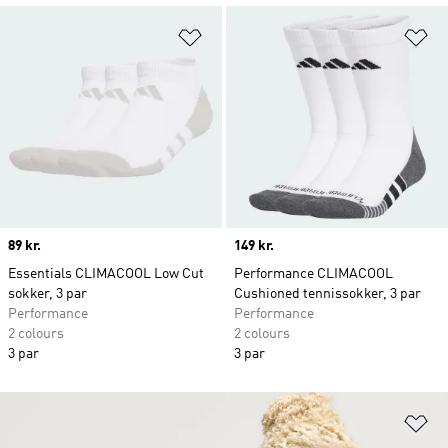
Føj til ønskeliste
Fø
Price
89 kr.
Price
149 kr.
Essentials CLIMACOOL Low Cut
Performance CLIMACOOL
sokker, 3 par
Cushioned tennissokker, 3 par
Performance
Performance
2 colours
2 colours
3 par
3 par
Fø