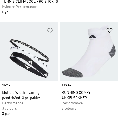
TENNIS CLIMACOOL PRO SHORTS
Kvinder Performance
Nye
Føj til ønskeliste
Fø
Price
149 kr.
Price
119 kr.
Mutiple Width Training
RUNNING COMFY
pandebånd, 3 pr. pakke
ANKELSOKKER
Performance
Performance
3 colours
2 colours
3 par