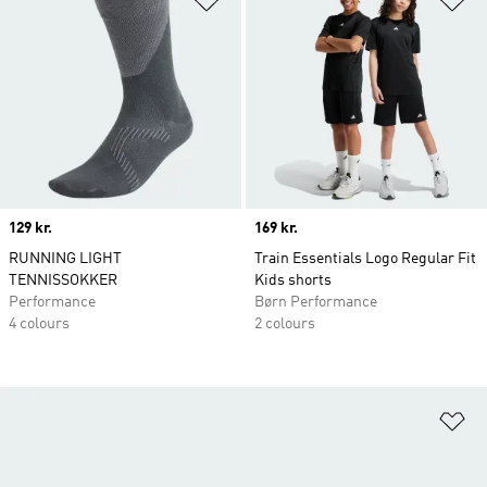
Price
129 kr.
Price
169 kr.
RUNNING LIGHT
Train Essentials Logo Regular Fit
TENNISSOKKER
Kids shorts
Performance
Børn Performance
4 colours
2 colours
Fø