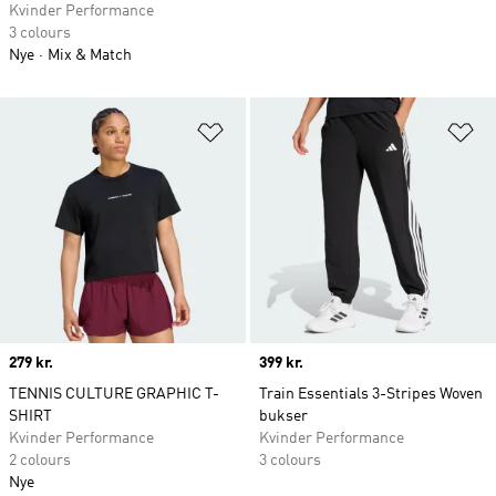
Kvinder Performance
3 colours
Nye
Mix & Match
Føj til ønskeliste
Fø
Price
279 kr.
Price
399 kr.
TENNIS CULTURE GRAPHIC T-
Train Essentials 3-Stripes Woven
SHIRT
bukser
Kvinder Performance
Kvinder Performance
2 colours
3 colours
Nye