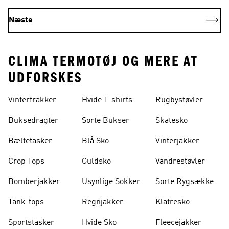
Næste
CLIMA TERMOTØJ OG MERE AT
UDFORSKES
Vinterfrakker
Hvide T-shirts
Rugbystøvler
Buksedragter
Sorte Bukser
Skatesko
Bæltetasker
Blå Sko
Vinterjakker
Crop Tops
Guldsko
Vandrestøvler
Bomberjakker
Usynlige Sokker
Sorte Rygsække
Tank-tops
Regnjakker
Klatresko
Sportstasker
Hvide Sko
Fleecejakker