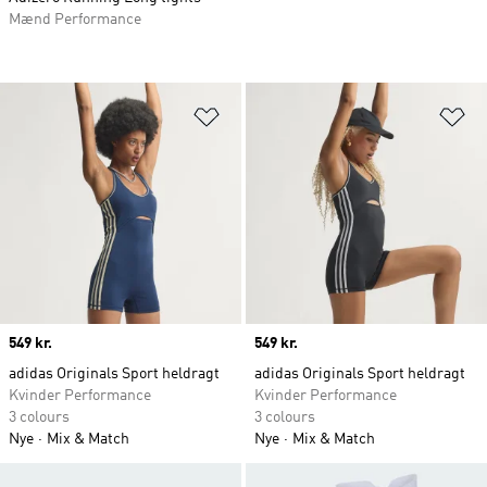
Mænd Performance
Føj til ønskeliste
Fø
Price
549 kr.
Price
549 kr.
adidas Originals Sport heldragt
adidas Originals Sport heldragt
Kvinder Performance
Kvinder Performance
3 colours
3 colours
Nye
Mix & Match
Nye
Mix & Match