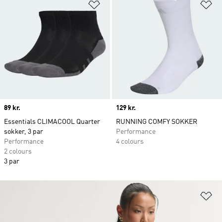
Føj til ønskeliste
Fø
Price
89 kr.
Price
129 kr.
Essentials CLIMACOOL Quarter
RUNNING COMFY SOKKER
sokker, 3 par
Performance
Performance
4 colours
2 colours
3 par
Fø