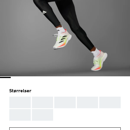
Størrelser
AAA
AAA
AAA
AAA
AAA
AAA
AAA