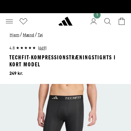
1
/
/
Hjem
Mænd
Tøj
4.8
(669)
TECHFIT-KOMPRESSIONSTRÆNINGSTIGHTS I
KORT MODEL
Pris
249 kr.