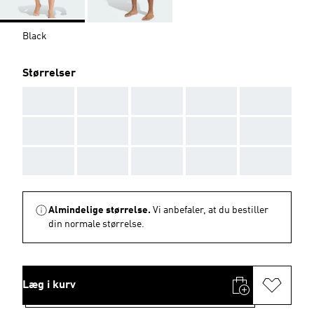
Black
Størrelser
AAA
AAA
AAA
AAA
AAA
AAA
AAA
AAA
AAA
AAA
AAA
AAA
AAA
AAA
AAA
Almindelige størrelse.
Vi anbefaler, at du bestiller
din normale størrelse.
Læg i kurv