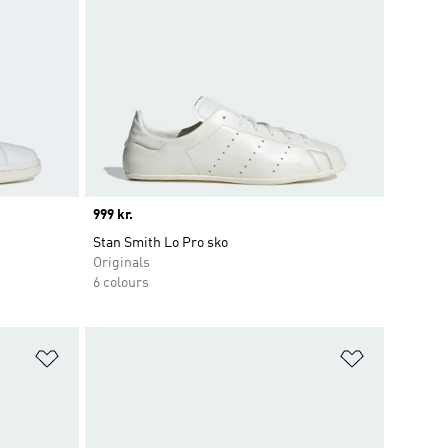
Price
999 kr.
Stan Smith Lo Pro sko
Originals
6 colours
Føj til ønskeliste
Føj til ønsk