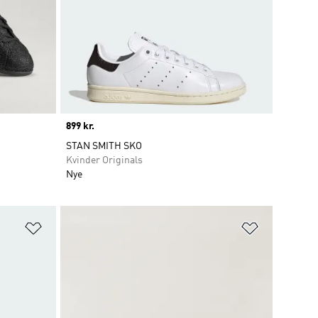
Price
899 kr.
STAN SMITH SKO
Kvinder Originals
Nye
Føj til ønskeliste
Føj til ønsk