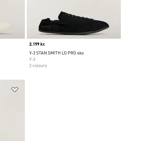
Price
2.199 kr.
Y-3 STAN SMITH LO PRO sko
Y-3
2 colours
Føj til ønskeliste