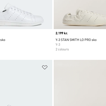
Price
2.199 kr.
 sko
Y-3 STAN SMITH LO PRO sko
Y-3
2 colours
ste
Føj til ønskeliste