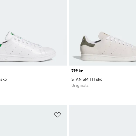
Price
799 kr.
 sko
STAN SMITH sko
Originals
ste
Føj til ønskeliste