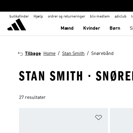
butiksfinder
Hjælp
ordrer og returneringer
bliv medlem
adiclub
l
Mænd
Kvinder
Børn
S
Tilbage
Home
Stan Smith
Snørebånd
STAN SMITH · SNØR
27 resultater
Føj til ønskeli