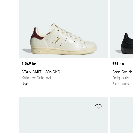
Price
1.049 kr.
Price
999 kr.
STAN SMITH 80s SKO
Stan Smith
Kvinder Originals
Originals
Nye
6 colours
Føj til ønskeli