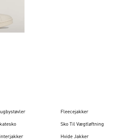
ugbystøvler
Fleecejakker
katesko
Sko Til Vægtløftning
interjakker
Hvide Jakker