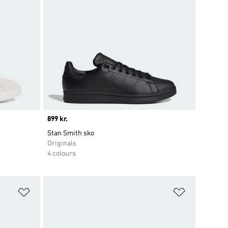
Price
899 kr.
Stan Smith sko
Originals
4 colours
Føj til ønskeliste
Føj til ønsk