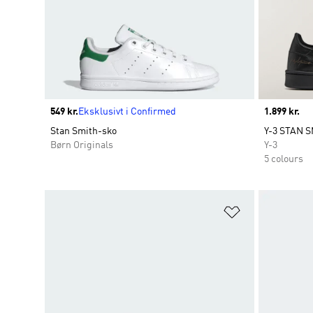
Price
549 kr.
Eksklusivt i Confirmed
Price
1.899 kr.
Stan Smith-sko
Y-3 STAN S
Børn Originals
Y-3
5 colours
Føj til ønskeli