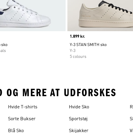
Price
1.899 kr.
-sko
Y-3 STAN SMITH sko
nals
Y-3
5 colours
D OG MERE AT UDFORSKES
Hvide T-shirts
Hvide Sko
R
Sorte Bukser
Sportstøj
S
Blå Sko
Skijakker
V