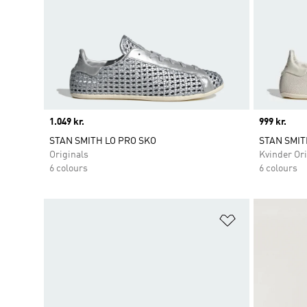
Price
1.049 kr.
Price
999 kr.
STAN SMITH LO PRO SKO
STAN SMIT
Originals
Kvinder Ori
6 colours
6 colours
Føj til ønskeli