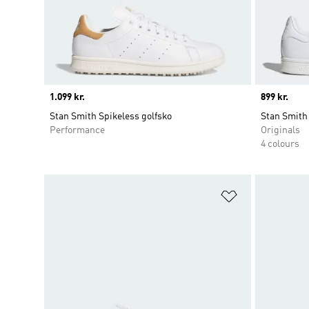
Price
1.099 kr.
Price
899 kr.
Stan Smith Spikeless golfsko
Stan Smith
Performance
Originals
4 colours
Føj til ønskeli