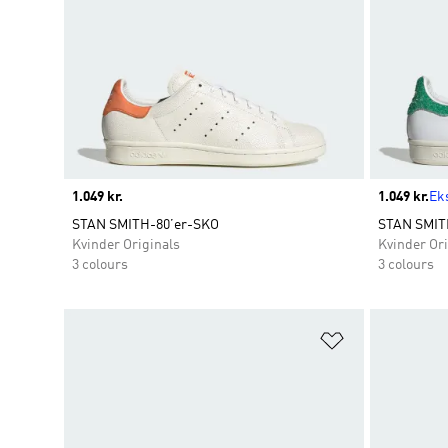
Price
1.049 kr.
Price
1.049 kr.
Eks
STAN SMITH-80’er-SKO
STAN SMIT
Kvinder Originals
Kvinder Ori
3 colours
3 colours
Føj til ønskeli