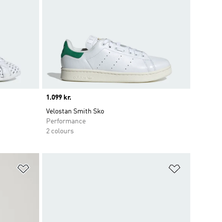
Price
1.099 kr.
Velostan Smith Sko
Performance
2 colours
Føj til ønskeliste
Føj til ønsk