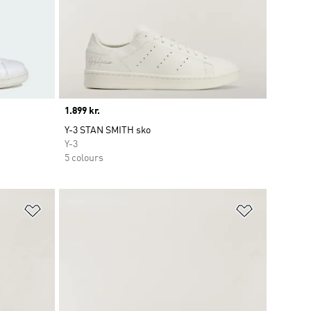
Price
1.899 kr.
Y-3 STAN SMITH sko
Y-3
5 colours
Føj til ønskeliste
Føj til ønsk