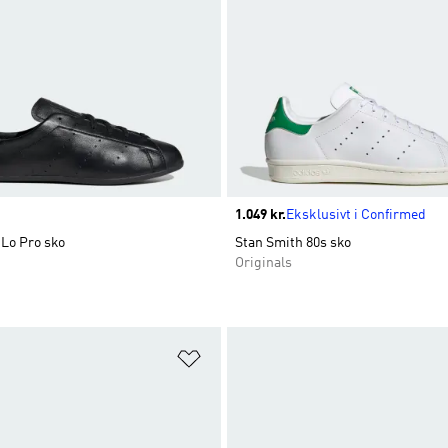
Price
1.049 kr.
Eksklusivt i Confirmed
 Lo Pro sko
Stan Smith 80s sko
Originals
ste
Føj til ønskeliste