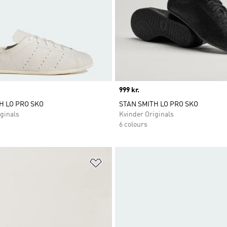
Price
999 kr.
H LO PRO SKO
STAN SMITH LO PRO SKO
ginals
Kvinder Originals
6 colours
ste
Føj til ønskeliste