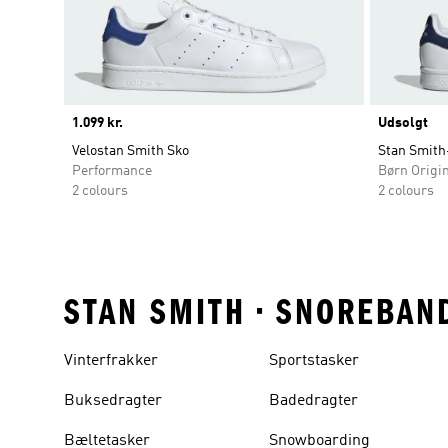
Price
1.099 kr.
Udsolgt
Velostan Smith Sko
Stan Smith
Performance
Børn Origi
2 colours
2 colours
STAN SMITH • SNOREBAN
Vinterfrakker
Sportstasker
Buksedragter
Badedragter
Bæltetasker
Snowboarding