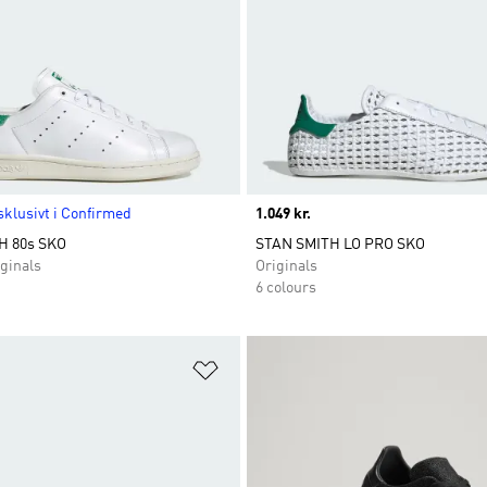
klusivt i Confirmed
Price
1.049 kr.
H 80s SKO
STAN SMITH LO PRO SKO
ginals
Originals
6 colours
ste
Føj til ønskeliste