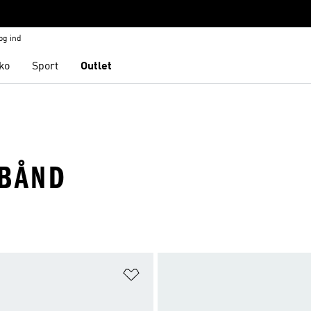
og ind
ko
Sport
Outlet
EBÅND
ste
Føj til ønskeliste