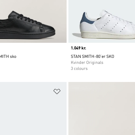
Price
1.049 kr.
MITH sko
STAN SMITH-80’er SKO
Kvinder Originals
3 colours
ste
Føj til ønskeliste