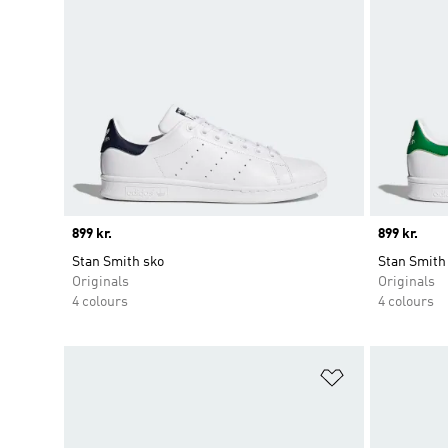
Price
899 kr.
Price
899 kr.
Stan Smith sko
Stan Smith
Originals
Originals
4 colours
4 colours
Føj til ønskeli