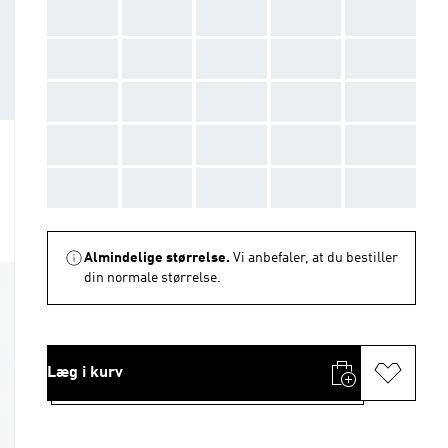
AAA
AAA
AAA
AAA
AAA
AAA
AAA
AAA
AAA
AAA
AAA
AAA
AAA
AAA
AAA
AAA
AAA
AAA
AAA
AAA
AAA
AAA
AAA
AAA
AAA
Almindelige størrelse.
Vi anbefaler, at du bestiller
din normale størrelse.
Læg i kurv