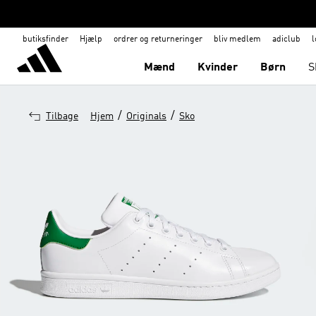
butiksfinder
Hjælp
ordrer og returneringer
bliv medlem
adiclub
l
Mænd
Kvinder
Børn
S
/
/
Tilbage
Hjem
Originals
Sko