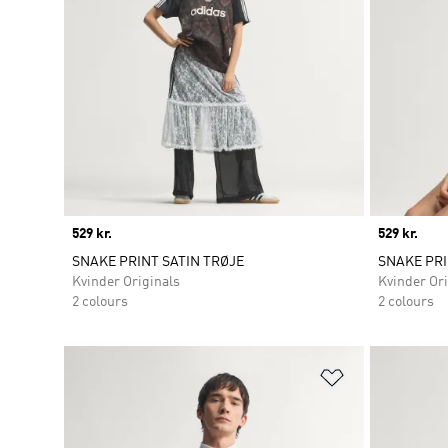
Price
529 kr.
Price
529 kr.
SNAKE PRINT SATIN TRØJE
SNAKE PRI
Kvinder Originals
Kvinder Ori
2 colours
2 colours
Føj til ønskeli