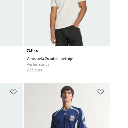
Price
749 kr.
Venezuela 26 udebanetrøje
Performance
2 colours
Føj til ønskeliste
Føj til ønsk