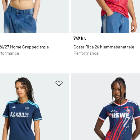
Price
749 kr.
26/27 Home Cropped trøje
Costa Rica 26 hjemmebanetrøje
rformance
Performance
ste
Føj til ønskeliste