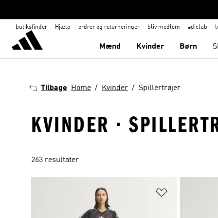
butiksfinder
Hjælp
ordrer og returneringer
bliv medlem
adiclub
l
Mænd
Kvinder
Børn
S
Tilbage
Home
Kvinder
Spillertrøjer
KVINDER · SPILLERT
263 resultater
Føj til ønskeli