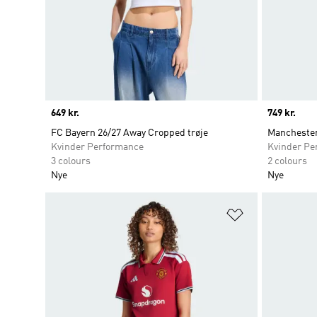
Price
649 kr.
Price
749 kr.
FC Bayern 26/27 Away Cropped trøje
Manchester
Kvinder Performance
Kvinder Pe
3 colours
2 colours
Nye
Nye
Føj til ønskeli