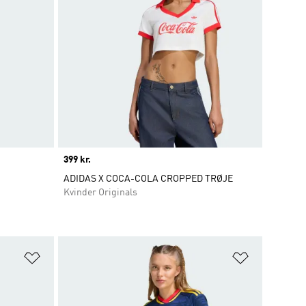
Price
399 kr.
ADIDAS X COCA-COLA CROPPED TRØJE
Kvinder Originals
Føj til ønskeliste
Føj til ønsk