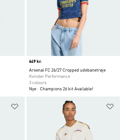
Price
649 kr.
Arsenal FC 26/27 Cropped udebanetrøje
Kvinder Performance
3 colours
Nye
Champions 26 kit Available!
Føj til ønskeliste
Føj til ønsk