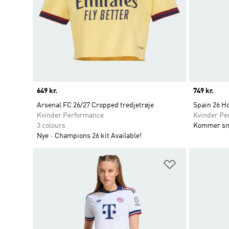
Price
649 kr.
Price
749 kr.
Arsenal FC 26/27 Cropped tredjetrøje
Spain 26 H
Kvinder Performance
Kvinder Pe
3 colours
Kommer sn
Nye
Champions 26 kit Available!
Føj til ønskeli