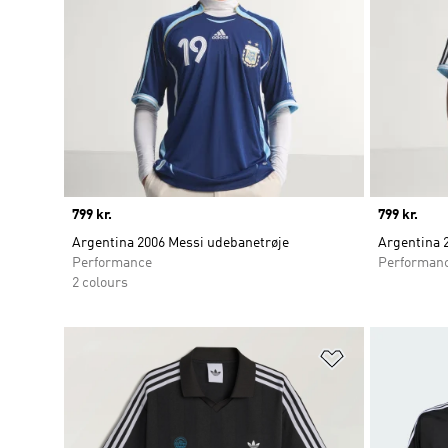
Price
799 kr.
Price
799 kr.
Argentina 2006 Messi udebanetrøje
Argentina 
Performance
Performan
2 colours
Føj til ønskeli