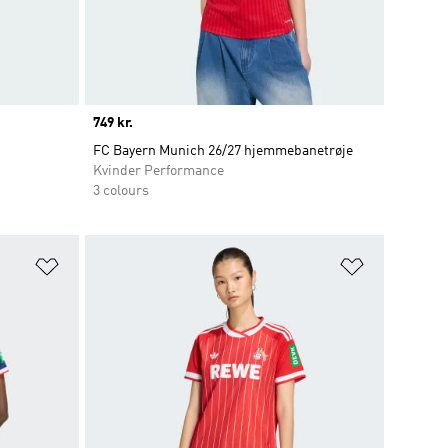
Price
749 kr.
FC Bayern Munich 26/27 hjemmebanetrøje
Kvinder Performance
3 colours
Føj til ønskeliste
Føj til ønsk