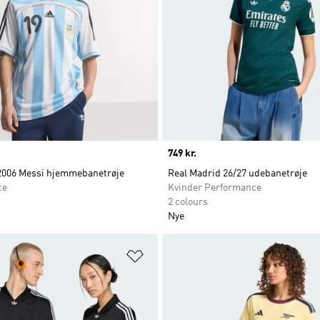
Price
749 kr.
2006 Messi hjemmebanetrøje
Real Madrid 26/27 udebanetrøje
ce
Kvinder Performance
2 colours
Nye
ste
Føj til ønskeliste