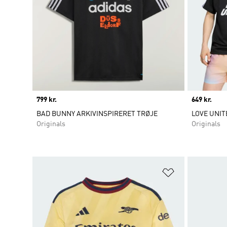
Price
799 kr.
Price
649 kr.
BAD BUNNY ARKIVINSPIRERET TRØJE
LOVE UNIT
Originals
Originals
Føj til ønskeli