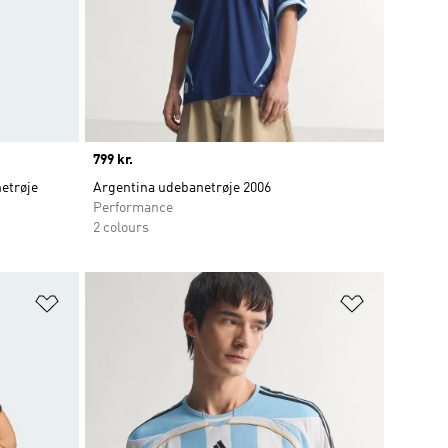
Price
799 kr.
etrøje
Argentina udebanetrøje 2006
Performance
2 colours
Føj til ønskeliste
Føj til ønsk