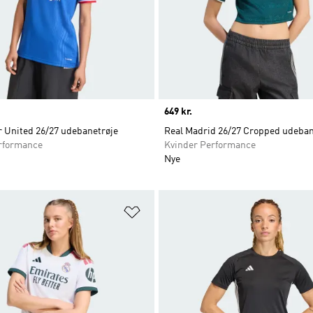
Price
649 kr.
 United 26/27 udebanetrøje
Real Madrid 26/27 Cropped udeban
rformance
Kvinder Performance
Nye
ste
Føj til ønskeliste