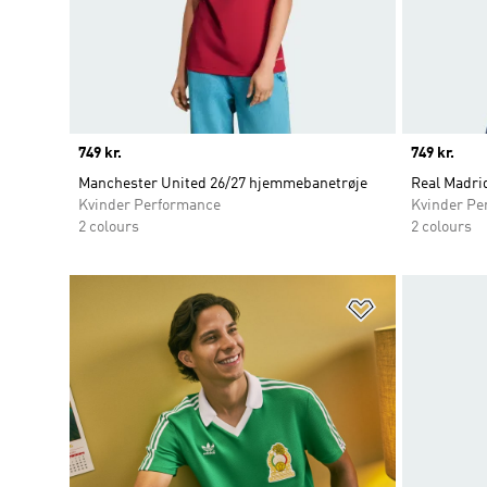
Price
749 kr.
Price
749 kr.
Manchester United 26/27 hjemmebanetrøje
Real Madri
Kvinder Performance
Kvinder Pe
2 colours
2 colours
Føj til ønskeli