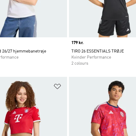
Price
179 kr.
d 26/27 hjemmebanetrøje
TIRO 26 ESSENTIALS TRØJE
rformance
Kvinder Performance
2 colours
ste
Føj til ønskeliste