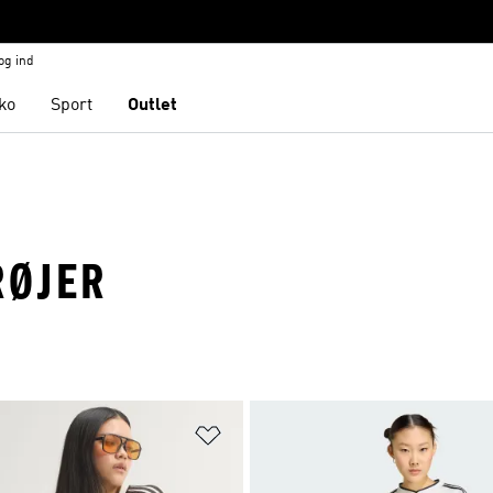
og ind
ko
Sport
Outlet
RØJER
ste
Føj til ønskeliste