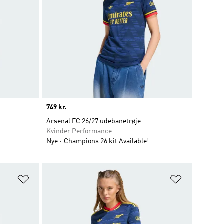
Price
749 kr.
Arsenal FC 26/27 udebanetrøje
Kvinder Performance
Nye
Champions 26 kit Available!
Føj til ønskeliste
Føj til ønsk