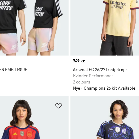
Price
749 kr.
ES EMB TRØJE
Arsenal FC 26/27 tredjetrøje
Kvinder Performance
2 colours
Nye
Champions 26 kit Available!
ste
Føj til ønskeliste