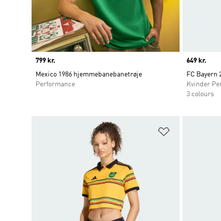
Price
799 kr.
Price
649 kr.
Mexico 1986 hjemmebanebanetrøje
FC Bayern 
Performance
Kvinder Pe
3 colours
Føj til ønskeli