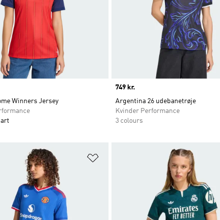
Price
749 kr.
ome Winners Jersey
Argentina 26 udebanetrøje
rformance
Kvinder Performance
art
3 colours
ste
Føj til ønskeliste