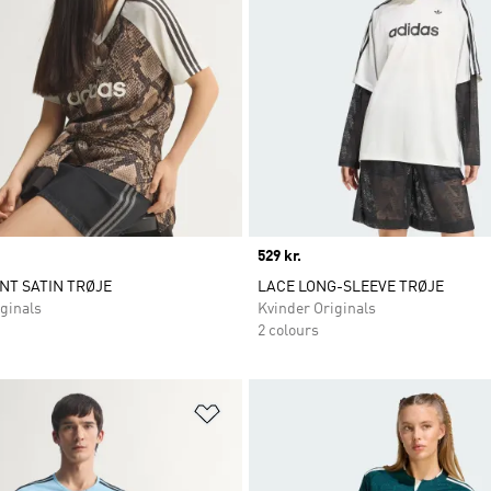
Price
529 kr.
NT SATIN TRØJE
LACE LONG-SLEEVE TRØJE
ginals
Kvinder Originals
2 colours
ste
Føj til ønskeliste