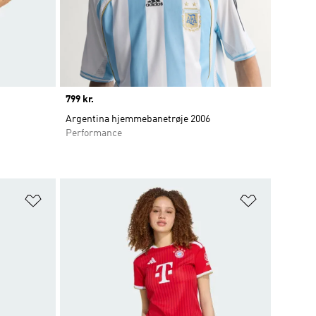
Price
799 kr.
Argentina hjemmebanetrøje 2006
Performance
Føj til ønskeliste
Føj til ønsk