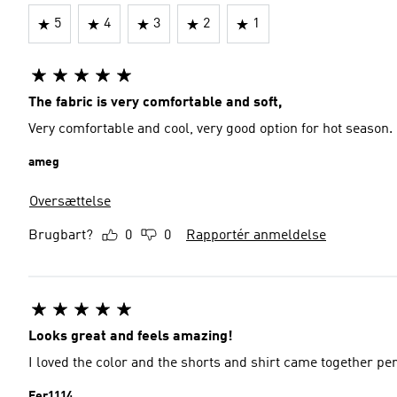
5
4
3
2
1
The fabric is very comfortable and soft,
Very comfortable and cool, very good option for hot season.
ameg
Oversættelse
Brugbart?
0
0
Rapportér anmeldelse
Looks great and feels amazing!
I loved the color and the shorts and shirt came together per
Fer1114