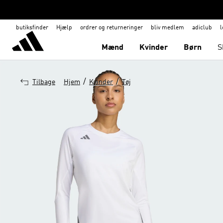
butiksfinder
Hjælp
ordrer og returneringer
bliv medlem
adiclub
l
Mænd
Kvinder
Børn
S
/
/
Tilbage
Hjem
Kvinder
Tøj