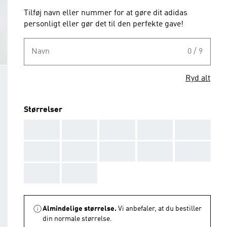
Tilføj navn eller nummer for at gøre dit adidas
personligt eller gør det til den perfekte gave!
Navn
0 / 9
Ryd alt
Størrelser
AAA
AAA
AAA
AAA
AAA
AAA
AAA
AAA
AAA
AAA
AAA
AAA
Almindelige størrelse.
Vi anbefaler, at du bestiller
din normale størrelse.