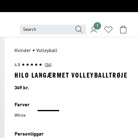
1
Kvinder • Volleyball
4.8
(34)
HILO LANGÆRMET VOLLEYBALLTRØJE
Pris
349 kr.
Farver
White
Personliggør