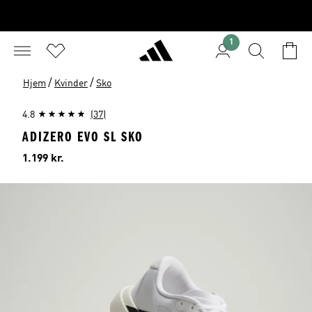
1
/
/
Hjem
Kvinder
Sko
4.8
(37)
ADIZERO EVO SL SKO
Pris
1.199 kr.