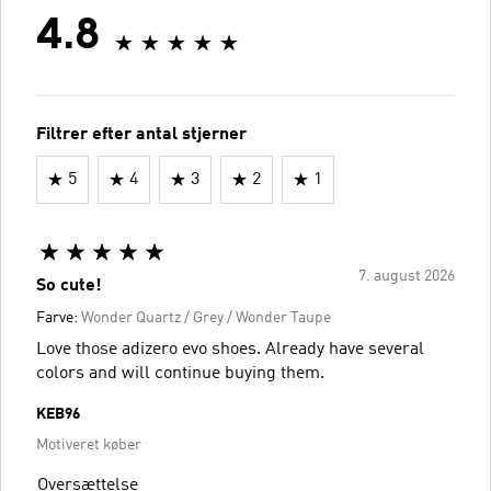
4.8
Filtrer efter antal stjerner
5
4
3
2
1
7. august 2026
So cute!
Farve:
Wonder Quartz / Grey / Wonder Taupe
Love those adizero evo shoes. Already have several
colors and will continue buying them.
KEB96
Motiveret køber
Oversættelse