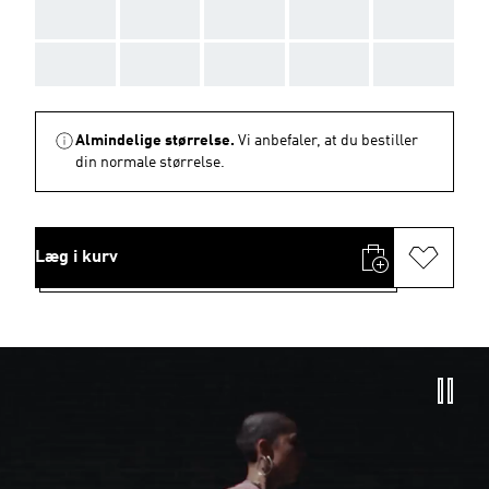
AAA
AAA
AAA
AAA
AAA
AAA
AAA
AAA
AAA
AAA
Almindelige størrelse.
Vi anbefaler, at du bestiller
din normale størrelse.
Læg i kurv