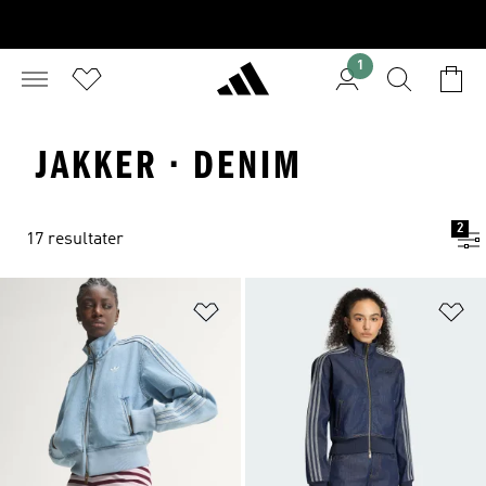
1
JAKKER · DENIM
2
17 resultater
Føj til ønskeliste
Fø