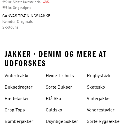
999 kr. Sidste laveste pris
-48%
Discount
999 kr. Originalpris
CANVAS TRÆNINGSJAKKE
Kvinder Originals
2 colours
JAKKER • DENIM OG MERE AT
UDFORSKES
Vinterfrakker
Hvide T-shirts
Rugbystøvler
Buksedragter
Sorte Bukser
Skatesko
Bæltetasker
Blå Sko
Vinterjakker
Crop Tops
Guldsko
Vandrestøvler
Bomberjakker
Usynlige Sokker
Sorte Rygsække