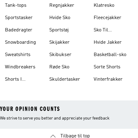
Tank-tops
Regnjakker
Klatresko
Sportstasker
Hvide Sko
Fleecejakker
Badedragter
Sportstøj
Sko Til
Vægtløftning
Snowboarding
Skijakker
Hvide Jakker
Sweatshirts
Skibukser
Basketball-sko
Windbreakers
Røde Sko
Sorte Shorts
Shorts I
Skuldertasker
Vinterfrakker
Knælængde
YOUR OPINION COUNTS
We strive to serve you better and appreciate your feedback
Tilbage til top