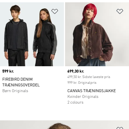
Føj til ønskeliste
Fø
Price
599 kr.
Current price
699,30 kr.
499,50 kr. Sidste laveste pris
FIREBIRD DENIM
999 kr. Originalpris
TRÆNINGSOVERDEL
Børn Originals
CANVAS TRÆNINGSJAKKE
Kvinder Originals
2 colours
Fø