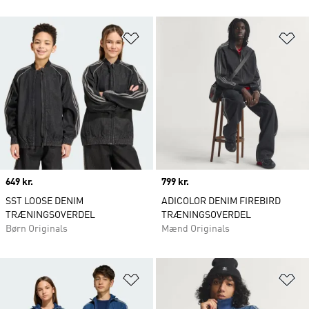
Føj til ønskeliste
Fø
Price
649 kr.
Price
799 kr.
SST LOOSE DENIM
ADICOLOR DENIM FIREBIRD
TRÆNINGSOVERDEL
TRÆNINGSOVERDEL
Børn Originals
Mænd Originals
Føj til ønskeliste
Fø