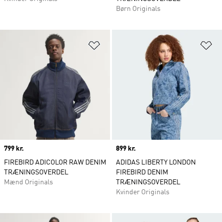
Børn Originals
Føj til ønskeliste
Fø
Price
799 kr.
Price
899 kr.
FIREBIRD ADICOLOR RAW DENIM
ADIDAS LIBERTY LONDON
TRÆNINGSOVERDEL
FIREBIRD DENIM
Mænd Originals
TRÆNINGSOVERDEL
Kvinder Originals