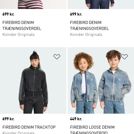
Price
699 kr.
Price
699 kr.
FIREBIRD DENIM
FIREBIRD DENIM
TRÆNINGSOVERDEL
TRÆNINGSOVERDEL
Kvinder Originals
Kvinder Originals
Føj til ønskeliste
Fø
Price
699 kr.
Price
449 kr.
FIREBIRD DENIM TRACKTOP
FIREBIRD LOOSE DENIM
Kvinder Originals
TRÆNINGSOVERDEL