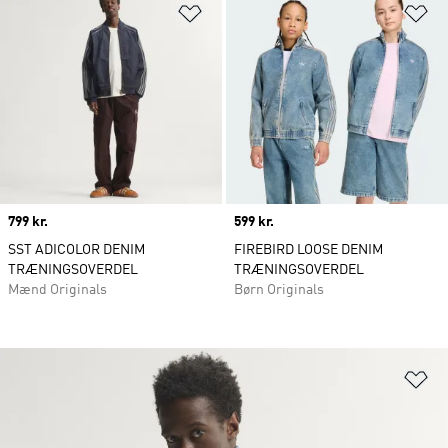
Føj til ønskeliste
Fø
Price
799 kr.
Price
599 kr.
SST ADICOLOR DENIM
FIREBIRD LOOSE DENIM
TRÆNINGSOVERDEL
TRÆNINGSOVERDEL
Mænd Originals
Børn Originals
Fø