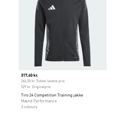
Current price
317,40 kr.
264,50 kr. Sidste laveste pris
529 kr. Originalpris
Tiro 24 Competition Training jakke
Mænd Performance
3 colours