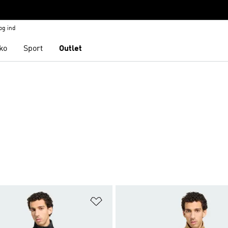
og ind
ko
Sport
Outlet
ste
Føj til ønskeliste