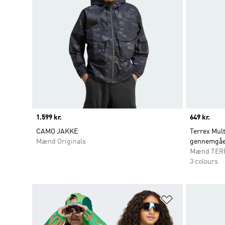
Price
1.599 kr.
Price
649 kr.
CAMO JAKKE
Terrex Mul
Mænd Originals
gennemgåe
Mænd TER
3 colours
Føj til ønskeli