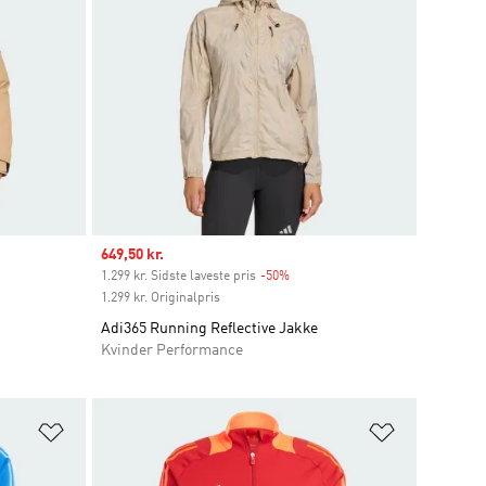
Sale price
649,50 kr.
1.299 kr. Sidste laveste pris
-50%
Discount
1.299 kr. Originalpris
Adi365 Running Reflective Jakke
Kvinder Performance
Føj til ønskeliste
Føj til ønsk