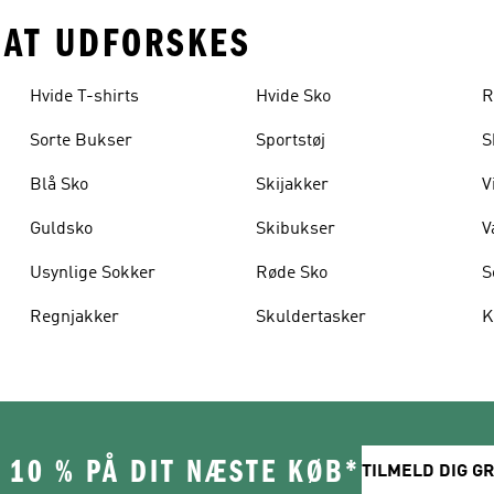
 AT UDFORSKES
Hvide T-shirts
Hvide Sko
R
Sorte Bukser
Sportstøj
S
Blå Sko
Skijakker
V
Guldsko
Skibukser
V
Usynlige Sokker
Røde Sko
S
Regnjakker
Skuldertasker
K
 10 % PÅ DIT NÆSTE KØB*
TILMELD DIG GR