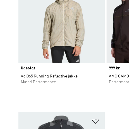
Udsolgt
Price
999 kr.
Adi365 Running Reflective jakke
AMG CAMO
Mænd Performance
Performan
Føj til ønskeli