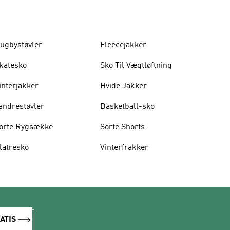
ugbystøvler
Fleecejakker
katesko
Sko Til Vægtløftning
interjakker
Hvide Jakker
andrestøvler
Basketball-sko
orte Rygsække
Sorte Shorts
latresko
Vinterfrakker
ATIS