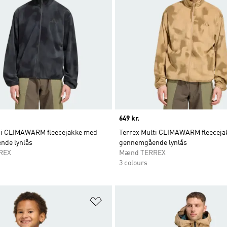
Price
649 kr.
ti CLIMAWARM fleecejakke med
Terrex Multi CLIMAWARM fleecej
nde lynlås
gennemgående lynlås
REX
Mænd TERREX
3 colours
ste
Føj til ønskeliste