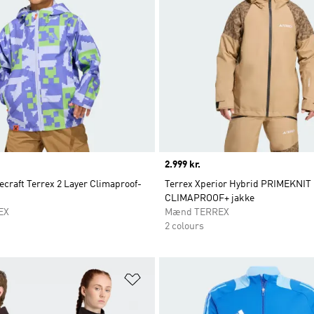
Price
2.999 kr.
craft Terrex 2 Layer Climaproof-
Terrex Xperior Hybrid PRIMEKNIT
CLIMAPROOF+ jakke
EX
Mænd TERREX
2 colours
ste
Føj til ønskeliste