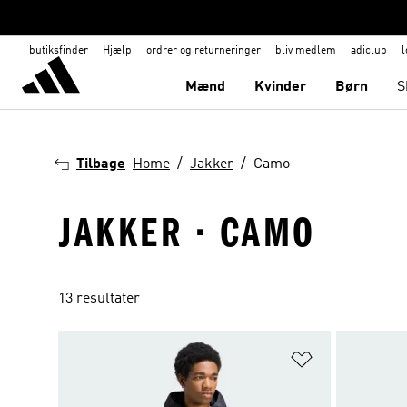
butiksfinder
Hjælp
ordrer og returneringer
bliv medlem
adiclub
l
Mænd
Kvinder
Børn
S
Tilbage
Home
Jakker
Camo
JAKKER · CAMO
13 resultater
Føj til ønskeli