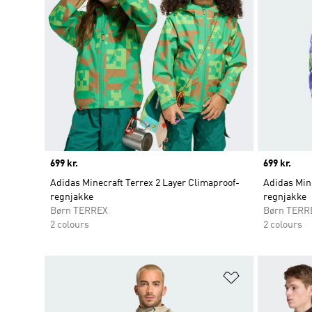
Price
699 kr.
Price
699 kr.
Adidas Minecraft Terrex 2 Layer Climaproof-
Adidas Mine
regnjakke
regnjakke
Børn TERREX
Børn TERR
2 colours
2 colours
Føj til ønskeli