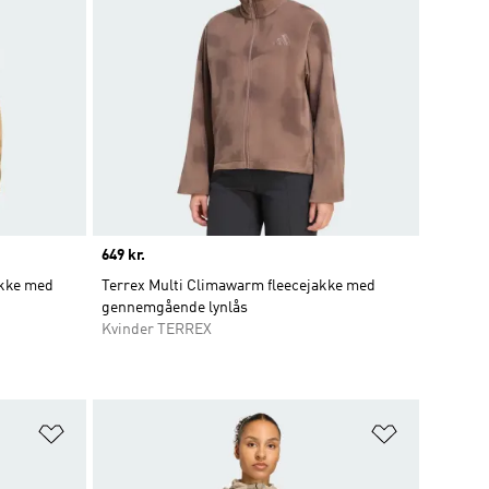
Price
649 kr.
akke med
Terrex Multi Climawarm fleecejakke med
gennemgående lynlås
Kvinder TERREX
Føj til ønskeliste
Føj til ønsk