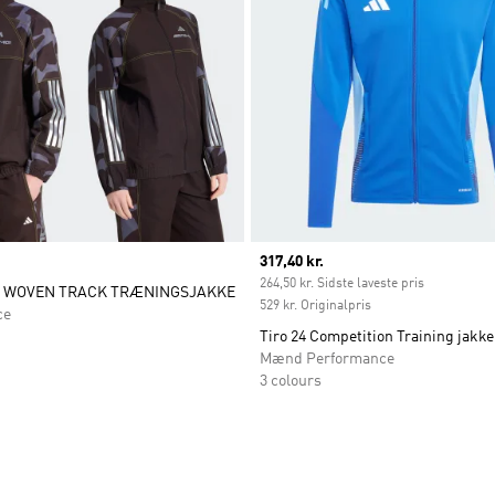
Current price
317,40 kr.
264,50 kr. Sidste laveste pris
 WOVEN TRACK TRÆNINGSJAKKE
529 kr. Originalpris
ce
Tiro 24 Competition Training jakke
Mænd Performance
3 colours
ste