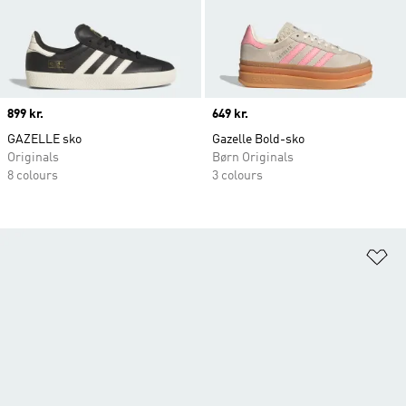
Price
899 kr.
Price
649 kr.
GAZELLE sko
Gazelle Bold-sko
Originals
Børn Originals
8 colours
3 colours
Fø