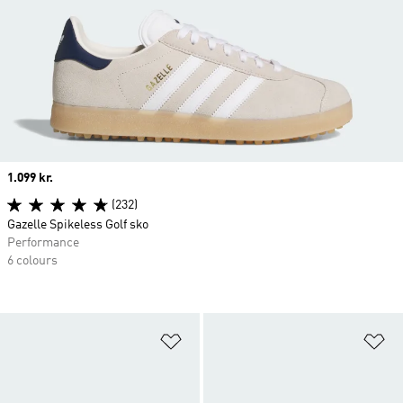
Price
1.099 kr.
(232)
Gazelle Spikeless Golf sko
Performance
6 colours
Føj til ønskeliste
Fø