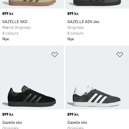
Price
899 kr.
Price
899 kr.
GAZELLE SKO
GAZELLE ADV sko
Mænd Originals
Originals
8 colours
8 colours
Nye
Nye
Føj til ønskeliste
Fø
Price
899 kr.
Price
899 kr.
Gazelle sko
Gazelle sko
Originals
Originals