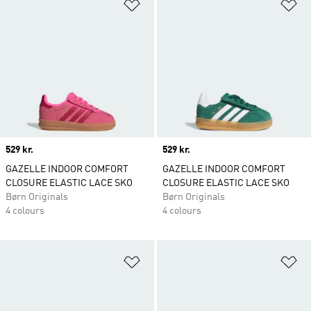
Føj til ønskeliste
Fø
Price
529 kr.
Price
529 kr.
GAZELLE INDOOR COMFORT
GAZELLE INDOOR COMFORT
CLOSURE ELASTIC LACE SKO
CLOSURE ELASTIC LACE SKO
Børn Originals
Børn Originals
4 colours
4 colours
Føj til ønskeliste
Fø