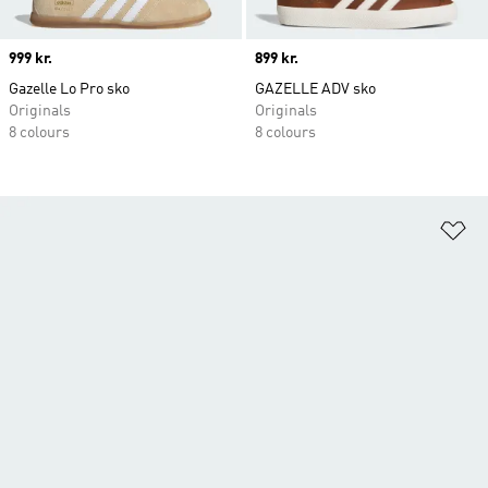
Price
999 kr.
Price
899 kr.
Gazelle Lo Pro sko
GAZELLE ADV sko
Originals
Originals
8 colours
8 colours
Fø