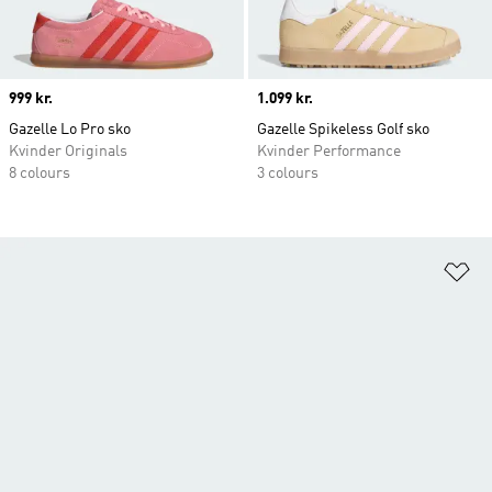
Price
999 kr.
Price
1.099 kr.
Gazelle Lo Pro sko
Gazelle Spikeless Golf sko
Kvinder Originals
Kvinder Performance
8 colours
3 colours
Fø