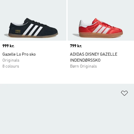
Price
999 kr.
Price
799 kr.
Gazelle Lo Pro sko
ADIDAS DISNEY GAZELLE
Originals
INDENDØRSSKO
8 colours
Børn Originals
Fø