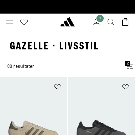
1
GAZELLE · LIVSSTIL
2
80 resultater
Føj til ønskeliste
Fø