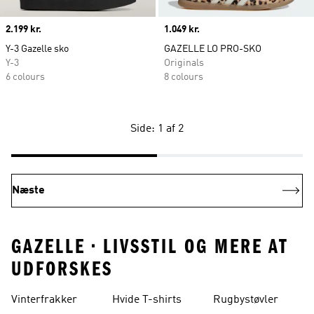
Price
2.199 kr.
Price
1.049 kr.
Y-3 Gazelle sko
GAZELLE LO PRO-SKO
Y-3
Originals
6 colours
8 colours
Side: 1 af 2
Næste
GAZELLE • LIVSSTIL OG MERE AT
UDFORSKES
Vinterfrakker
Hvide T-shirts
Rugbystøvler