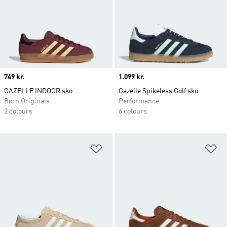
Price
749 kr.
Price
1.099 kr.
GAZELLE INDOOR sko
Gazelle Spikeless Golf sko
Børn Originals
Performance
2 colours
6 colours
Føj til ønskeliste
Fø