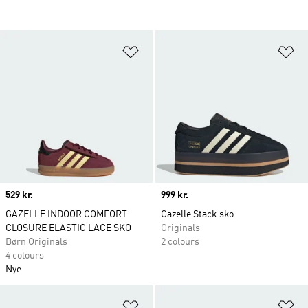
Føj til ønskeliste
Fø
Price
529 kr.
Price
999 kr.
GAZELLE INDOOR COMFORT
Gazelle Stack sko
CLOSURE ELASTIC LACE SKO
Originals
Børn Originals
2 colours
4 colours
Nye
Føj til ønskeliste
Fø