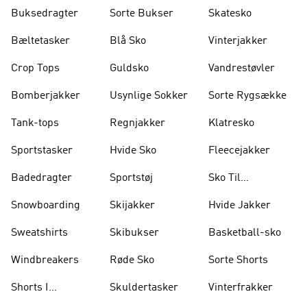
Buksedragter
Sorte Bukser
Skatesko
Bæltetasker
Blå Sko
Vinterjakker
Crop Tops
Guldsko
Vandrestøvler
Bomberjakker
Usynlige Sokker
Sorte Rygsække
Tank-tops
Regnjakker
Klatresko
Sportstasker
Hvide Sko
Fleecejakker
Badedragter
Sportstøj
Sko Til
Vægtløftning
Snowboarding
Skijakker
Hvide Jakker
Sweatshirts
Skibukser
Basketball-sko
Windbreakers
Røde Sko
Sorte Shorts
Shorts I
Skuldertasker
Vinterfrakker
Knælængde