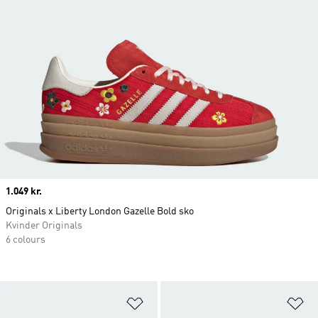
Price
1.049 kr.
Originals x Liberty London Gazelle Bold sko
Kvinder Originals
6 colours
Føj til ønskeliste
Fø