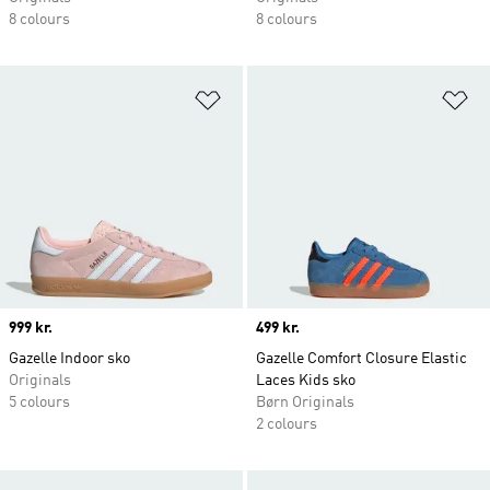
8 colours
8 colours
Føj til ønskeliste
Fø
Price
999 kr.
Price
499 kr.
Gazelle Indoor sko
Gazelle Comfort Closure Elastic
Originals
Laces Kids sko
5 colours
Børn Originals
2 colours