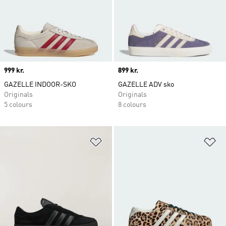
Price
999 kr.
Price
899 kr.
GAZELLE INDOOR-SKO
GAZELLE ADV sko
Originals
Originals
5 colours
8 colours
Føj til ønskeliste
Fø