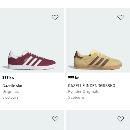
Føj til ønskeliste
Fø
Price
899 kr.
Price
999 kr.
Gazelle sko
GAZELLE INDENDØRSSKO
Originals
Kvinder Originals
8 colours
5 colours
Føj til ønskeliste
Fø