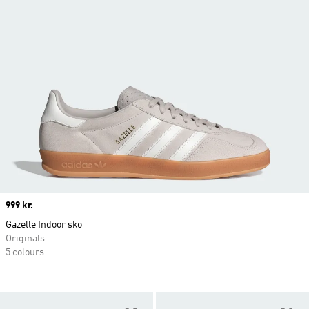
Price
999 kr.
Gazelle Indoor sko
Originals
5 colours