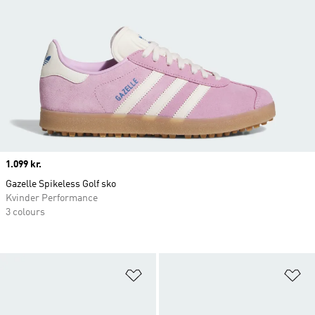
Price
1.099 kr.
Gazelle Spikeless Golf sko
Kvinder Performance
3 colours
Føj til ønskeliste
Fø