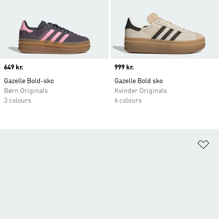
Price
649 kr.
Price
999 kr.
Gazelle Bold-sko
Gazelle Bold sko
Børn Originals
Kvinder Originals
3 colours
6 colours
Fø