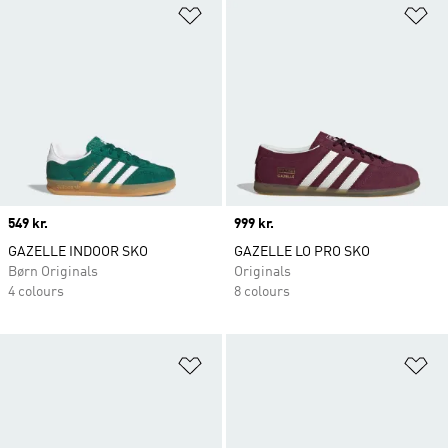
Føj til ønskeliste
Fø
Price
549 kr.
Price
999 kr.
GAZELLE INDOOR SKO
GAZELLE LO PRO SKO
Børn Originals
Originals
4 colours
8 colours
Føj til ønskeliste
Fø