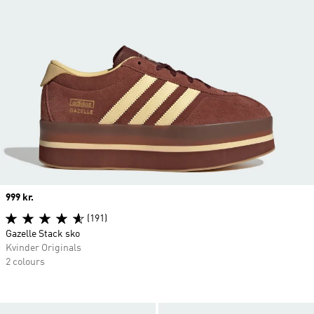
Price
999 kr.
(191)
Gazelle Stack sko
Kvinder Originals
2 colours