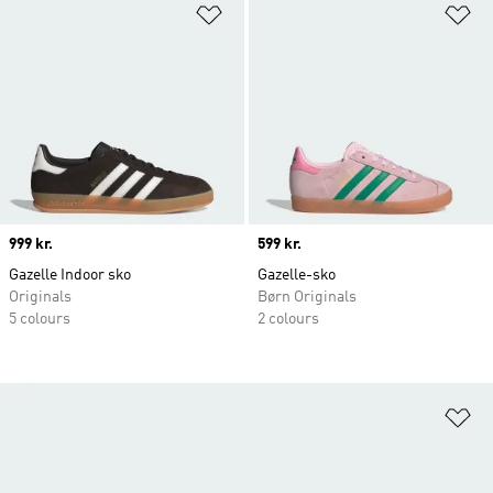
Føj til ønskeliste
Fø
Price
999 kr.
Price
599 kr.
Gazelle Indoor sko
Gazelle-sko
Originals
Børn Originals
5 colours
2 colours
Fø