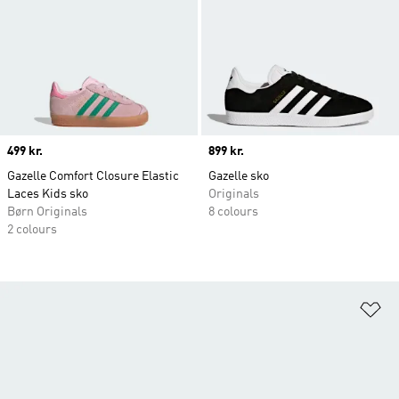
Price
499 kr.
Price
899 kr.
Gazelle Comfort Closure Elastic
Gazelle sko
Laces Kids sko
Originals
Børn Originals
8 colours
2 colours
Fø