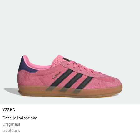
Price
999 kr.
Gazelle Indoor sko
Originals
5 colours