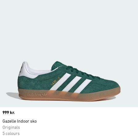
Price
999 kr.
Gazelle Indoor sko
Originals
5 colours