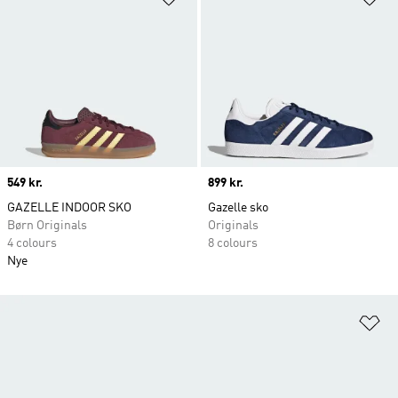
Price
549 kr.
Price
899 kr.
GAZELLE INDOOR SKO
Gazelle sko
Børn Originals
Originals
4 colours
8 colours
Nye
Fø