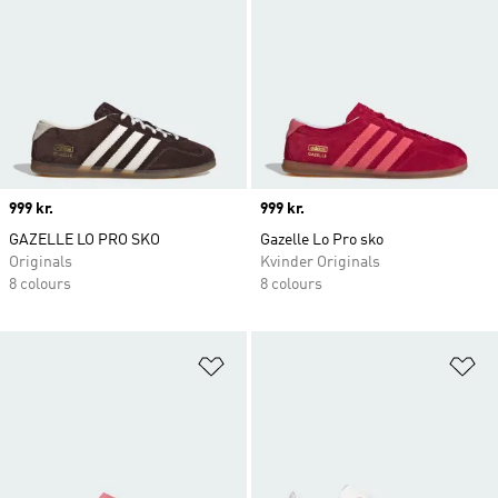
Price
999 kr.
Price
999 kr.
GAZELLE LO PRO SKO
Gazelle Lo Pro sko
Originals
Kvinder Originals
8 colours
8 colours
Føj til ønskeliste
Fø