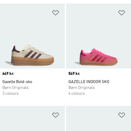
Føj til ønskeliste
Fø
Price
649 kr.
Price
549 kr.
Gazelle Bold-sko
GAZELLE INDOOR SKO
Børn Originals
Børn Originals
3 colours
4 colours
Føj til ønskeliste
Fø