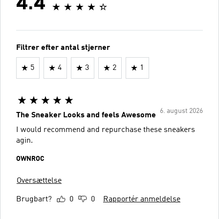
4.4
Filtrer efter antal stjerner
5
4
3
2
1
6. august 2026
The Sneaker Looks and feels Awesome
I would recommend and repurchase these sneakers
agin.
OWNROC
Oversættelse
Brugbart?
0
0
Rapportér anmeldelse