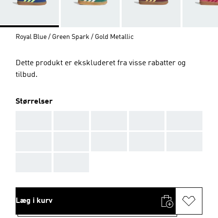
Royal Blue / Green Spark / Gold Metallic
Dette produkt er ekskluderet fra visse rabatter og
tilbud.
Størrelser
AAA
AAA
AAA
AAA
AAA
AAA
AAA
AAA
AAA
AAA
AAA
AAA
Læg i kurv