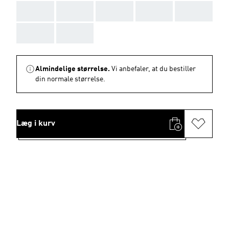
AAA
AAA
AAA
AAA
AAA
AAA
AAA
Almindelige størrelse.
Vi anbefaler, at du bestiller
din normale størrelse.
Læg i kurv