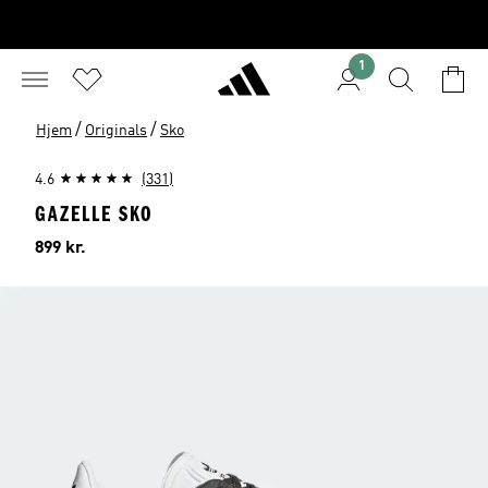
1
/
/
Hjem
Originals
Sko
4.6
(331)
GAZELLE SKO
Pris
899 kr.