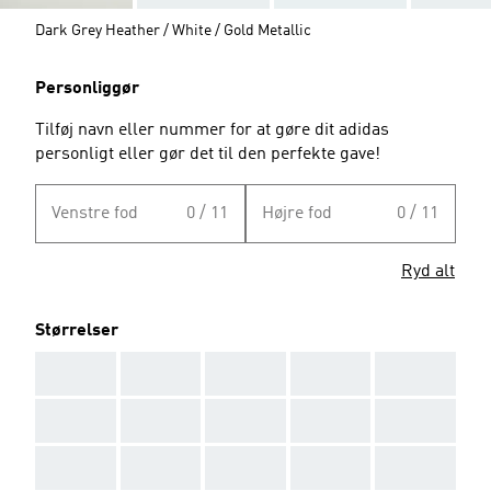
Dark Grey Heather / White / Gold Metallic
Personliggør
Tilføj navn eller nummer for at gøre dit adidas
personligt eller gør det til den perfekte gave!
Venstre fod
0 / 11
Højre fod
0 / 11
Ryd alt
Størrelser
AAA
AAA
AAA
AAA
AAA
AAA
AAA
AAA
AAA
AAA
AAA
AAA
AAA
AAA
AAA