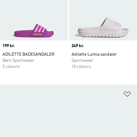
Price
199 kr.
Price
249 kr.
ADILETTE BADESANDALER
Adilette Lumia sandaler
Børn Sportswear
Sportswear
5 colours
10 colours
Fø