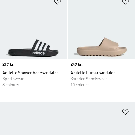
Føj til ønskeliste
Fø
Price
219 kr.
Price
249 kr.
Adilette Shower badesandaler
Adilette Lumia sandaler
Sportswear
Kvinder Sportswear
8 colours
10 colours
Fø