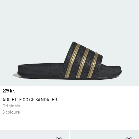
Price
279 kr.
ADILETTE OG CF SANDALER
Originals
3 colours
Føj til ønskeliste
Fø