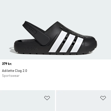
Price
379 kr.
Adilette Clog 2.0
Sportswear
Føj til ønskeliste
Fø