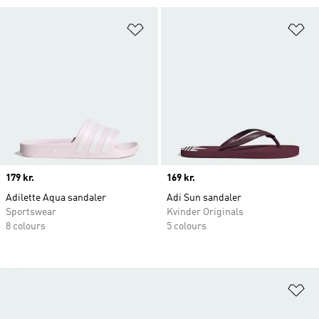
Føj til ønskeliste
Fø
Price
179 kr.
Price
169 kr.
Adilette Aqua sandaler
Adi Sun sandaler
Sportswear
Kvinder Originals
8 colours
5 colours
Fø