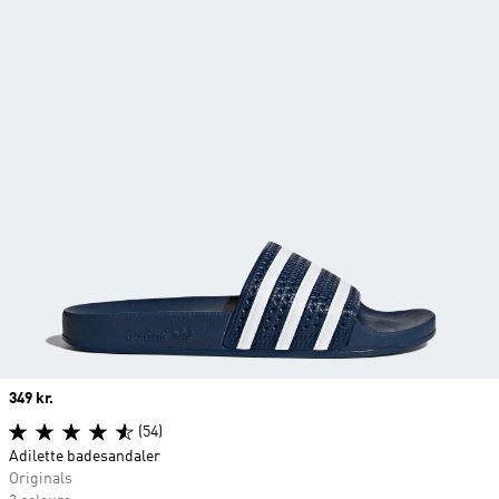
Price
349 kr.
(54)
Adilette badesandaler
Originals