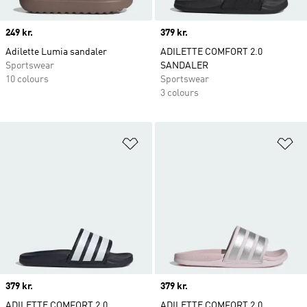
Price
249 kr.
Price
379 kr.
Adilette Lumia sandaler
ADILETTE COMFORT 2.0
Sportswear
SANDALER
10 colours
Sportswear
3 colours
Føj til ønskeliste
Fø
Price
379 kr.
Price
379 kr.
ADILETTE COMFORT 2.0
ADILETTE COMFORT 2.0