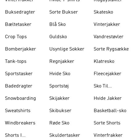
Vinterfrakker
Hvide T-shirts
Rugbystøvler
Buksedragter
Sorte Bukser
Skatesko
Bæltetasker
Blå Sko
Vinterjakker
Crop Tops
Guldsko
Vandrestøvler
Bomberjakker
Usynlige Sokker
Sorte Rygsække
Tank-tops
Regnjakker
Klatresko
Sportstasker
Hvide Sko
Fleecejakker
Badedragter
Sportstøj
Sko Til
Vægtløftning
Snowboarding
Skijakker
Hvide Jakker
Sweatshirts
Skibukser
Basketball-sko
Windbreakers
Røde Sko
Sorte Shorts
Shorts I
Skuldertasker
Vinterfrakker