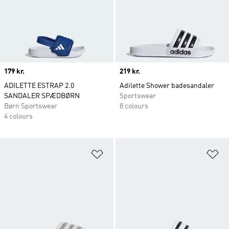
Price
179 kr.
Price
219 kr.
ADILETTE ESTRAP 2.0
Adilette Shower badesandaler
SANDALER SPÆDBØRN
Sportswear
Børn Sportswear
8 colours
4 colours
Føj til ønskeliste
Fø