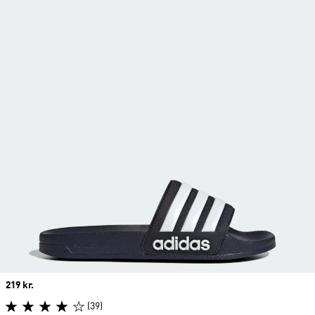
Price
219 kr.
(39)