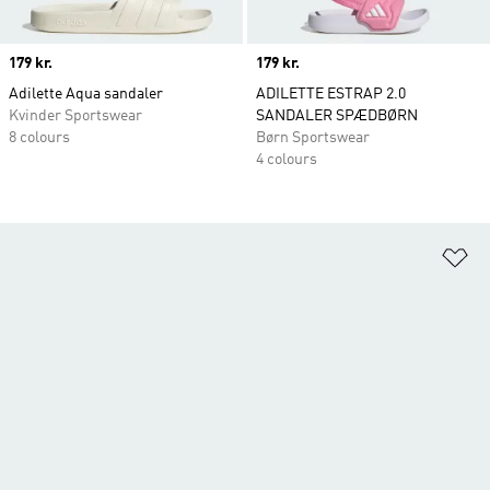
Price
179 kr.
Price
179 kr.
Adilette Aqua sandaler
ADILETTE ESTRAP 2.0
Kvinder Sportswear
SANDALER SPÆDBØRN
8 colours
Børn Sportswear
4 colours
Fø