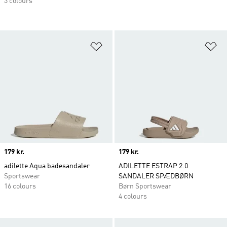
3 colours
Føj til ønskeliste
Fø
Price
179 kr.
Price
179 kr.
adilette Aqua badesandaler
ADILETTE ESTRAP 2.0
Sportswear
SANDALER SPÆDBØRN
16 colours
Børn Sportswear
4 colours