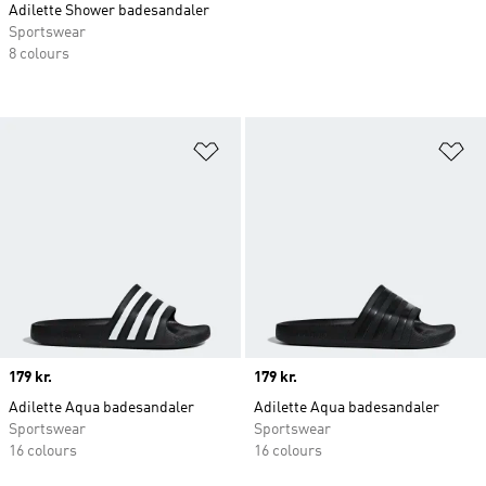
Adilette Shower badesandaler
Sportswear
8 colours
Føj til ønskeliste
Fø
Price
179 kr.
Price
179 kr.
Adilette Aqua badesandaler
Adilette Aqua badesandaler
Sportswear
Sportswear
16 colours
16 colours