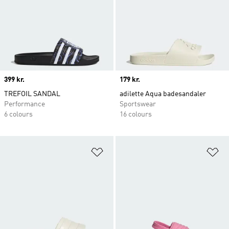
Price
399 kr.
Price
179 kr.
TREFOIL SANDAL
adilette Aqua badesandaler
Performance
Sportswear
6 colours
16 colours
Føj til ønskeliste
Fø