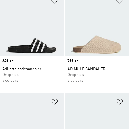
Price
349 kr.
Price
799 kr.
Adilette badesandaler
ADIMULE SANDALER
Originals
Originals
3 colours
8 colours
Føj til ønskeliste
Fø