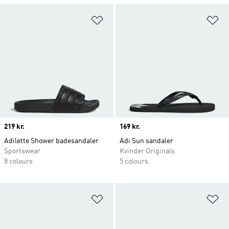
Føj til ønskeliste
Fø
Price
219 kr.
Price
169 kr.
Adilette Shower badesandaler
Adi Sun sandaler
Sportswear
Kvinder Originals
8 colours
5 colours
Føj til ønskeliste
Fø