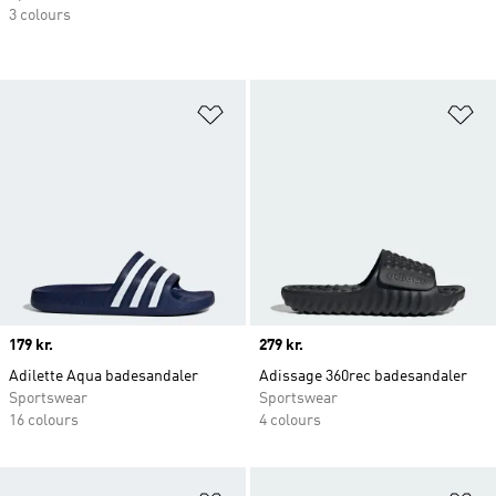
3 colours
Føj til ønskeliste
Fø
Price
179 kr.
Price
279 kr.
Adilette Aqua badesandaler
Adissage 360rec badesandaler
Sportswear
Sportswear
16 colours
4 colours