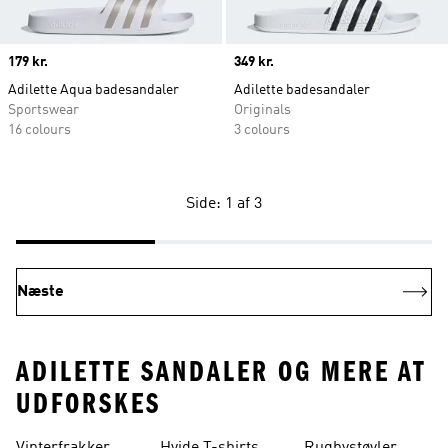
Price
179 kr.
Price
349 kr.
Adilette Aqua badesandaler
Adilette badesandaler
Sportswear
Originals
16 colours
3 colours
Side: 1 af 3
Næste
ADILETTE SANDALER OG MERE AT
UDFORSKES