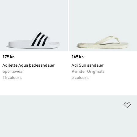
Price
179 kr.
Price
169 kr.
Adilette Aqua badesandaler
Adi Sun sandaler
Sportswear
Kvinder Originals
16 colours
5 colours
Fø