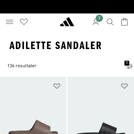
1
ADILETTE SANDALER
1
136 resultater
Føj til ønskeliste
Fø