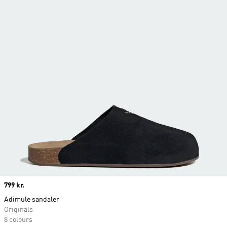
Price
799 kr.
Adimule sandaler
Originals
8 colours