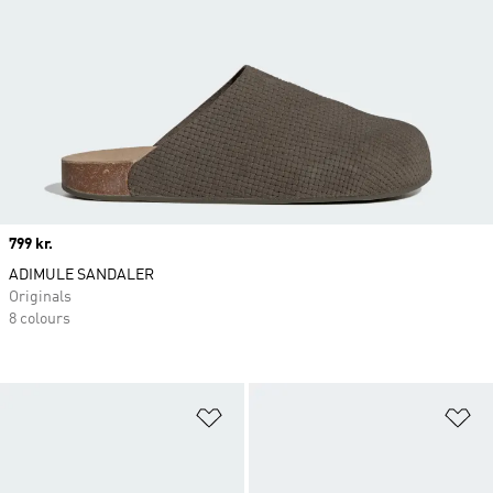
Price
799 kr.
ADIMULE SANDALER
Originals
8 colours
Føj til ønskeliste
Fø