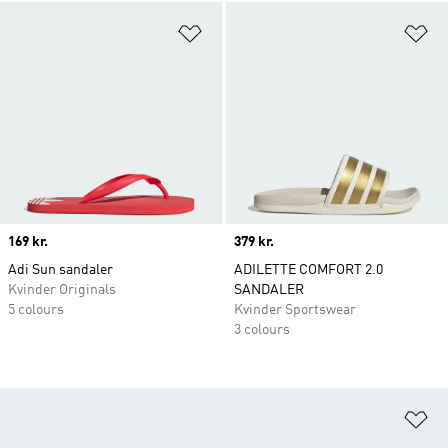
Føj til ønskeliste
Fø
Price
169 kr.
Price
379 kr.
Adi Sun sandaler
ADILETTE COMFORT 2.0
Kvinder Originals
SANDALER
5 colours
Kvinder Sportswear
3 colours
Fø