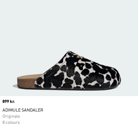
Price
899 kr.
ADIMULE SANDALER
Originals
8 colours