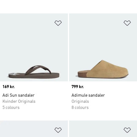
Føj til ønskeliste
Fø
Price
169 kr.
Price
799 kr.
Adi Sun sandaler
Adimule sandaler
Kvinder Originals
Originals
5 colours
8 colours
Føj til ønskeliste
Fø