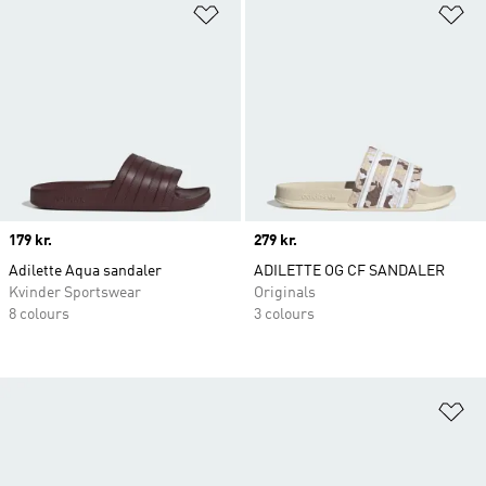
Føj til ønskeliste
Fø
Price
179 kr.
Price
279 kr.
Adilette Aqua sandaler
ADILETTE OG CF SANDALER
Kvinder Sportswear
Originals
8 colours
3 colours
Fø