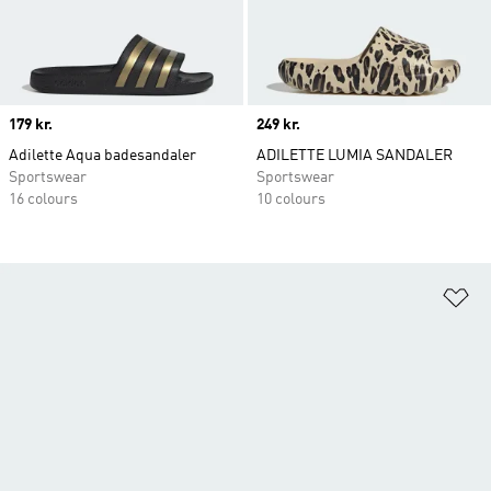
Price
179 kr.
Price
249 kr.
Adilette Aqua badesandaler
ADILETTE LUMIA SANDALER
Sportswear
Sportswear
16 colours
10 colours
Fø