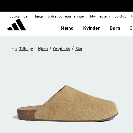
butiksfinder
Hjælp
ordrer og returneringer
bliv medlem
adiclub
l
Mænd
Kvinder
Børn
S
/
/
Tilbage
Hjem
Originals
Sko