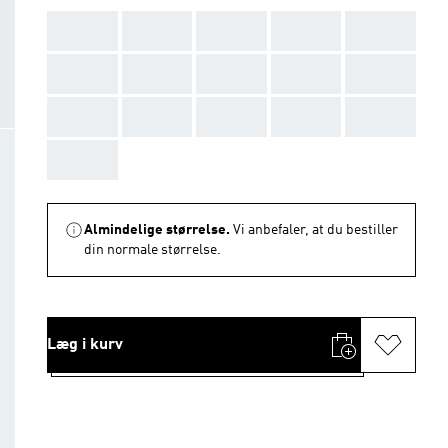
AAA
AAA
AAA
AAA
AAA
AAA
AAA
AAA
AAA
AAA
AAA
AAA
AAA
AAA
AAA
AAA
Almindelige størrelse.
Vi anbefaler, at du bestiller
din normale størrelse.
Læg i kurv