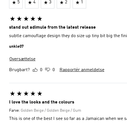
5
4
3
2
1
stand out adimule from the latest release
subtle camouflage design they do size up tiny bit big the fin
unkle07
Oversættelse
Brugbart?
0
0
Rapportér anmeldelse
I love the looks and the colours
Farve:
Golden Beige / Golden Beige / Gum
This is one of the best I see so far as a Jamaican when we say 