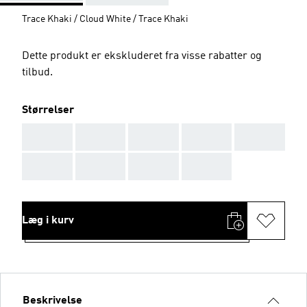
Trace Khaki / Cloud White / Trace Khaki
Dette produkt er ekskluderet fra visse rabatter og
tilbud.
Størrelser
AAA
AAA
AAA
AAA
AAA
AAA
AAA
AAA
AAA
Læg i kurv
Beskrivelse