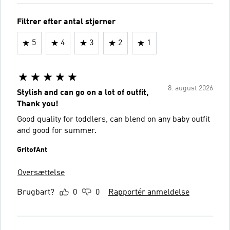
Filtrer efter antal stjerner
5
4
3
2
1
8. august 2026
Stylish and can go on a lot of outfit,
Thank you!
Good quality for toddlers, can blend on any baby outfit
and good for summer.
GritofAnt
Oversættelse
Brugbart?
0
0
Rapportér anmeldelse