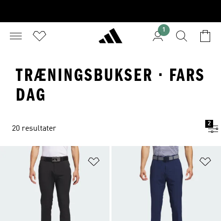
1
TRÆNINGSBUKSER · FARS
DAG
2
20 resultater
Føj til ønskeliste
Fø