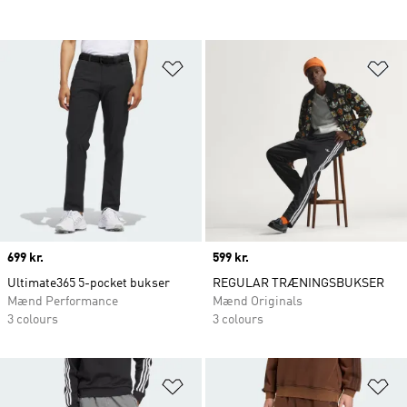
Føj til ønskeliste
Fø
Price
699 kr.
Price
599 kr.
Ultimate365 5-pocket bukser
REGULAR TRÆNINGSBUKSER
Mænd Performance
Mænd Originals
3 colours
3 colours
Føj til ønskeliste
Fø