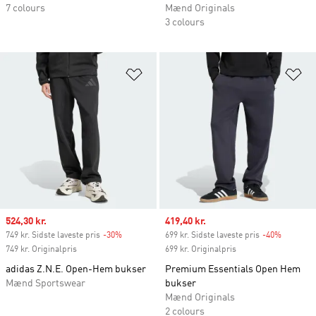
7 colours
Mænd Originals
3 colours
Føj til ønskeliste
Fø
Sale price
524,30 kr.
Sale price
419,40 kr.
749 kr. Sidste laveste pris
-30%
Discount
699 kr. Sidste laveste pris
-40%
Discount
749 kr. Originalpris
699 kr. Originalpris
adidas Z.N.E. Open-Hem bukser
Premium Essentials Open Hem
Mænd Sportswear
bukser
Mænd Originals
2 colours