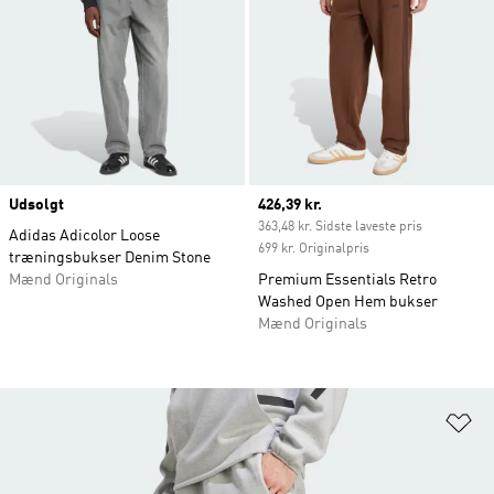
Udsolgt
Current price
426,39 kr.
363,48 kr. Sidste laveste pris
Adidas Adicolor Loose
699 kr. Originalpris
træningsbukser Denim Stone
Mænd Originals
Premium Essentials Retro
Washed Open Hem bukser
Mænd Originals
Fø