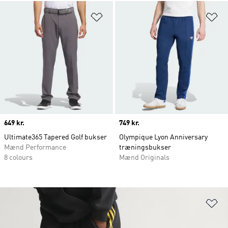
Føj til ønskeliste
Fø
Price
649 kr.
Price
749 kr.
Ultimate365 Tapered Golf bukser
Olympique Lyon Anniversary
Mænd Performance
træningsbukser
8 colours
Mænd Originals
Fø