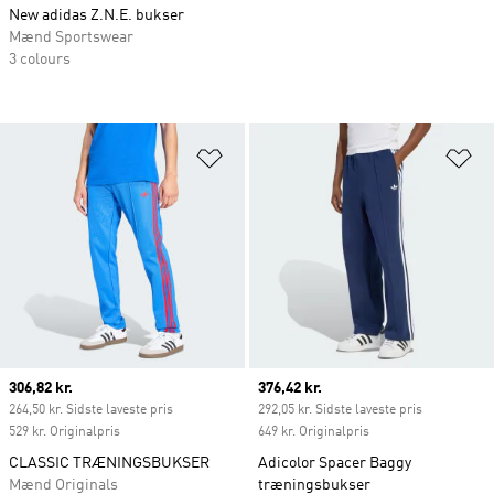
New adidas Z.N.E. bukser
Mænd Sportswear
3 colours
Føj til ønskeliste
Fø
Current price
306,82 kr.
Current price
376,42 kr.
264,50 kr. Sidste laveste pris
292,05 kr. Sidste laveste pris
529 kr. Originalpris
649 kr. Originalpris
CLASSIC TRÆNINGSBUKSER
Adicolor Spacer Baggy
Mænd Originals
træningsbukser