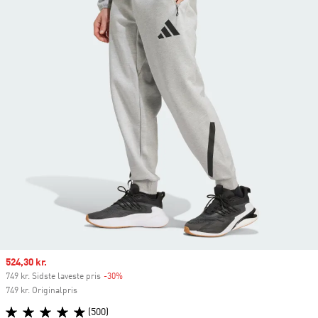
Sale price
524,30 kr.
749 kr. Sidste laveste pris
-30%
Discount
749 kr. Originalpris
(500)