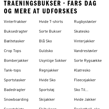
TRAENINGSBUKSER • FARS DAG
OG MERE AT UDFORSKES
Vinterfrakker
Hvide T-shirts
Rugbystøvler
Buksedragter
Sorte Bukser
Skatesko
Bæltetasker
Blå Sko
Vinterjakker
Crop Tops
Guldsko
Vandrestøvler
Bomberjakker
Usynlige Sokker
Sorte Rygsække
Tank-tops
Regnjakker
Klatresko
Sportstasker
Hvide Sko
Fleecejakker
Badedragter
Sportstøj
Sko Til
Vægtløftning
Snowboarding
Skijakker
Hvide Jakker