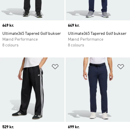
Price
649 kr.
Price
649 kr.
Ultimate365 Tapered Golf bukser
Ultimate365 Tapered Golf bukser
Mænd Performance
Mænd Performance
8 colours
8 colours
Føj til ønskeliste
Fø
Price
529 kr.
Price
699 kr.