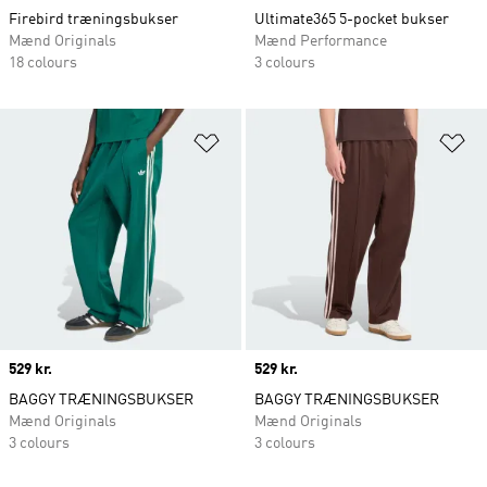
Firebird træningsbukser
Ultimate365 5-pocket bukser
Mænd Originals
Mænd Performance
18 colours
3 colours
Føj til ønskeliste
Fø
Price
529 kr.
Price
529 kr.
BAGGY TRÆNINGSBUKSER
BAGGY TRÆNINGSBUKSER
Mænd Originals
Mænd Originals
3 colours
3 colours