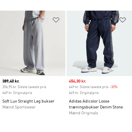
Føj til ønskeliste
Fø
Current price
389,40 kr.
Sale price
454,30 kr.
356,95 kr. Sidste laveste pris
649 kr. Sidste laveste pris
-30%
Discount
649 kr. Originalpris
649 kr. Originalpris
Soft Lux Straight Leg bukser
Adidas Adicolor Loose
Mænd Sportswear
træningsbukser Denim Stone
Mænd Originals