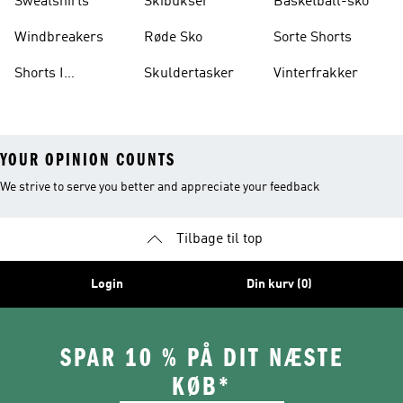
Sweatshirts
Skibukser
Basketball-sko
Windbreakers
Røde Sko
Sorte Shorts
Shorts I
Skuldertasker
Vinterfrakker
Knælængde
YOUR OPINION COUNTS
We strive to serve you better and appreciate your feedback
Tilbage til top
Login
Din kurv (0)
SPAR 10 % PÅ DIT NÆSTE
KØB*