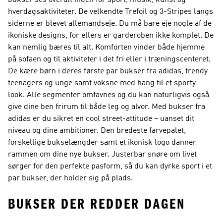
bukser ses overalt inden for sport, musik, kunst og
hverdagsaktiviteter. De velkendte Trefoil og 3-Stripes langs
siderne er blevet allemandseje. Du må bare eje nogle af de
ikoniske designs, for ellers er garderoben ikke komplet. De
kan nemlig bæres til alt. Komforten vinder både hjemme
på sofaen og til aktiviteter i det fri eller i træningscenteret.
De kære børn i deres første par bukser fra adidas, trendy
teenagers og unge samt voksne med hang til et sporty
look. Alle segmenter omfavnes og du kan naturligvis også
give dine ben frirum til både leg og alvor. Med bukser fra
adidas er du sikret en cool street-attitude – uanset dit
niveau og dine ambitioner. Den bredeste farvepalet,
forskellige bukselængder samt et ikonisk logo danner
rammen om dine nye bukser. Justerbar snøre om livet
sørger for den perfekte pasform, så du kan dyrke sport i et
par bukser, der holder sig på plads.
BUKSER DER REDDER DAGEN