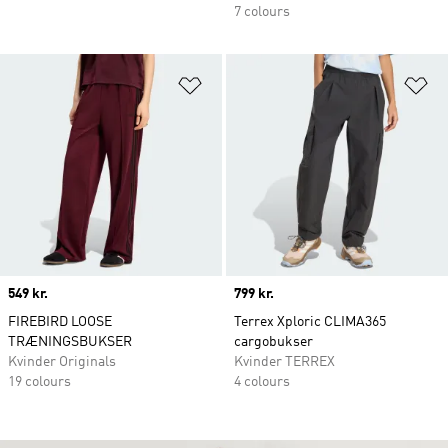
7 colours
Føj til ønskeliste
Fø
Price
549 kr.
Price
799 kr.
FIREBIRD LOOSE
Terrex Xploric CLIMA365
TRÆNINGSBUKSER
cargobukser
Kvinder Originals
Kvinder TERREX
19 colours
4 colours