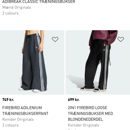
ADIBREAK CLASSIC TRÆNINGSBUKSER
Mænd Originals
2 colours
Føj til ønskeliste
Fø
Price
749 kr.
Price
699 kr.
FIREBIRD ADILENIUM
2IN1 FIREBIRD LOOSE
TRÆNINGSBUKSERPANT
TRÆNINGSBUKSER MED
Kvinder Originals
BLONDENEDERDEL
2 colours
Kvinder Originals