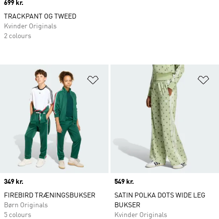
Price
699 kr.
TRACKPANT OG TWEED
Kvinder Originals
2 colours
Føj til ønskeliste
Fø
Price
349 kr.
Price
549 kr.
FIREBIRD TRÆNINGSBUKSER
SATIN POLKA DOTS WIDE LEG
Børn Originals
BUKSER
5 colours
Kvinder Originals