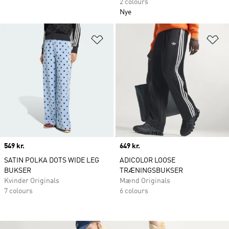
2 colours
Nye
Føj til ønskeliste
Fø
Price
549 kr.
Price
649 kr.
SATIN POLKA DOTS WIDE LEG
ADICOLOR LOOSE
BUKSER
TRÆNINGSBUKSER
Kvinder Originals
Mænd Originals
7 colours
6 colours