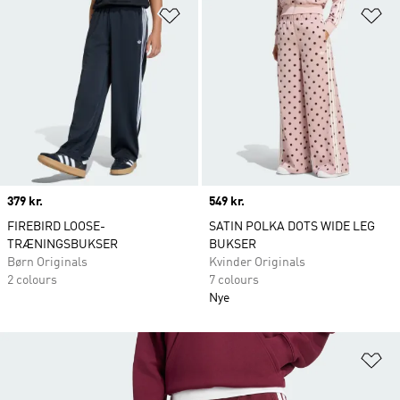
Føj til ønskeliste
Fø
Price
379 kr.
Price
549 kr.
FIREBIRD LOOSE-
SATIN POLKA DOTS WIDE LEG
TRÆNINGSBUKSER
BUKSER
Børn Originals
Kvinder Originals
2 colours
7 colours
Nye
Fø