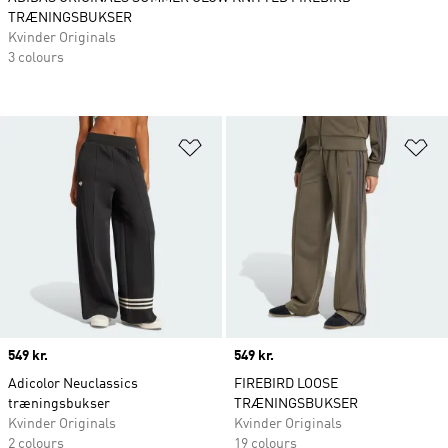
TRÆNINGSBUKSER
Kvinder Originals
3 colours
Føj til ønskeliste
Fø
Price
549 kr.
Price
549 kr.
Adicolor Neuclassics
FIREBIRD LOOSE
træningsbukser
TRÆNINGSBUKSER
Kvinder Originals
Kvinder Originals
2 colours
19 colours