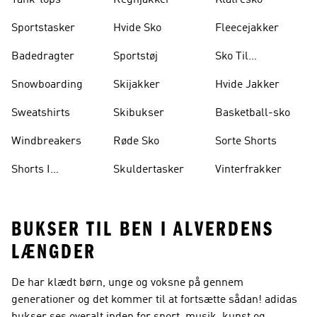
Tank-tops
Regnjakker
Klatresko
Sportstasker
Hvide Sko
Fleecejakker
Badedragter
Sportstøj
Sko Til
Vægtløftning
Snowboarding
Skijakker
Hvide Jakker
Sweatshirts
Skibukser
Basketball-sko
Windbreakers
Røde Sko
Sorte Shorts
Shorts I
Skuldertasker
Vinterfrakker
Knælængde
BUKSER TIL BEN I ALVERDENS
LÆNGDER
De har klædt børn, unge og voksne på gennem
generationer og det kommer til at fortsætte sådan! adidas