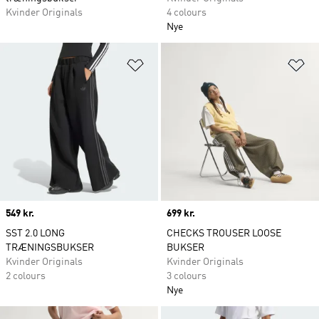
Kvinder Originals
4 colours
Nye
Føj til ønskeliste
Fø
Price
549 kr.
Price
699 kr.
SST 2.0 LONG
CHECKS TROUSER LOOSE
TRÆNINGSBUKSER
BUKSER
Kvinder Originals
Kvinder Originals
2 colours
3 colours
Nye