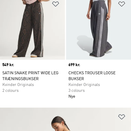
Føj til ønskeliste
Fø
Price
549 kr.
Price
699 kr.
SATIN SNAKE PRINT WIDE LEG
CHECKS TROUSER LOOSE
TRÆNINGSBUKSER
BUKSER
Kvinder Originals
Kvinder Originals
2 colours
3 colours
Nye
Fø