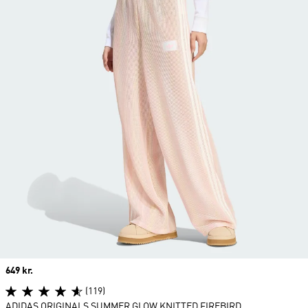
Price
649 kr.
(119)
ADIDAS ORIGINALS SUMMER GLOW KNITTED FIREBIRD