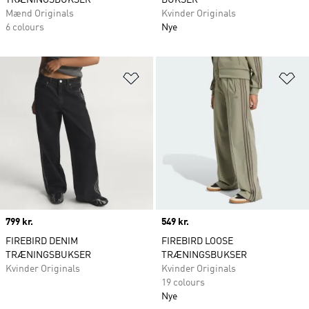
TRÆNINGSBUKSER
BUKSER
Mænd Originals
Kvinder Originals
6 colours
Nye
Føj til ønskeliste
Fø
Price
799 kr.
Price
549 kr.
FIREBIRD DENIM
FIREBIRD LOOSE
TRÆNINGSBUKSER
TRÆNINGSBUKSER
Kvinder Originals
Kvinder Originals
19 colours
Nye