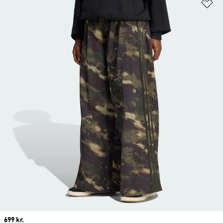
Fø
Price
699 kr.