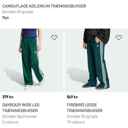
CAMOUFLAGE ADILENIUM TRÆNINGSBUKSER
Kvinder Originals
Nye
Føj til ønskeliste
Fø
Price
379 kr.
Price
549 kr.
DAYREADY WIDE LEG
FIREBIRD LOOSE
TRÆNINGSBUKSER
TRÆNINGSBUKSER
Kvinder Sportswear
Kvinder Originals
2 colours
19 colours