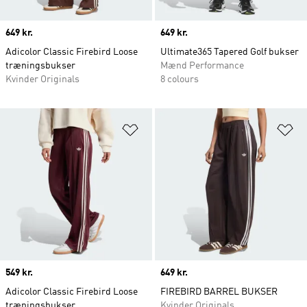
Price
649 kr.
Price
649 kr.
Adicolor Classic Firebird Loose
Ultimate365 Tapered Golf bukser
træningsbukser
Mænd Performance
Kvinder Originals
8 colours
Føj til ønskeliste
Fø
Price
549 kr.
Price
649 kr.
Adicolor Classic Firebird Loose
FIREBIRD BARREL BUKSER
træningsbukser
Kvinder Originals