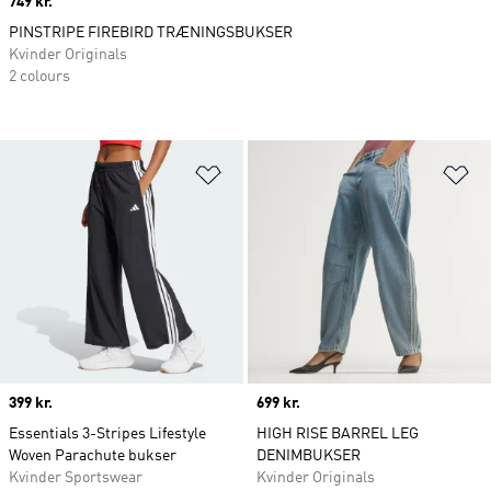
Price
749 kr.
PINSTRIPE FIREBIRD TRÆNINGSBUKSER
Kvinder Originals
2 colours
Føj til ønskeliste
Fø
Price
399 kr.
Price
699 kr.
Essentials 3-Stripes Lifestyle
HIGH RISE BARREL LEG
Woven Parachute bukser
DENIMBUKSER
Kvinder Sportswear
Kvinder Originals