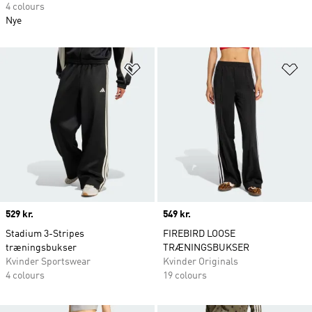
4 colours
Nye
Føj til ønskeliste
Fø
Price
529 kr.
Price
549 kr.
Stadium 3-Stripes
FIREBIRD LOOSE
træningsbukser
TRÆNINGSBUKSER
Kvinder Sportswear
Kvinder Originals
4 colours
19 colours