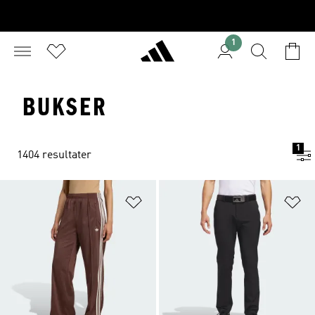
1
BUKSER
1
1404 resultater
Føj til ønskeliste
Fø