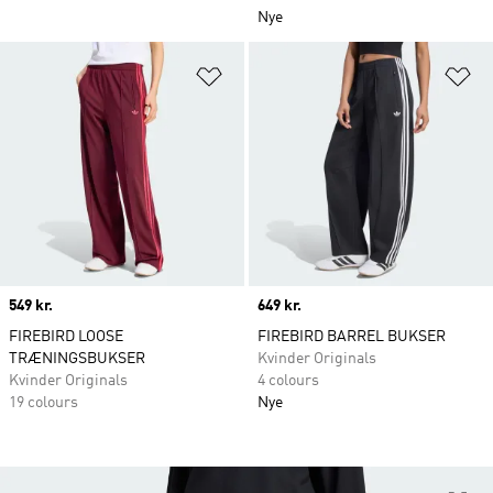
Nye
Føj til ønskeliste
Fø
Price
549 kr.
Price
649 kr.
FIREBIRD LOOSE
FIREBIRD BARREL BUKSER
TRÆNINGSBUKSER
Kvinder Originals
Kvinder Originals
4 colours
19 colours
Nye