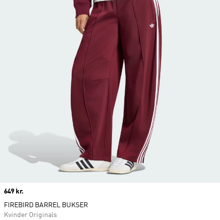
Price
649 kr.
FIREBIRD BARREL BUKSER
Kvinder Originals