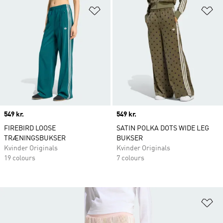
Føj til ønskeliste
Fø
Price
549 kr.
Price
549 kr.
FIREBIRD LOOSE
SATIN POLKA DOTS WIDE LEG
TRÆNINGSBUKSER
BUKSER
Kvinder Originals
Kvinder Originals
19 colours
7 colours
Fø