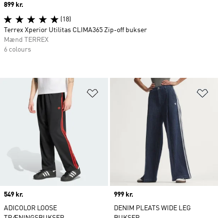
Price
899 kr.
(18)
Terrex Xperior Utilitas CLIMA365 Zip-off bukser
Mænd TERREX
6 colours
Føj til ønskeliste
Fø
Price
549 kr.
Price
999 kr.
ADICOLOR LOOSE
DENIM PLEATS WIDE LEG