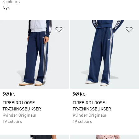
3 colours
Nye
Føj til ønskeliste
Fø
Price
549 kr.
Price
549 kr.
FIREBIRD LOOSE
FIREBIRD LOOSE
TRÆNINGSBUKSER
TRÆNINGSBUKSER
Kvinder Originals
Kvinder Originals
19 colours
19 colours