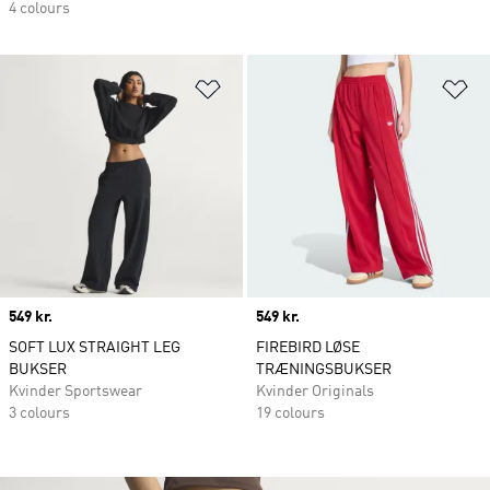
4 colours
Føj til ønskeliste
Fø
Price
549 kr.
Price
549 kr.
SOFT LUX STRAIGHT LEG
FIREBIRD LØSE
BUKSER
TRÆNINGSBUKSER
Kvinder Sportswear
Kvinder Originals
3 colours
19 colours