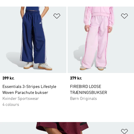
Føj til ønskeliste
Fø
Price
399 kr.
Price
379 kr.
Essentials 3-Stripes Lifestyle
FIREBIRD LOOSE
Woven Parachute bukser
TRÆNINGSBUKSER
Kvinder Sportswear
Børn Originals
4 colours
Fø