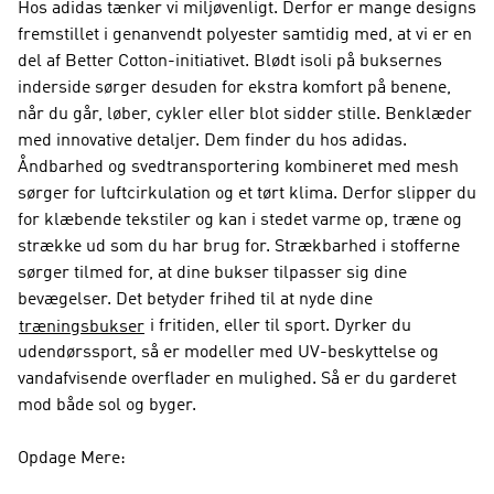
Hos adidas tænker vi miljøvenligt. Derfor er mange designs
fremstillet i genanvendt polyester samtidig med, at vi er en
del af Better Cotton-initiativet. Blødt isoli på buksernes
inderside sørger desuden for ekstra komfort på benene,
når du går, løber, cykler eller blot sidder stille. Benklæder
med innovative detaljer. Dem finder du hos adidas.
Åndbarhed og svedtransportering kombineret med mesh
sørger for luftcirkulation og et tørt klima. Derfor slipper du
for klæbende tekstiler og kan i stedet varme op, træne og
strække ud som du har brug for. Strækbarhed i stofferne
sørger tilmed for, at dine bukser tilpasser sig dine
bevægelser. Det betyder frihed til at nyde dine
i fritiden, eller til sport. Dyrker du
træningsbukser
udendørssport, så er modeller med UV-beskyttelse og
vandafvisende overflader en mulighed. Så er du garderet
mod både sol og byger.
Opdage Mere: