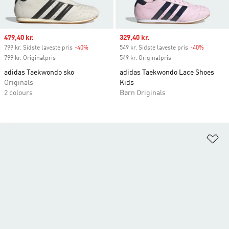
Sale price
479,40 kr.
Sale price
329,40 kr.
799 kr. Sidste laveste pris
-40%
Discount
549 kr. Sidste laveste pris
-40%
Discount
799 kr. Originalpris
549 kr. Originalpris
adidas Taekwondo sko
adidas Taekwondo Lace Shoes
Originals
Kids
2 colours
Børn Originals
Fø