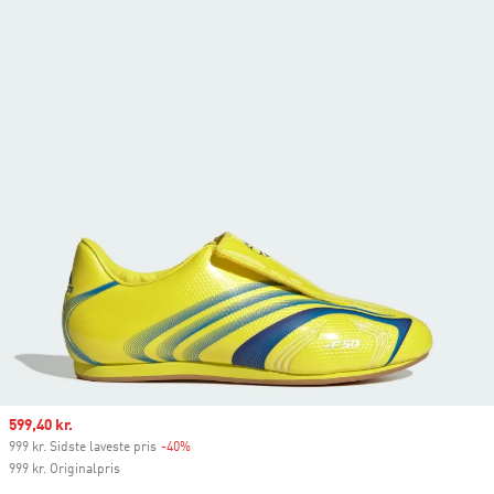
Sale price
599,40 kr.
999 kr. Sidste laveste pris
-40%
Discount
999 kr. Originalpris