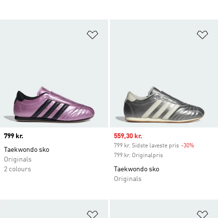
Føj til ønskeliste
Fø
Price
799 kr.
Sale price
559,30 kr.
799 kr. Sidste laveste pris
-30%
Discount
Taekwondo sko
799 kr. Originalpris
Originals
2 colours
Taekwondo sko
Originals
Føj til ønskeliste
Fø