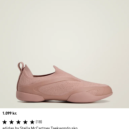
Price
1.099 kr.
(18)
adidas by Stella McCartney Taekwondo sko