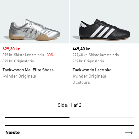
Sale price
629,30 kr.
Current price
449,40 kr.
899 kr. Sidste laveste pris
-30%
Discount
299,60 kr. Sidste laveste pris
899 kr. Originalpris
749 kr. Originalpris
Taekwondo Mei Elite Shoes
Taekwondo Lace sko
Kvinder Originals
Kvinder Originals
3 colours
Side: 1 af 2
Næste