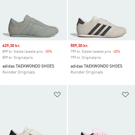
Sale price
629,30 kr.
Sale price
559,30 kr.
899 kr. Sidste laveste pris
-30%
Discount
799 kr. Sidste laveste pris
-30%
Discount
899 kr. Originalpris
799 kr. Originalpris
adidas TAEKWONDO SHOES
adidas TAEKWONDO SHOES
Kvinder Originals
Kvinder Originals
Føj til ønskeliste
Fø