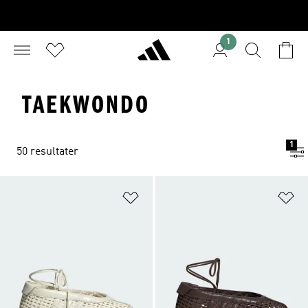
1
TAEKWONDO
1
50 resultater
Føj til ønskeliste
Fø