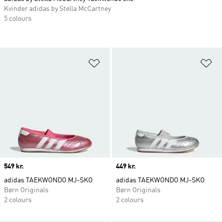
Kvinder adidas by Stella McCartney
5 colours
Føj til ønskeliste
Fø
Price
549 kr.
Price
449 kr.
adidas TAEKWONDO MJ-SKO
adidas TAEKWONDO MJ-SKO
Børn Originals
Børn Originals
2 colours
2 colours