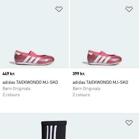
Føj til ønskeliste
Fø
Price
449 kr.
Price
399 kr.
adidas TAEKWONDO MJ-SKO
adidas TAEKWONDO MJ-SKO
Børn Originals
Børn Originals
2 colours
2 colours
Fø