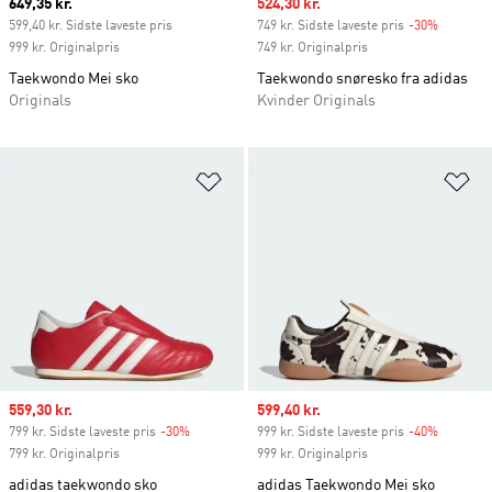
Current price
649,35 kr.
Sale price
524,30 kr.
599,40 kr. Sidste laveste pris
749 kr. Sidste laveste pris
-30%
Discount
999 kr. Originalpris
749 kr. Originalpris
Taekwondo Mei sko
Taekwondo snøresko fra adidas
Originals
Kvinder Originals
Føj til ønskeliste
Fø
Sale price
559,30 kr.
Sale price
599,40 kr.
799 kr. Sidste laveste pris
-30%
Discount
999 kr. Sidste laveste pris
-40%
Discount
799 kr. Originalpris
999 kr. Originalpris
adidas taekwondo sko
adidas Taekwondo Mei sko