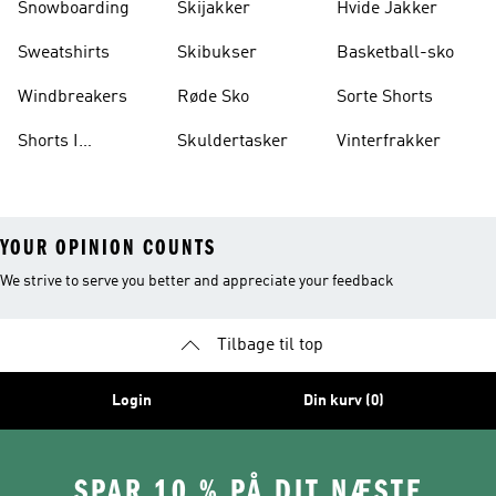
Snowboarding
Skijakker
Hvide Jakker
Sweatshirts
Skibukser
Basketball-sko
Windbreakers
Røde Sko
Sorte Shorts
Shorts I
Skuldertasker
Vinterfrakker
Knælængde
YOUR OPINION COUNTS
We strive to serve you better and appreciate your feedback
Tilbage til top
Login
Din kurv (0)
SPAR 10 % PÅ DIT NÆSTE