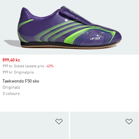
Sale price
599,40 kr.
999 kr. Sidste laveste pris
-40%
Discount
999 kr. Originalpris
Taekwondo F50 sko
Originals
3 colours
Føj til ønskeliste
Fø