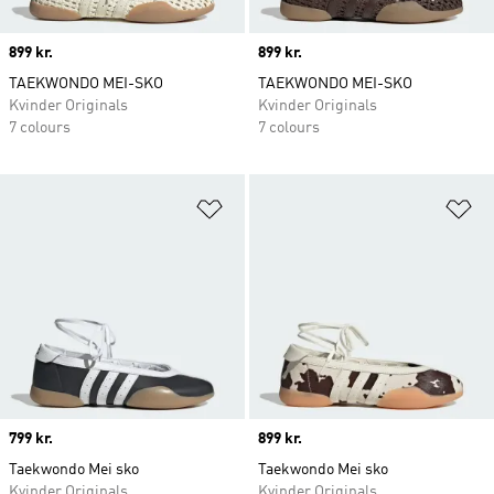
Price
899 kr.
Price
899 kr.
TAEKWONDO MEI-SKO
TAEKWONDO MEI-SKO
Kvinder Originals
Kvinder Originals
7 colours
7 colours
Føj til ønskeliste
Fø
Price
799 kr.
Price
899 kr.
Taekwondo Mei sko
Taekwondo Mei sko
Kvinder Originals
Kvinder Originals