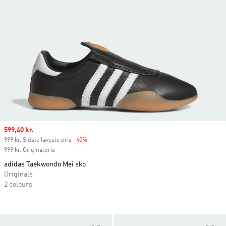
Sale price
599,40 kr.
999 kr. Sidste laveste pris
-40%
Discount
999 kr. Originalpris
adidas Taekwondo Mei sko
Originals
2 colours