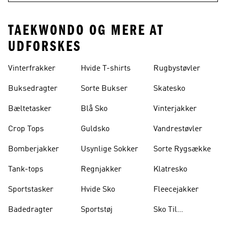
TAEKWONDO OG MERE AT
UDFORSKES
Vinterfrakker
Hvide T-shirts
Rugbystøvler
Buksedragter
Sorte Bukser
Skatesko
Bæltetasker
Blå Sko
Vinterjakker
Crop Tops
Guldsko
Vandrestøvler
Bomberjakker
Usynlige Sokker
Sorte Rygsække
Tank-tops
Regnjakker
Klatresko
Sportstasker
Hvide Sko
Fleecejakker
Badedragter
Sportstøj
Sko Til
Vægtløftning