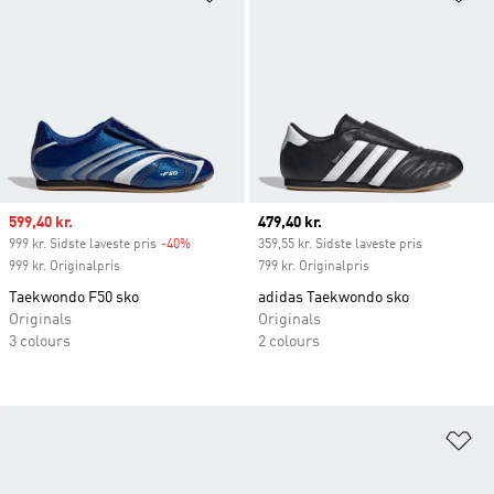
Sale price
599,40 kr.
Current price
479,40 kr.
999 kr. Sidste laveste pris
-40%
Discount
359,55 kr. Sidste laveste pris
999 kr. Originalpris
799 kr. Originalpris
Taekwondo F50 sko
adidas Taekwondo sko
Originals
Originals
3 colours
2 colours
Fø