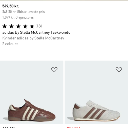
Current price
549,50 kr.
549,50 kr. Sidste laveste pris
1.099 kr. Originalpris
(18)
adidas By Stella McCartney Taekwondo
Kvinder adidas by Stella McCartney
5 colours
Føj til ønskeliste
Fø