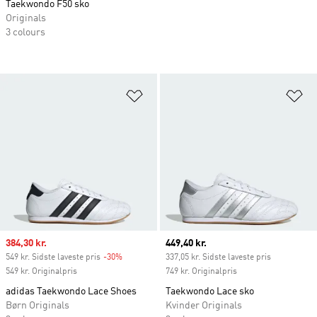
Taekwondo F50 sko
Originals
3 colours
Føj til ønskeliste
Fø
Sale price
384,30 kr.
Current price
449,40 kr.
549 kr. Sidste laveste pris
-30%
Discount
337,05 kr. Sidste laveste pris
549 kr. Originalpris
749 kr. Originalpris
adidas Taekwondo Lace Shoes
Taekwondo Lace sko
Børn Originals
Kvinder Originals