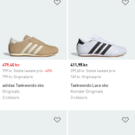
Føj til ønskeliste
Fø
Sale price
479,40 kr.
Current price
411,95 kr.
799 kr. Sidste laveste pris
-40%
Discount
299,60 kr. Sidste laveste pris
799 kr. Originalpris
749 kr. Originalpris
adidas Taekwondo sko
Taekwondo Lace sko
Originals
Kvinder Originals
2 colours
3 colours
Føj til ønskeliste
Fø