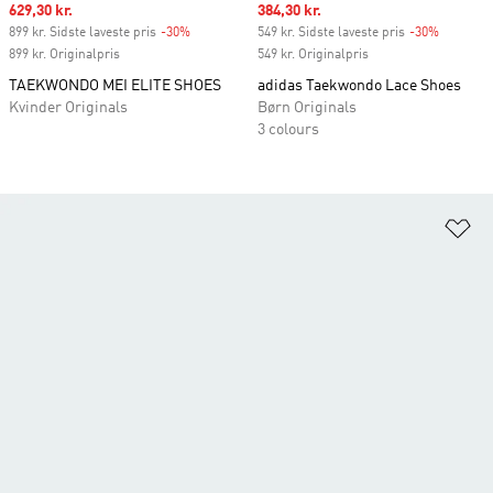
Sale price
629,30 kr.
Sale price
384,30 kr.
899 kr. Sidste laveste pris
-30%
Discount
549 kr. Sidste laveste pris
-30%
Discount
899 kr. Originalpris
549 kr. Originalpris
TAEKWONDO MEI ELITE SHOES
adidas Taekwondo Lace Shoes
Kvinder Originals
Børn Originals
3 colours
Fø