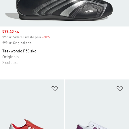
Sale price
599,40 kr.
999 kr. Sidste laveste pris
-40%
Discount
999 kr. Originalpris
Taekwondo F50 sko
Originals
2 colours
Føj til ønskeliste
Fø