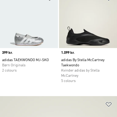
Price
399 kr.
Price
1.099 kr.
adidas TAEKWONDO MJ-SKO
adidas By Stella McCartney
Børn Originals
Taekwondo
2 colours
Kvinder adidas by Stella
McCartney
5 colours
Fø