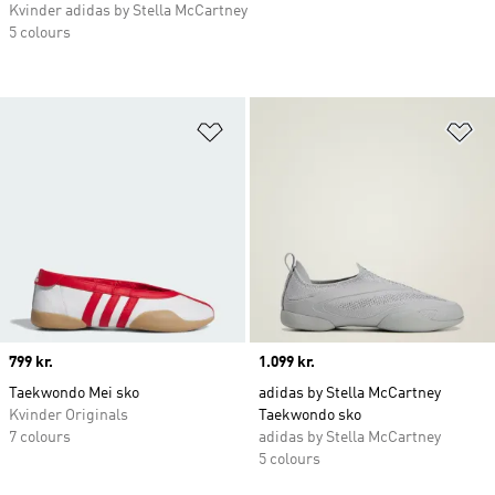
Kvinder adidas by Stella McCartney
5 colours
Føj til ønskeliste
Fø
Price
799 kr.
Price
1.099 kr.
Taekwondo Mei sko
adidas by Stella McCartney
Kvinder Originals
Taekwondo sko
7 colours
adidas by Stella McCartney
5 colours