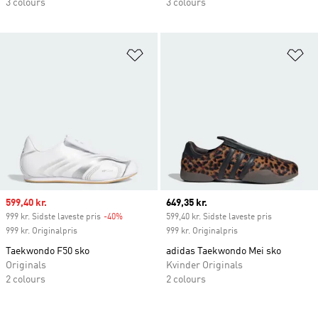
3 colours
3 colours
Føj til ønskeliste
Fø
Sale price
599,40 kr.
Current price
649,35 kr.
999 kr. Sidste laveste pris
-40%
Discount
599,40 kr. Sidste laveste pris
999 kr. Originalpris
999 kr. Originalpris
Taekwondo F50 sko
adidas Taekwondo Mei sko
Originals
Kvinder Originals
2 colours
2 colours