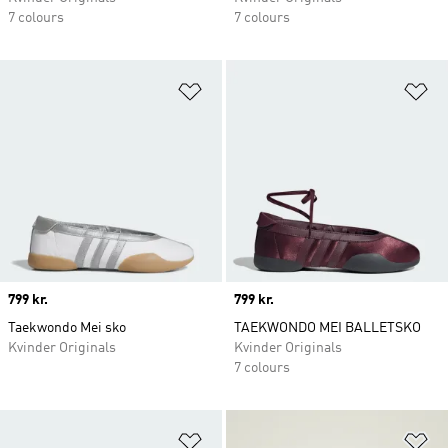
7 colours
7 colours
Føj til ønskeliste
Fø
Price
799 kr.
Price
799 kr.
Taekwondo Mei sko
TAEKWONDO MEI BALLETSKO
Kvinder Originals
Kvinder Originals
7 colours
Føj til ønskeliste
Fø