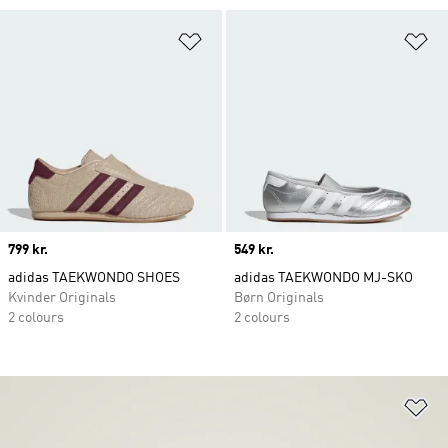
Føj til ønskeliste
Fø
Price
799 kr.
Price
549 kr.
adidas TAEKWONDO SHOES
adidas TAEKWONDO MJ-SKO
Kvinder Originals
Børn Originals
2 colours
2 colours
Fø