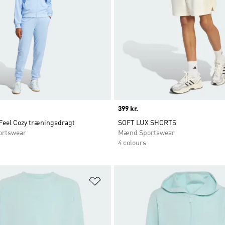
Price
399 kr.
 Feel Cozy træningsdragt
SOFT LUX SHORTS
ortswear
Mænd Sportswear
4 colours
ste
Føj til ønskeliste