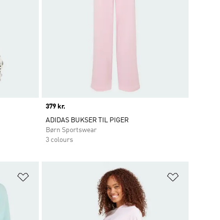
Price
379 kr.
ADIDAS BUKSER TIL PIGER
Børn Sportswear
3 colours
Føj til ønskeliste
Føj til ønsk