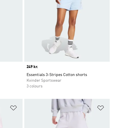
Price
249 kr.
Essentials 3-Stripes Cotton shorts
Kvinder Sportswear
3 colours
Føj til ønskeliste
Føj til ønsk