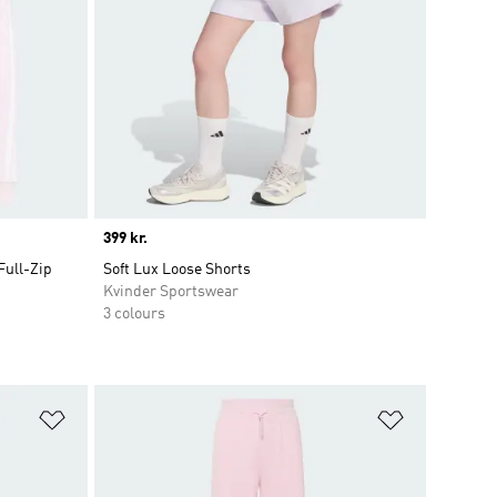
Price
399 kr.
Full-Zip
Soft Lux Loose Shorts
Kvinder Sportswear
3 colours
Føj til ønskeliste
Føj til ønsk