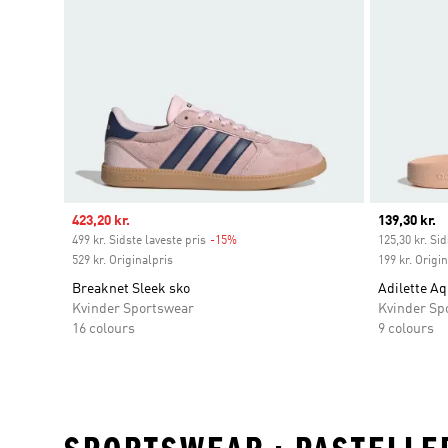
Sale price
423,20 kr.
Current pr
139,30 kr.
499 kr. Sidste laveste pris
-15%
Discount
125,30 kr. Sid
529 kr. Originalpris
199 kr. Origi
Breaknet Sleek sko
Adilette Aq
Kvinder Sportswear
Kvinder Sp
16 colours
9 colours