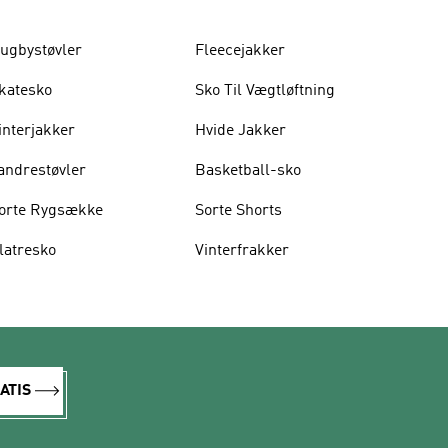
ugbystøvler
Fleecejakker
katesko
Sko Til Vægtløftning
interjakker
Hvide Jakker
andrestøvler
Basketball-sko
orte Rygsække
Sorte Shorts
latresko
Vinterfrakker
ATIS