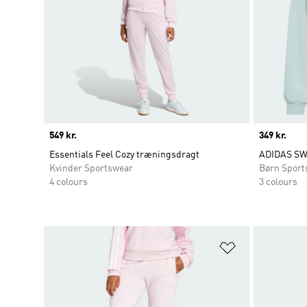
Price
549 kr.
Price
349 kr.
Essentials Feel Cozy træningsdragt
ADIDAS SW
Kvinder Sportswear
Børn Sport
4 colours
3 colours
Føj til ønskeli