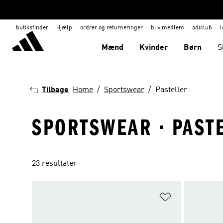
butiksfinder
Hjælp
ordrer og returneringer
bliv medlem
adiclub
l
Mænd
Kvinder
Børn
S
Tilbage
Home
Sportswear
Pasteller
SPORTSWEAR · PAST
23 resultater
Føj til ønskeli