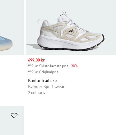
Sale price
699,30 kr.
unt
999 kr. Sidste laveste pris
-30%
Discount
999 kr. Originalpris
Kantai Trail sko
Kvinder Sportswear
2 colours
Føj til ønskeliste