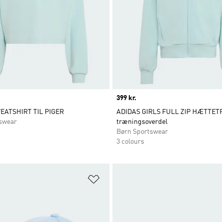
Price
399 kr.
EATSHIRT TIL PIGER
ADIDAS GIRLS FULL ZIP HÆTTET
swear
træningsoverdel
Børn Sportswear
3 colours
ste
Føj til ønskeliste