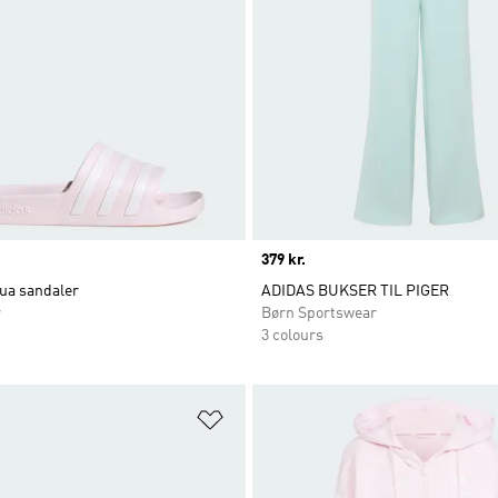
Price
379 kr.
ua sandaler
ADIDAS BUKSER TIL PIGER
r
Børn Sportswear
3 colours
ste
Føj til ønskeliste