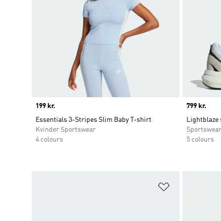
Price
199 kr.
Price
799 kr.
Essentials 3-Stripes Slim Baby T-shirt
Lightblaze 
Kvinder Sportswear
Sportswea
4 colours
5 colours
Føj til ønskeli