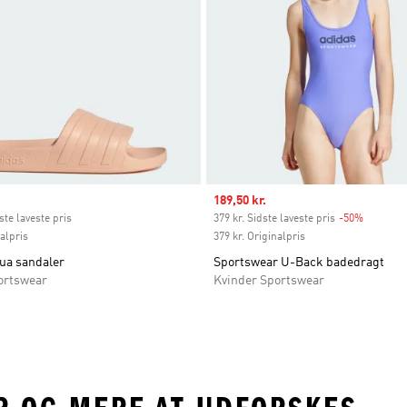
ice
Sale price
189,50 kr.
ste laveste pris
379 kr. Sidste laveste pris
-50%
Discount
nalpris
379 kr. Originalpris
ua sandaler
Sportswear U-Back badedragt
ortswear
Kvinder Sportswear