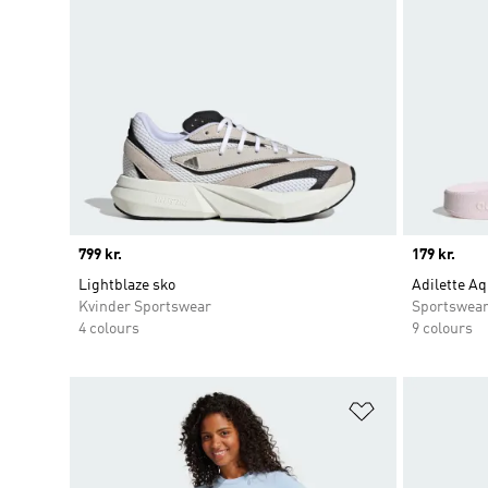
Price
799 kr.
Price
179 kr.
Lightblaze sko
Adilette Aq
Kvinder Sportswear
Sportswea
4 colours
9 colours
Føj til ønskeli