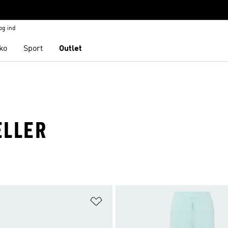
og ind
ko
Sport
Outlet
ELLER
ste
Føj til ønskeliste