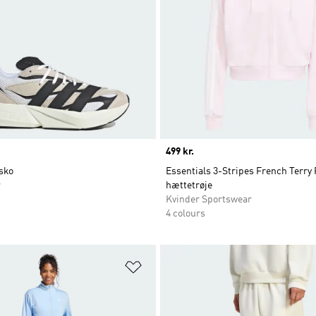
Price
499 kr.
sko
Essentials 3-Stripes French Terry 
r
hættetrøje
Kvinder Sportswear
4 colours
ste
Føj til ønskeliste