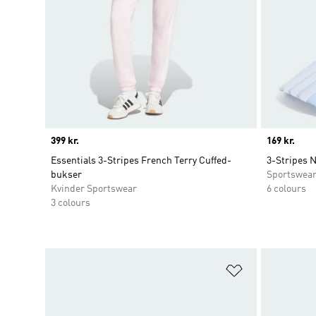
Price
399 kr.
Price
169 kr.
Essentials 3-Stripes French Terry Cuffed-
3-Stripes 
bukser
Sportswea
Kvinder Sportswear
6 colours
3 colours
Føj til ønskeli