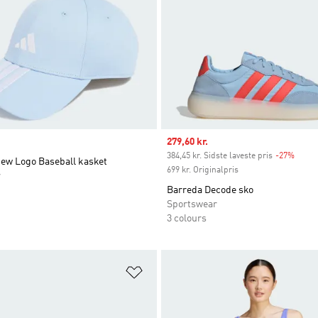
Sale price
279,60 kr.
384,45 kr. Sidste laveste pris
-27%
Disco
New Logo Baseball kasket
699 kr. Originalpris
r
Barreda Decode sko
Sportswear
3 colours
ste
Føj til ønskeliste