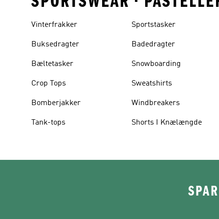
SPORTSWEAR • PASTELLE
Vinterfrakker
Sportstasker
Buksedragter
Badedragter
Bæltetasker
Snowboarding
Crop Tops
Sweatshirts
Bomberjakker
Windbreakers
Tank-tops
Shorts I Knælængde
SPAR