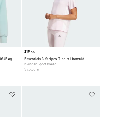
Price
219 kr.
RØJE og
Essentials 3-Stripes-T-shirt i bomuld
Kvinder Sportswear
5 colours
Føj til ønskeliste
Føj til ønsk