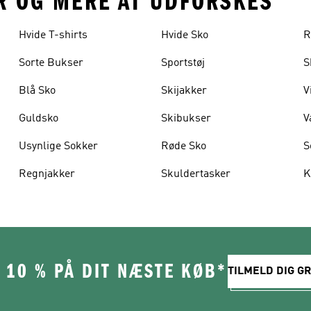
R OG MERE AT UDFORSKES
Hvide T-shirts
Hvide Sko
R
Sorte Bukser
Sportstøj
S
Blå Sko
Skijakker
V
Guldsko
Skibukser
V
Usynlige Sokker
Røde Sko
S
Regnjakker
Skuldertasker
K
 10 % PÅ DIT NÆSTE KØB*
TILMELD DIG GR