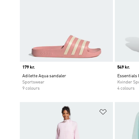
Price
179 kr.
Price
549 kr.
Adilette Aqua sandaler
Essentials
Sportswear
Kvinder Sp
9 colours
4 colours
Føj til ønskeli