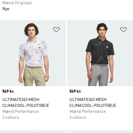
Mænd Originals
Nye
Føj til ønskeliste
Fø
Price
549 kr.
Price
549 kr.
ULTIMATE365 MESH
ULTIMATE365 MESH
CLIMACOOL-POLOTRØJE
CLIMACOOL-POLOTRØJE
Mænd Performance
Mænd Performance
2 colours
2 colours