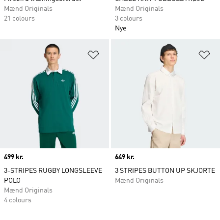
Mænd Originals
Mænd Originals
21 colours
3 colours
Nye
Føj til ønskeliste
Fø
Price
499 kr.
Price
649 kr.
3-STRIPES RUGBY LONGSLEEVE
3 STRIPES BUTTON UP SKJORTE
POLO
Mænd Originals
Mænd Originals
4 colours