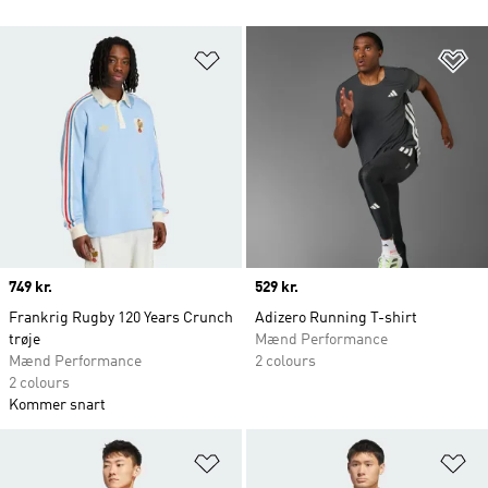
Føj til ønskeliste
Fø
Price
749 kr.
Price
529 kr.
Frankrig Rugby 120 Years Crunch
Adizero Running T-shirt
trøje
Mænd Performance
Mænd Performance
2 colours
2 colours
Kommer snart
Føj til ønskeliste
Fø