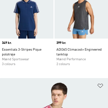
Price
349 kr.
Price
399 kr.
Essentials 3-Stripes Pique
ADI365 Climacool+ Engineered
polotrøje
tanktop
Mænd Sportswear
Mænd Performance
3 colours
2 colours
Fø