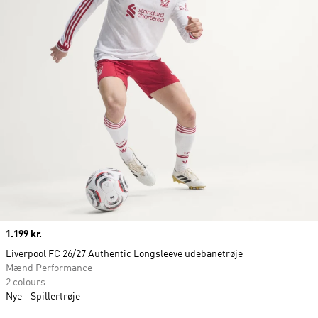
Price
1.199 kr.
Liverpool FC 26/27 Authentic Longsleeve udebanetrøje
Mænd Performance
2 colours
Nye
Spillertrøje