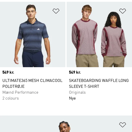
Føj til ønskeliste
Fø
Price
549 kr.
Price
549 kr.
ULTIMATE365 MESH CLIMACOOL
SKATEBOARDING WAFFLE LONG
POLOTRØJE
SLEEVE T-SHIRT
Mænd Performance
Originals
2 colours
Nye
Fø