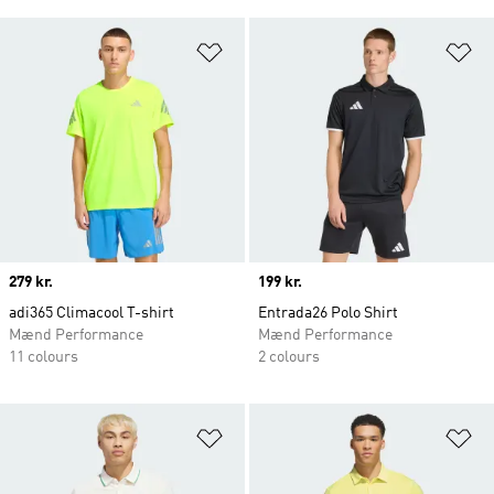
Føj til ønskeliste
Fø
Price
279 kr.
Price
199 kr.
adi365 Climacool T-shirt
Entrada26 Polo Shirt
Mænd Performance
Mænd Performance
11 colours
2 colours
Føj til ønskeliste
Fø