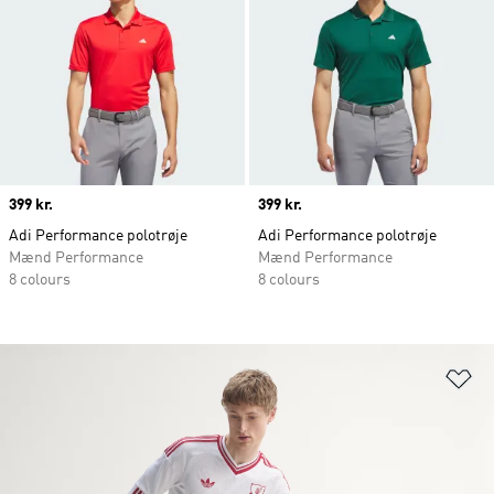
Price
399 kr.
Price
399 kr.
Adi Performance polotrøje
Adi Performance polotrøje
Mænd Performance
Mænd Performance
8 colours
8 colours
Fø