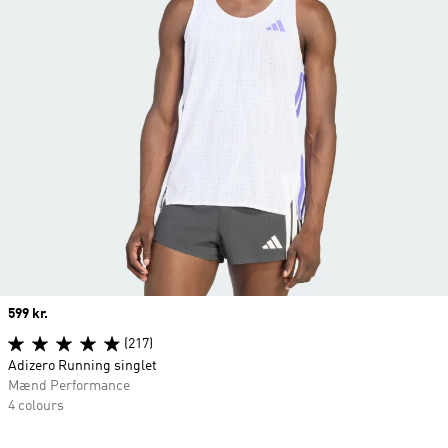
Price
599 kr.
(217)
Adizero Running singlet
Mænd Performance
4 colours