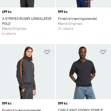
Price
499 kr.
Price
599 kr.
3-STRIPES RUGBY LONGSLEEVE
Firebird træningsoverdel
POLO
Mænd Originals
Mænd Originals
21 colours
4 colours
Føj til ønskeliste
Fø
Price
599 kr.
Price
599 kr.
Firebird træningsoverdel
CABLE KNIT FODBOLDTRØJE