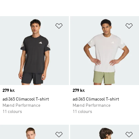
Føj til ønskeliste
Fø
Price
279 kr.
Price
279 kr.
adi365 Climacool T-shirt
adi365 Climacool T-shirt
Mænd Performance
Mænd Performance
11 colours
11 colours
Føj til ønskeliste
Fø