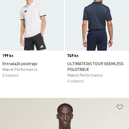
Price
199 kr.
Price
749 kr.
Entrada26 polotrøje
ULTIMATE365 TOUR SEAMLESS
Mænd Performance
POLOTRØJE
2 colours
Mænd Performance
4 colours
Fø