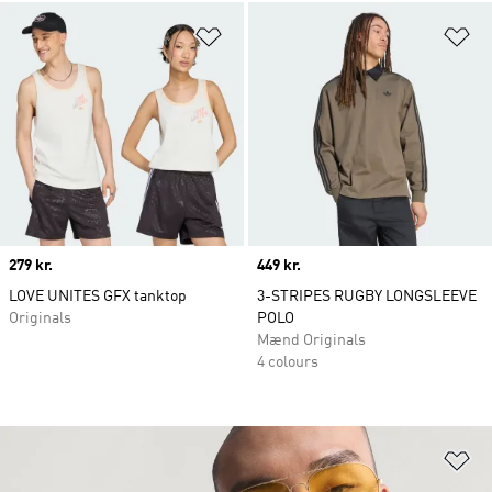
Føj til ønskeliste
Fø
Price
279 kr.
Price
449 kr.
LOVE UNITES GFX tanktop
3-STRIPES RUGBY LONGSLEEVE
Originals
POLO
Mænd Originals
4 colours
Fø