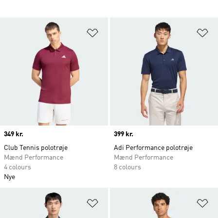
Føj til ønskeliste
Fø
Price
349 kr.
Price
399 kr.
Club Tennis polotrøje
Adi Performance polotrøje
Mænd Performance
Mænd Performance
4 colours
8 colours
Nye
Føj til ønskeliste
Fø