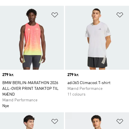
Føj til ønskeliste
Fø
Price
279 kr.
Price
279 kr.
BMW BERLIN-MARATHON 2026
adi365 Climacool T-shirt
ALL-OVER PRINT TANKTOP TIL
Mænd Performance
MÆND
11 colours
Mænd Performance
Nye
Føj til ønskeliste
Fø