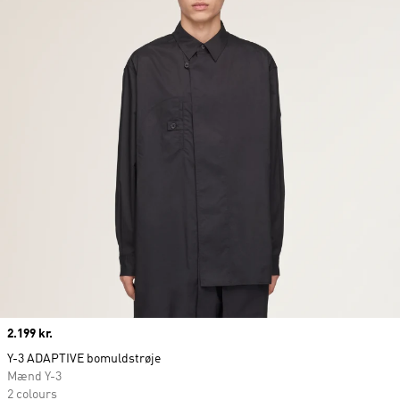
Price
2.199 kr.
Y-3 ADAPTIVE bomuldstrøje
Mænd Y-3
2 colours