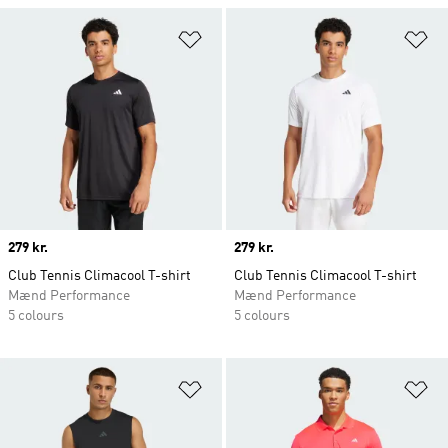
Føj til ønskeliste
Fø
Price
279 kr.
Price
279 kr.
Club Tennis Climacool T-shirt
Club Tennis Climacool T-shirt
Mænd Performance
Mænd Performance
5 colours
5 colours
Føj til ønskeliste
Fø