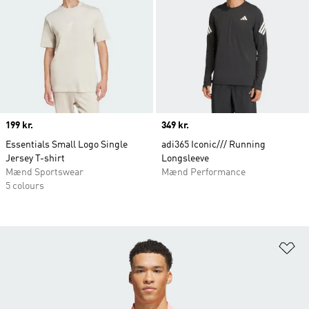
Price
199 kr.
Price
349 kr.
Essentials Small Logo Single
adi365 Iconic/// Running
Jersey T-shirt
Longsleeve
Mænd Sportswear
Mænd Performance
5 colours
Fø