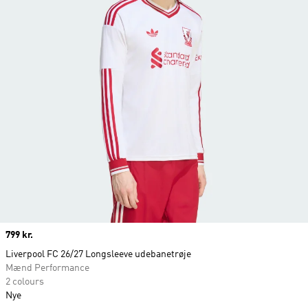
Price
799 kr.
Liverpool FC 26/27 Longsleeve udebanetrøje
Mænd Performance
2 colours
Nye