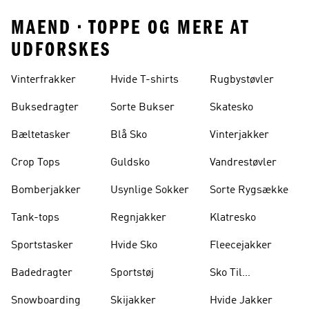
MAEND • TOPPE OG MERE AT
UDFORSKES
Vinterfrakker
Hvide T-shirts
Rugbystøvler
Buksedragter
Sorte Bukser
Skatesko
Bæltetasker
Blå Sko
Vinterjakker
Crop Tops
Guldsko
Vandrestøvler
Bomberjakker
Usynlige Sokker
Sorte Rygsække
Tank-tops
Regnjakker
Klatresko
Sportstasker
Hvide Sko
Fleecejakker
Badedragter
Sportstøj
Sko Til
Vægtløftning
Snowboarding
Skijakker
Hvide Jakker