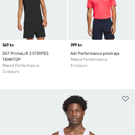
Price
349 kr.
Price
399 kr.
D4T PrimeLift 3 STRIPES
Adi Performance polotrøje
TANKTOP
Mænd Performance
Mænd Performance
8 colours
3 colours
Fø