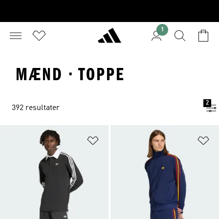
1
MÆND · TOPPE
2
392 resultater
Føj til ønskeliste
Fø