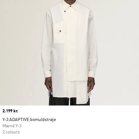
Price
2.199 kr.
Y-3 ADAPTIVE bomuldstrøje
Mænd Y-3
2 colours