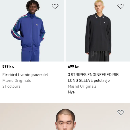
Føj til ønskeliste
Fø
Price
599 kr.
Price
499 kr.
Firebird træningsoverdel
3 STRIPES ENGINEERED RIB
Mænd Originals
LONG SLEEVE polotrøje
21 colours
Mænd Originals
Nye
Fø