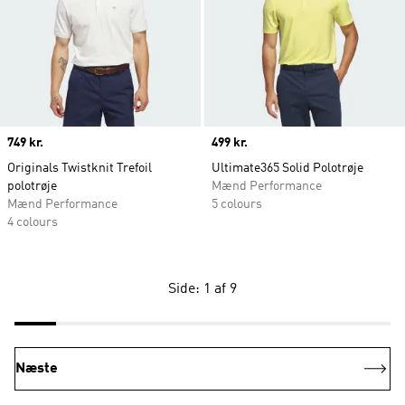
Price
749 kr.
Price
499 kr.
Originals Twistknit Trefoil
Ultimate365 Solid Polotrøje
polotrøje
Mænd Performance
Mænd Performance
5 colours
4 colours
Side: 1 af 9
Næste