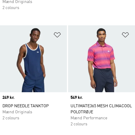
Mænd Originals
2 colours
Føj til ønskeliste
Fø
Price
249 kr.
Price
549 kr.
DROP NEEDLE TANKTOP
ULTIMATE365 MESH CLIMACOOL
Mænd Originals
POLOTRØJE
2 colours
Mænd Performance
2 colours