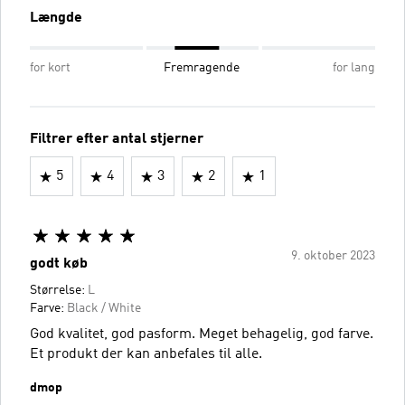
Længde
for kort
Fremragende
for lang
Filtrer efter antal stjerner
5
4
3
2
1
9. oktober 2023
godt køb
Størrelse:
L
Farve:
Black / White
God kvalitet, god pasform. Meget behagelig, god farve.
Et produkt der kan anbefales til alle.
dmop