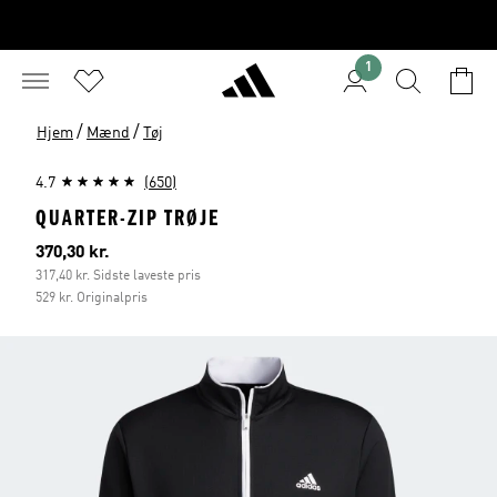
1
/
/
Hjem
Mænd
Tøj
4.7
(650)
QUARTER-ZIP TRØJE
Nuværende pris
370,30 kr.
317,40 kr. Sidste laveste pris
529 kr. Originalpris