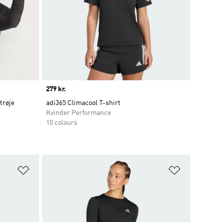
Price
279 kr.
trøje
adi365 Climacool T-shirt
Kvinder Performance
10 colours
Føj til ønskeliste
Føj til ønsk