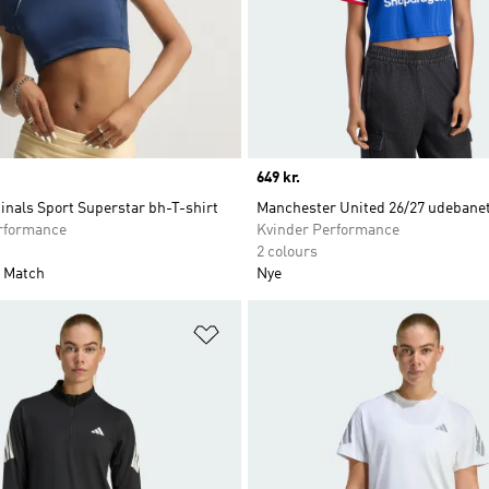
Price
649 kr.
inals Sport Superstar bh-T-shirt
Manchester United 26/27 udebanetr
rformance
Kvinder Performance
2 colours
 Match
Nye
ste
Føj til ønskeliste