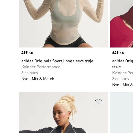
Price
499 kr.
Price
649 kr.
adidas Originals Sport Longsleeve trøje
adidas Orig
Kvinder Performance
trøje
3 colours
Kvinder Pe
Nye
Mix & Match
3 colours
Nye
Mix &
Føj til ønskeli