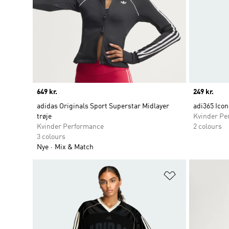
Price
649 kr.
Price
249 kr.
adidas Originals Sport Superstar Midlayer
adi365 Icon
trøje
Kvinder Pe
Kvinder Performance
2 colours
3 colours
Nye
Mix & Match
Føj til ønskeli