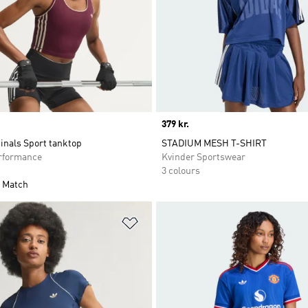
Price
379 kr.
inals Sport tanktop
STADIUM MESH T-SHIRT
rformance
Kvinder Sportswear
3 colours
 Match
ste
Føj til ønskeliste