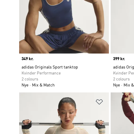
Price
349 kr.
Price
399 kr.
adidas Originals Sport tanktop
adidas Ori
Kvinder Performance
Kvinder Pe
2 colours
2 colours
Nye
Mix & Match
Nye
Mix &
Føj til ønskeli