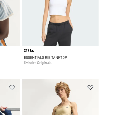
Price
219 kr.
ESSENTIALS RIB TANKTOP
Kvinder Originals
Føj til ønskeliste
Føj til ønsk