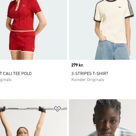
Price
279 kr.
T CALI TEE POLO
3-STRIPES T-SHIRT
ginals
Kvinder Originals
ste
Føj til ønskeliste