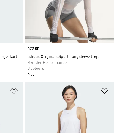
Price
499 kr.
øje (kort)
adidas Originals Sport Longsleeve trøje
Kvinder Performance
3 colours
Nye
Føj til ønskeliste
Føj til ønsk