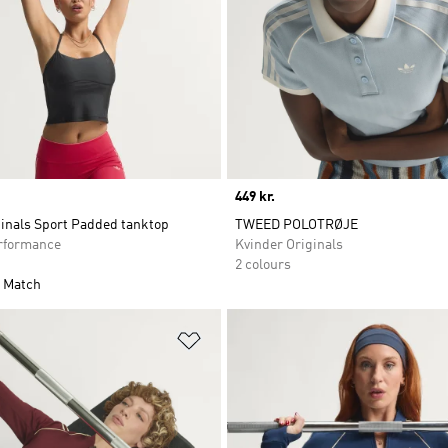
Price
449 kr.
ginals Sport Padded tanktop
TWEED POLOTRØJE
rformance
Kvinder Originals
2 colours
 Match
ste
Føj til ønskeliste