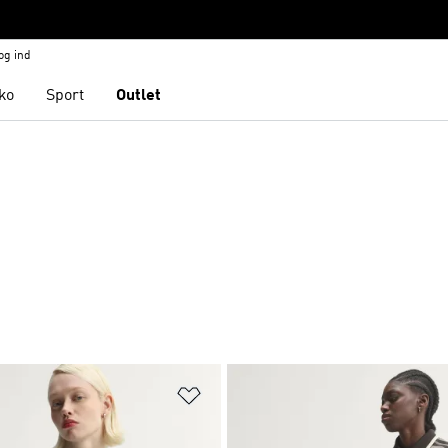
og ind
ko
Sport
Outlet
ste
Føj til ønskeliste