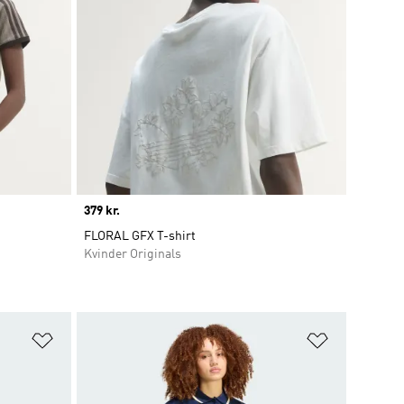
Price
379 kr.
FLORAL GFX T-shirt
Kvinder Originals
Føj til ønskeliste
Føj til ønsk