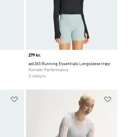
Price
279 kr.
adi365 Running Essentials Longsleeve trøje
Kvinder Performance
3 colours
Føj til ønskeliste
Føj til ønsk