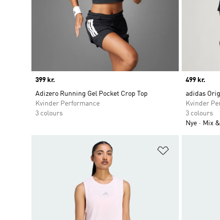
Price
399 kr.
Price
499 kr.
Adizero Running Gel Pocket Crop Top
adidas Orig
Kvinder Performance
Kvinder Pe
3 colours
3 colours
Nye
Mix &
Føj til ønskeli