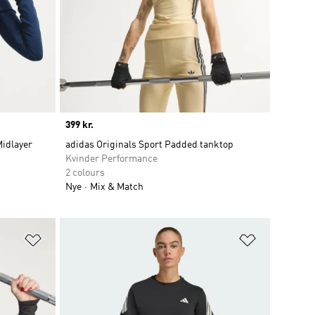
Price
399 kr.
Midlayer
adidas Originals Sport Padded tanktop
Kvinder Performance
2 colours
Nye
Mix & Match
Føj til ønskeliste
Føj til ønsk