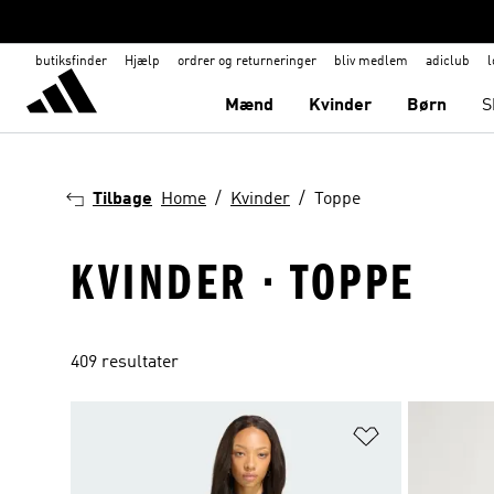
butiksfinder
Hjælp
ordrer og returneringer
bliv medlem
adiclub
l
Mænd
Kvinder
Børn
S
Tilbage
Home
Kvinder
Toppe
KVINDER · TOPPE
409 resultater
Føj til ønskeli