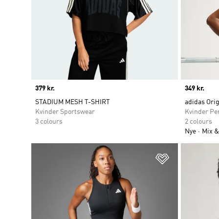
Price
379 kr.
Price
349 kr.
STADIUM MESH T-SHIRT
adidas Orig
Kvinder Sportswear
Kvinder Pe
3 colours
2 colours
Nye
Mix &
Føj til ønskeli