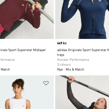
Price
649 kr.
inals Sport Superstar Midlayer
adidas Originals Sport Superstar 
trøje
rformance
Kvinder Performance
3 colours
 Match
Nye
Mix & Match
ste
Føj til ønskeliste