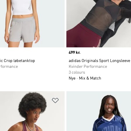
Price
499 kr.
ic Crop løbetanktop
adidas Originals Sport Longsleeve 
rformance
Kvinder Performance
3 colours
Nye
Mix & Match
ste
Føj til ønskeliste