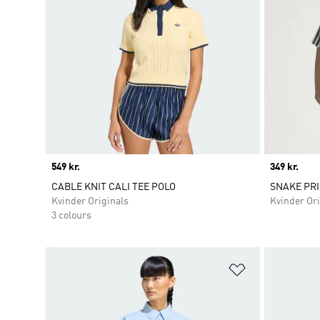
Price
549 kr.
Price
349 kr.
CABLE KNIT CALI TEE POLO
SNAKE PRI
Kvinder Originals
Kvinder Ori
3 colours
Føj til ønskeli