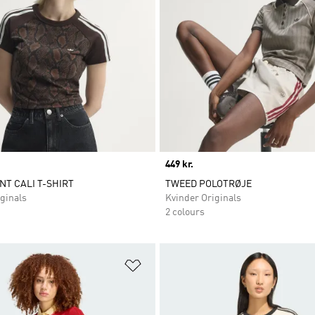
Price
449 kr.
NT CALI T-SHIRT
TWEED POLOTRØJE
ginals
Kvinder Originals
2 colours
ste
Føj til ønskeliste