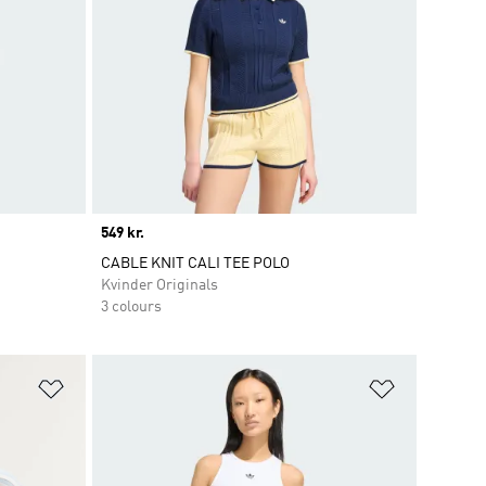
Price
549 kr.
CABLE KNIT CALI TEE POLO
Kvinder Originals
3 colours
Føj til ønskeliste
Føj til ønsk