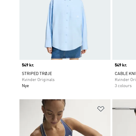
Price
549 kr.
Price
549 kr.
STRIPED TRØJE
CABLE KNI
Kvinder Originals
Kvinder Ori
Nye
3 colours
Føj til ønskeli