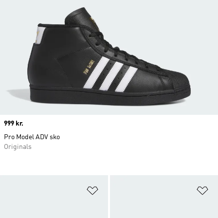
Price
999 kr.
Pro Model ADV sko
Originals
Føj til ønskeliste
Fø