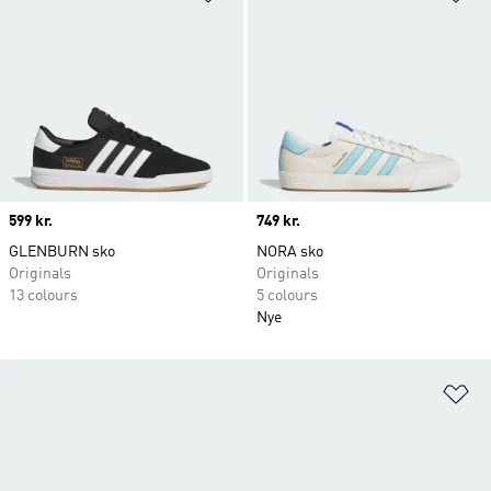
Price
599 kr.
Price
749 kr.
GLENBURN sko
NORA sko
Originals
Originals
13 colours
5 colours
Nye
Fø