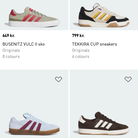
Price
649 kr.
Price
799 kr.
BUSENITZ VULC II sko
TEKKIRA CUP sneakers
Originals
Originals
8 colours
6 colours
Føj til ønskeliste
Fø