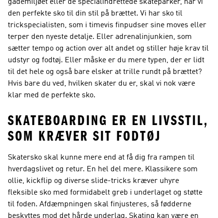
gademiljøet eller de specialindrettede skateparker, har vi
den perfekte sko til din stil på brættet. Vi har sko til
trickspecialisten, som i timevis finpudser sine moves eller
terper den nyeste detalje. Eller adrenalinjunkien, som
sætter tempo og action over alt andet og stiller høje krav til
udstyr og fodtøj. Eller måske er du mere typen, der er lidt
til det hele og også bare elsker at trille rundt på brættet?
Hvis bare du ved, hvilken skater du er, skal vi nok være
klar med de perfekte sko.
SKATEBOARDING ER EN LIVSSTIL,
SOM KRÆVER SIT FODTØJ
Skatersko skal kunne mere end at få dig fra rampen til
hverdagslivet og retur. En hel del mere. Klassikere som
ollie, kickflip og diverse slide-tricks kræver uhyre
fleksible sko med formidabelt greb i underlaget og støtte
til foden. Afdæmpningen skal finjusteres, så fødderne
beskyttes mod det hårde underlag. Skating kan være en