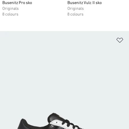
Busenitz Pro sko
Busenitz Vulc II sko
Originals
Originals
8 colours
8 colours
Fø