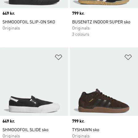
Price
649 kr.
Price
799 kr.
SHMOOOFOIL SLIP-ON SKO
BUSENITZ INDOOR SUPER sko
Originals
Originals
3 colours
Føj til ønskeliste
Fø
Price
649 kr.
Price
799 kr.
SHMOOOFOIL SLIDE sko
TYSHAWN sko
Originals
Originals