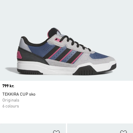
Price
799 kr.
TEKKIRA CUP sko
Originals
6 colours
Føj til ønskeliste
Fø