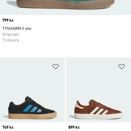
Price
799 kr.
TYSHAWN II sko
Originals
7 colours
Føj til ønskeliste
Fø
Price
749 kr.
Price
899 kr.