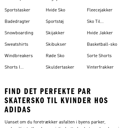
Sportstasker
Hvide Sko
Fleecejakker
Badedragter
Sportstøj
Sko Til
Vægtløftning
Snowboarding
Skijakker
Hvide Jakker
Sweatshirts
Skibukser
Basketball-sko
Windbreakers
Røde Sko
Sorte Shorts
Shorts I
Skuldertasker
Vinterfrakker
Knælængde
FIND DET PERFEKTE PAR
SKATERSKO TIL KVINDER HOS
ADIDAS
Uanset om du foretrækker asfalten i byens parker,