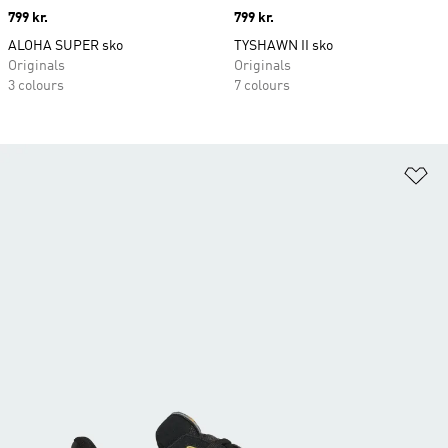
Price
799 kr.
Price
799 kr.
ALOHA SUPER sko
TYSHAWN II sko
Originals
Originals
3 colours
7 colours
Fø