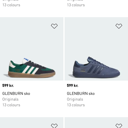
13 colours
13 colours
Føj til ønskeliste
Fø
Price
599 kr.
Price
599 kr.
GLENBURN sko
GLENBURN sko
Originals
Originals
13 colours
13 colours
Føj til ønskeliste
Fø