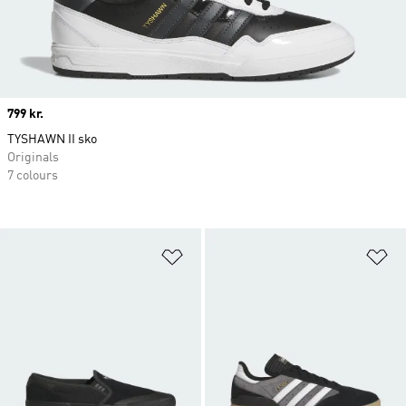
Price
799 kr.
TYSHAWN II sko
Originals
7 colours
Føj til ønskeliste
Fø