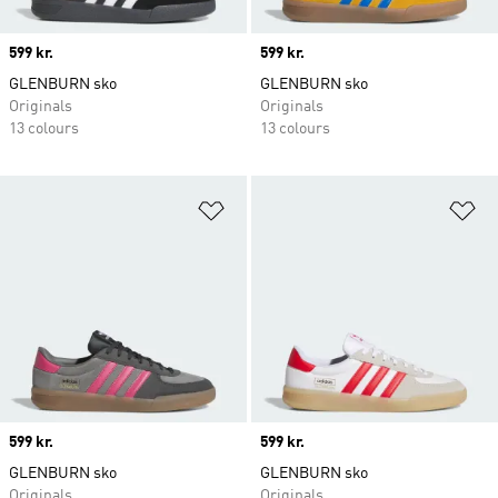
Price
599 kr.
Price
599 kr.
GLENBURN sko
GLENBURN sko
Originals
Originals
13 colours
13 colours
Føj til ønskeliste
Fø
Price
599 kr.
Price
599 kr.
GLENBURN sko
GLENBURN sko
Originals
Originals