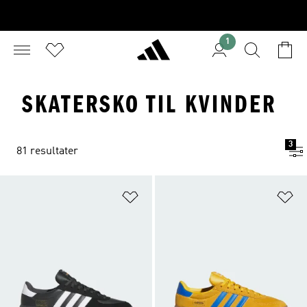
1
SKATERSKO TIL KVINDER
3
81 resultater
Føj til ønskeliste
Fø