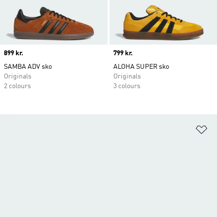
Price
899 kr.
Price
799 kr.
SAMBA ADV sko
ALOHA SUPER sko
Originals
Originals
2 colours
3 colours
Fø