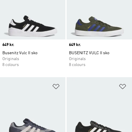
Price
649 kr.
Price
649 kr.
Busenitz Vulc II sko
BUSENITZ VULC II sko
Originals
Originals
8 colours
8 colours
Føj til ønskeliste
Fø