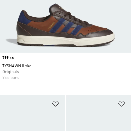
Price
799 kr.
TYSHAWN II sko
Originals
7 colours
Føj til ønskeliste
Fø