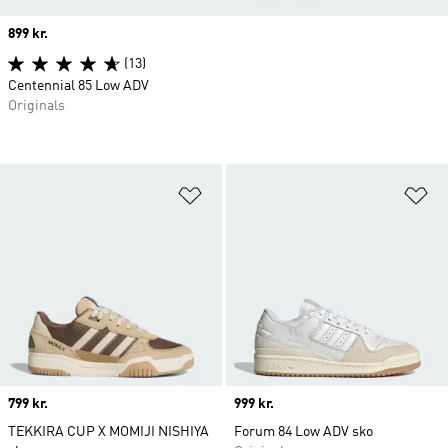
Price
899 kr.
(13)
Centennial 85 Low ADV
Originals
Føj til ønskeliste
Fø
Price
799 kr.
Price
999 kr.
TEKKIRA CUP X MOMIJI NISHIYA
Forum 84 Low ADV sko