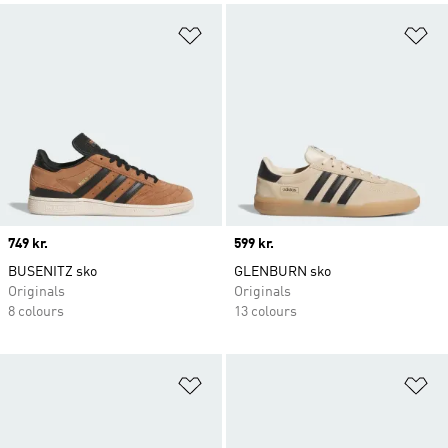
Føj til ønskeliste
Fø
Price
749 kr.
Price
599 kr.
BUSENITZ sko
GLENBURN sko
Originals
Originals
8 colours
13 colours
Føj til ønskeliste
Fø