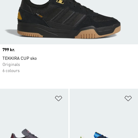
Price
799 kr.
TEKKIRA CUP sko
Originals
6 colours
Føj til ønskeliste
Fø