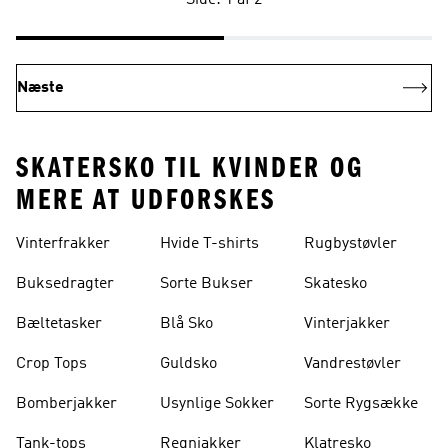
Side: 1 af 2
Næste
SKATERSKO TIL KVINDER OG
MERE AT UDFORSKES
Vinterfrakker
Hvide T-shirts
Rugbystøvler
Buksedragter
Sorte Bukser
Skatesko
Bæltetasker
Blå Sko
Vinterjakker
Crop Tops
Guldsko
Vandrestøvler
Bomberjakker
Usynlige Sokker
Sorte Rygsække
Tank-tops
Regnjakker
Klatresko