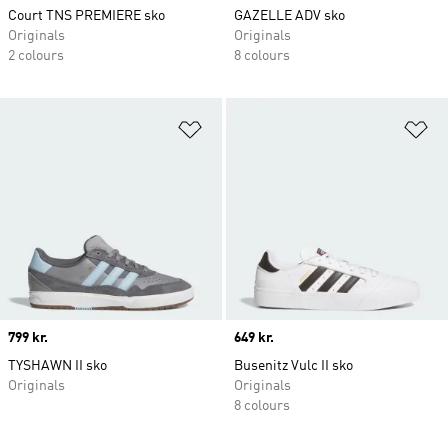
Court TNS PREMIERE sko
GAZELLE ADV sko
Originals
Originals
2 colours
8 colours
Føj til ønskeliste
Fø
Price
799 kr.
Price
649 kr.
TYSHAWN II sko
Busenitz Vulc II sko
Originals
Originals
8 colours