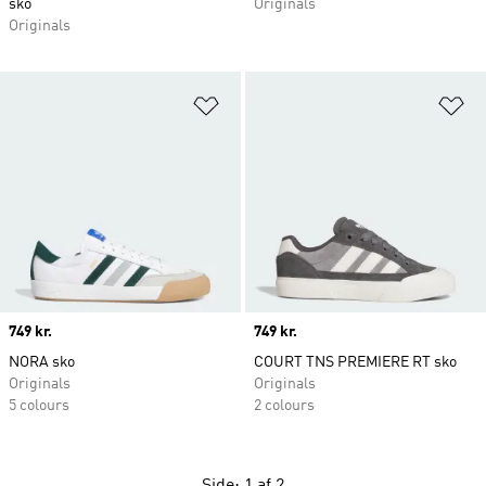
sko
Originals
Originals
Føj til ønskeliste
Fø
Price
749 kr.
Price
749 kr.
NORA sko
COURT TNS PREMIERE RT sko
Originals
Originals
5 colours
2 colours