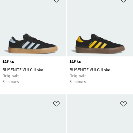
Price
649 kr.
Price
649 kr.
BUSENITZ VULC II sko
BUSENITZ VULC II sko
Originals
Originals
8 colours
8 colours
Føj til ønskeliste
Fø