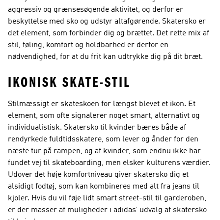
aggressiv og grænsesøgende aktivitet, og derfor er
beskyttelse med sko og udstyr altafgørende. Skatersko er
det element, som forbinder dig og brættet. Det rette mix af
stil, føling, komfort og holdbarhed er derfor en
nødvendighed, for at du frit kan udtrykke dig på dit bræt.
IKONISK SKATE-STIL
Stilmæssigt er skateskoen for længst blevet et ikon. Et
element, som ofte signalerer noget smart, alternativt og
individualistisk. Skatersko til kvinder bæres både af
rendyrkede fuldtidsskatere, som lever og ånder for den
næste tur på rampen, og af kvinder, som endnu ikke har
fundet vej til skateboarding, men elsker kulturens værdier.
Udover det høje komfortniveau giver skatersko dig et
alsidigt fodtøj, som kan kombineres med alt fra jeans til
kjoler. Hvis du vil føje lidt smart street-stil til garderoben,
er der masser af muligheder i adidas’ udvalg af skatersko