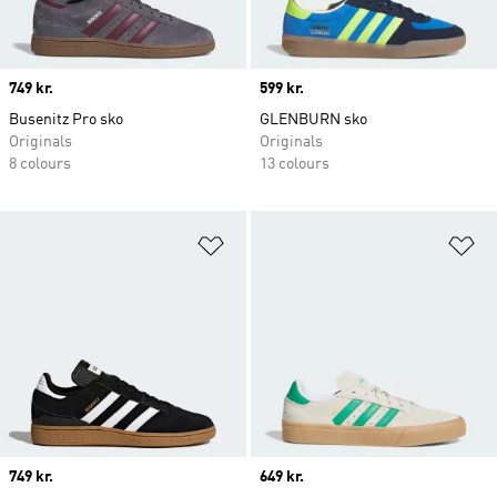
Price
749 kr.
Price
599 kr.
Busenitz Pro sko
GLENBURN sko
Originals
Originals
8 colours
13 colours
Føj til ønskeliste
Fø
Price
749 kr.
Price
649 kr.