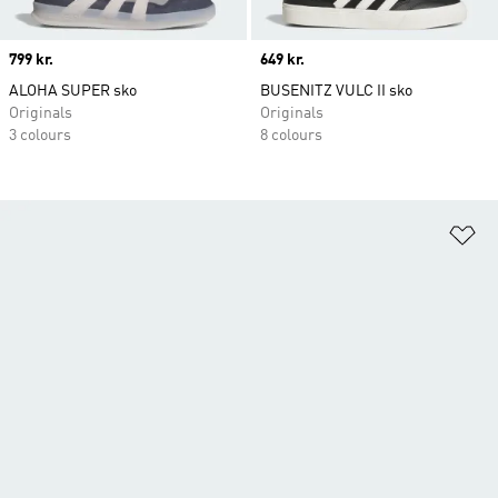
Price
799 kr.
Price
649 kr.
ALOHA SUPER sko
BUSENITZ VULC II sko
Originals
Originals
3 colours
8 colours
Fø