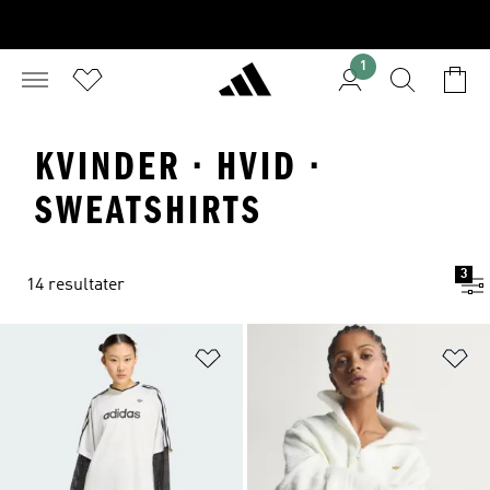
1
KVINDER · HVID ·
SWEATSHIRTS
3
14 resultater
Føj til ønskeliste
Fø