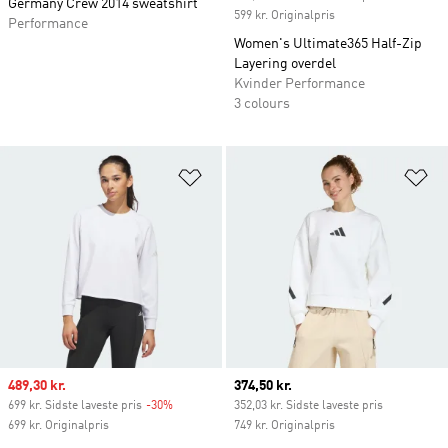
Germany Crew 2014 sweatshirt
599 kr. Originalpris
Performance
Women's Ultimate365 Half-Zip
Layering overdel
Kvinder Performance
3 colours
Føj til ønskeliste
Fø
Sale price
489,30 kr.
Current price
374,50 kr.
699 kr. Sidste laveste pris
-30%
Discount
352,03 kr. Sidste laveste pris
699 kr. Originalpris
749 kr. Originalpris