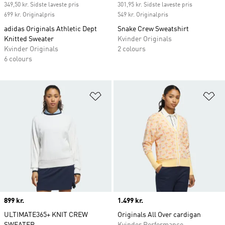
349,50 kr. Sidste laveste pris
301,95 kr. Sidste laveste pris
699 kr. Originalpris
549 kr. Originalpris
adidas Originals Athletic Dept
Snake Crew Sweatshirt
Knitted Sweater
Kvinder Originals
Kvinder Originals
2 colours
6 colours
Føj til ønskeliste
Fø
Price
899 kr.
Price
1.499 kr.
ULTIMATE365+ KNIT CREW
Originals All Over cardigan