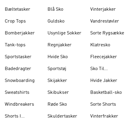
Bæltetasker
Blå Sko
Vinterjakker
Crop Tops
Guldsko
Vandrestøvler
Bomberjakker
Usynlige Sokker
Sorte Rygsække
Tank-tops
Regnjakker
Klatresko
Sportstasker
Hvide Sko
Fleecejakker
Badedragter
Sportstøj
Sko Til
Vægtløftning
Snowboarding
Skijakker
Hvide Jakker
Sweatshirts
Skibukser
Basketball-sko
Windbreakers
Røde Sko
Sorte Shorts
Shorts I
Skuldertasker
Vinterfrakker
Knælængde