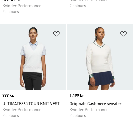
SWEATER
Kvinder Performance
Kvinder Performance
2 colours
2 colours
Føj til ønskeliste
Fø
Price
999 kr.
Price
1.199 kr.
ULTIMATE365 TOUR KNIT VEST
Originals Cashmere sweater
Kvinder Performance
Kvinder Performance
2 colours
2 colours