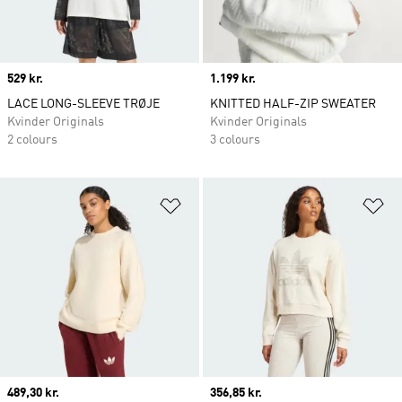
Price
529 kr.
Price
1.199 kr.
LACE LONG-SLEEVE TRØJE
KNITTED HALF-ZIP SWEATER
Kvinder Originals
Kvinder Originals
2 colours
3 colours
Føj til ønskeliste
Fø
Current price
489,30 kr.
Current price
356,85 kr.