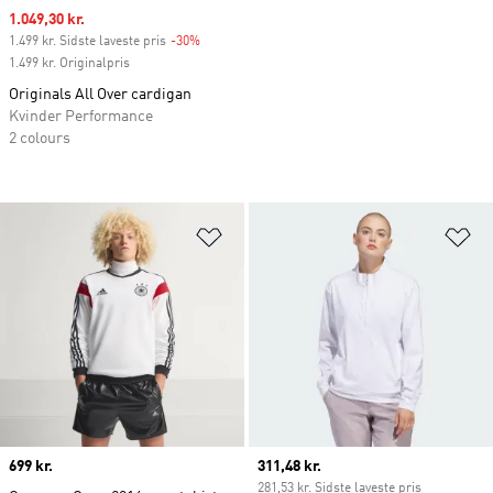
Sale price
1.049,30 kr.
1.499 kr. Sidste laveste pris
-30%
Discount
1.499 kr. Originalpris
Originals All Over cardigan
Kvinder Performance
2 colours
Føj til ønskeliste
Fø
Price
699 kr.
Current price
311,48 kr.
281,53 kr. Sidste laveste pris