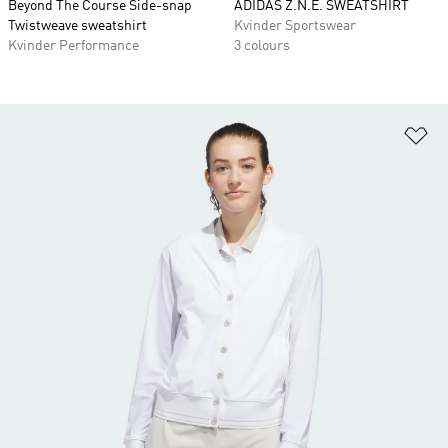
Beyond The Course Side-snap
ADIDAS Z.N.E. SWEATSHIRT
Twistweave sweatshirt
Kvinder Sportswear
Kvinder Performance
3 colours
Fø