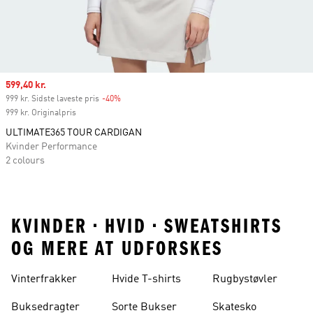
Sale price
599,40 kr.
999 kr. Sidste laveste pris
-40%
Discount
999 kr. Originalpris
ULTIMATE365 TOUR CARDIGAN
Kvinder Performance
2 colours
KVINDER • HVID • SWEATSHIRTS
OG MERE AT UDFORSKES
Vinterfrakker
Hvide T-shirts
Rugbystøvler
Buksedragter
Sorte Bukser
Skatesko