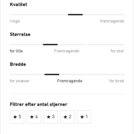
Kvalitet
ringe
fremragende
Størrelse
for lille
Fremragende
for stor
Bredde
for snæver
Fremragende
for bred
Filtrer efter antal stjerner
5
4
3
2
1