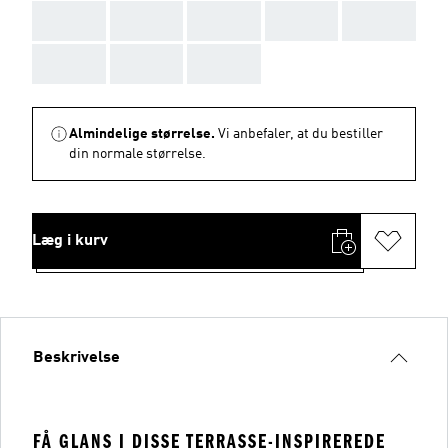
AAA
AAA
AAA
AAA
AAA
AAA
AAA
AAA
Almindelige størrelse.
Vi anbefaler, at du bestiller
din normale størrelse.
Læg i kurv
Beskrivelse
FÅ GLANS I DISSE TERRASSE-INSPIREREDE