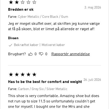
3. maj 2026
Bredden er ok
Farve:
Cyber Metallic / Core Black / Gum
Jeg er meget skuffet over, at skriften jeg kunne vælge
at få på skoen, blot er limet på allerede er røget af!
Divaen
Bekræftet køber
Motiveret køber
Brugbart?
0
0
Rapportér anmeldelse
26. juli 2026
Has to be the best for comfort and weight
Farve:
Carbon / Grey Six / Silver Metallic
This shoe is very comfortable. Amazing shoe but does
not run up to size 11.5 so unfortunately couldn't get
one for myself. I bought one for the Mrs and she