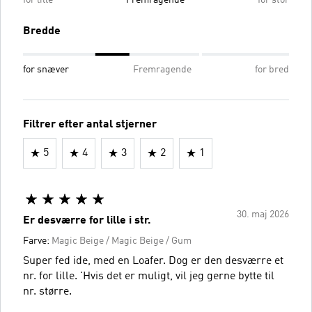
Bredde
for snæver
Fremragende
for bred
Filtrer efter antal stjerner
5
4
3
2
1
30. maj 2026
Er desværre for lille i str.
Farve:
Magic Beige / Magic Beige / Gum
Super fed ide, med en Loafer. Dog er den desværre et
nr. for lille. 'Hvis det er muligt, vil jeg gerne bytte til
nr. større.