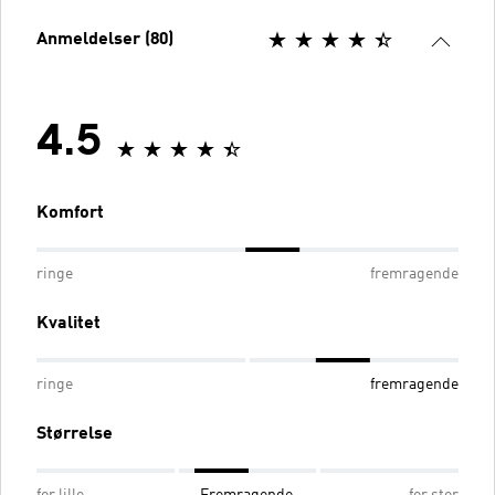
Anmeldelser (80)
4.5
Komfort
ringe
fremragende
Kvalitet
ringe
fremragende
Størrelse
for lille
Fremragende
for stor