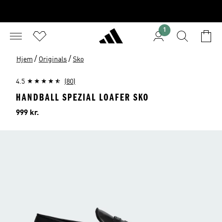
1
/
/
Hjem
Originals
Sko
4.5
(80)
HANDBALL SPEZIAL LOAFER SKO
Pris
999 kr.