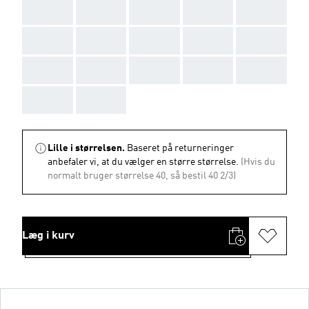
AAA
AAA
AAA
AAA
AAA
AAA
AAA
AAA
AAA
AAA
AAA
AAA
AAA
AAA
AAA
AAA
AAA
Lille i størrelsen.
Baseret på returneringer
anbefaler vi, at du vælger en større størrelse.
(Hvis du
normalt bruger størrelse 40, så bestil 40 2/3)
Læg i kurv