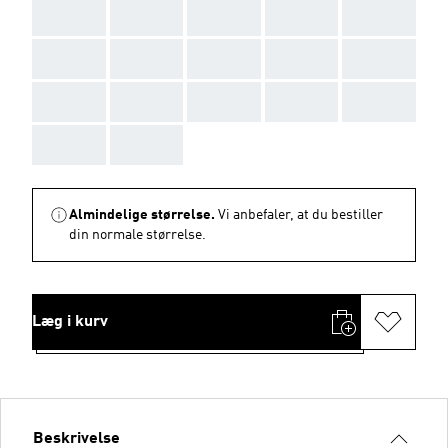
AAA
AAA
AAA
AAA
AAA
AAA
AAA
AAA
AAA
AAA
AAA
AAA
AAA
AAA
AAA
AAA
AAA
Almindelige størrelse.
Vi anbefaler, at du bestiller
din normale størrelse.
Læg i kurv
Beskrivelse