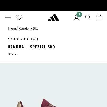
1
/
/
Hjem
Kvinder
Sko
4.9
(376)
HANDBALL SPEZIAL SKO
Pris
899 kr.