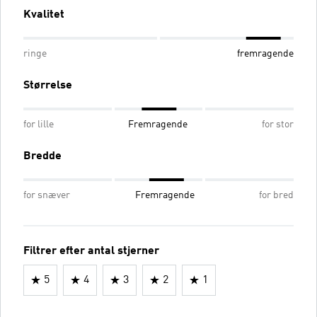
Kvalitet
ringe
fremragende
Størrelse
for lille
Fremragende
for stor
Bredde
for snæver
Fremragende
for bred
Filtrer efter antal stjerner
5
4
3
2
1