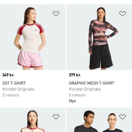
Føj til ønskeliste
Fø
Price
349 kr.
Price
379 kr.
SST T-SHIRT
GRAPHIC MESH T-SHIRT
Kvinder Originals
Kvinder Originals
2 colours
2 colours
Nye
Føj til ønskeliste
Fø