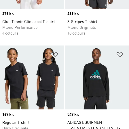
Price
279 kr.
Price
269 kr.
Club Tennis Climacool T-shirt
3-Stripes T-shirt
Mænd Performance
Mænd Originals
4 colours
18 colours
Føj til ønskeliste
Fø
Price
169 kr.
Price
549 kr.
Regular T-shirt
ADIDAS EQUIPMENT
Børn Originals
ESSENTIALS LONG SLEEVE T-