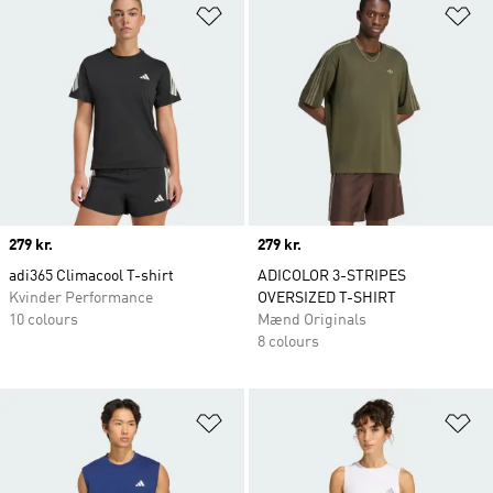
Føj til ønskeliste
Fø
Price
279 kr.
Price
279 kr.
adi365 Climacool T-shirt
ADICOLOR 3-STRIPES
Kvinder Performance
OVERSIZED T-SHIRT
10 colours
Mænd Originals
8 colours
Føj til ønskeliste
Fø