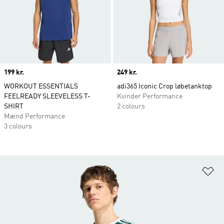
Price
199 kr.
Price
249 kr.
WORKOUT ESSENTIALS
adi365 Iconic Crop løbetanktop
FEELREADY SLEEVELESS T-
Kvinder Performance
SHIRT
2 colours
Mænd Performance
3 colours
Fø