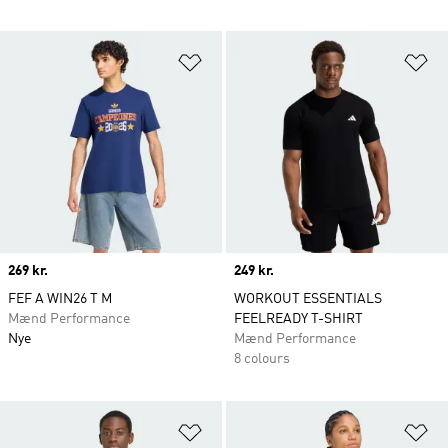
Føj til ønskeliste
Fø
Price
269 kr.
Price
249 kr.
FEF A WIN26 T M
WORKOUT ESSENTIALS
Mænd Performance
FEELREADY T-SHIRT
Nye
Mænd Performance
8 colours
Føj til ønskeliste
Fø