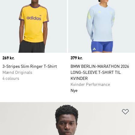
Price
269 kr.
Price
379 kr.
3-Stripes Slim Ringer T-Shirt
BMW BERLIN-MARATHON 2026
Mænd Originals
LONG-SLEEVE T-SHIRT TIL
4 colours
KVINDER
Kvinder Performance
Nye
Fø