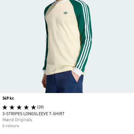
Price
349 kr.
(39)
3-STRIPES LONGSLEEVE T-SHIRT
Mænd Originals
6 colours