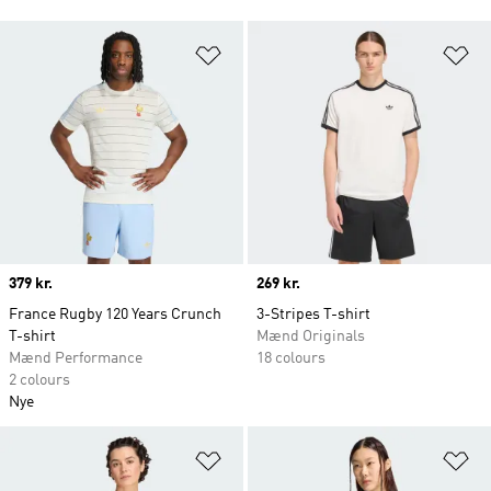
Føj til ønskeliste
Fø
Price
379 kr.
Price
269 kr.
France Rugby 120 Years Crunch
3-Stripes T-shirt
T-shirt
Mænd Originals
Mænd Performance
18 colours
2 colours
Nye
Føj til ønskeliste
Fø