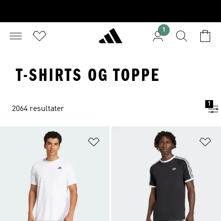
1
T-SHIRTS OG TOPPE
1
2064 resultater
Føj til ønskeliste
Fø