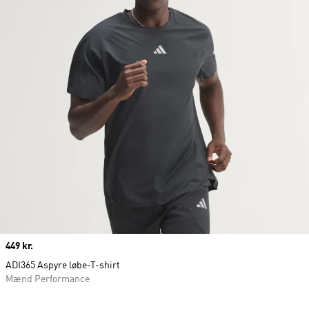
Price
449 kr.
ADI365 Aspyre løbe-T-shirt
Mænd Performance