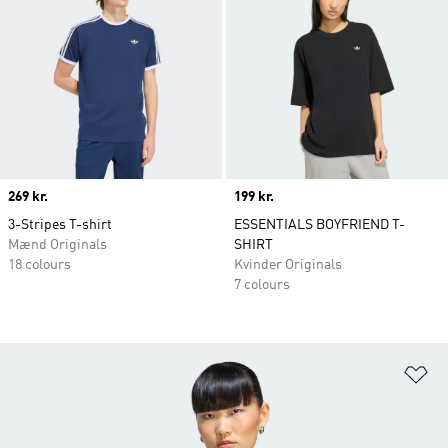
Price
269 kr.
Price
199 kr.
3-Stripes T-shirt
ESSENTIALS BOYFRIEND T-
Mænd Originals
SHIRT
18 colours
Kvinder Originals
7 colours
Fø