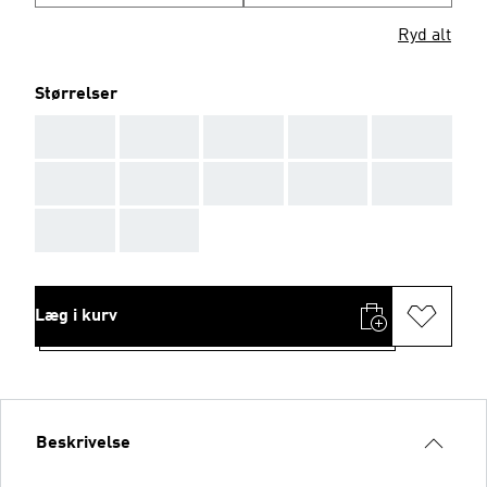
Ryd alt
Størrelser
AAA
AAA
AAA
AAA
AAA
AAA
AAA
AAA
AAA
AAA
AAA
AAA
Læg i kurv
Beskrivelse