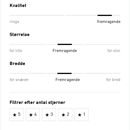
Kvalitet
ringe
fremragende
Størrelse
for lille
Fremragende
for stor
Bredde
for snæver
Fremragende
for bred
Filtrer efter antal stjerner
5
4
3
2
1