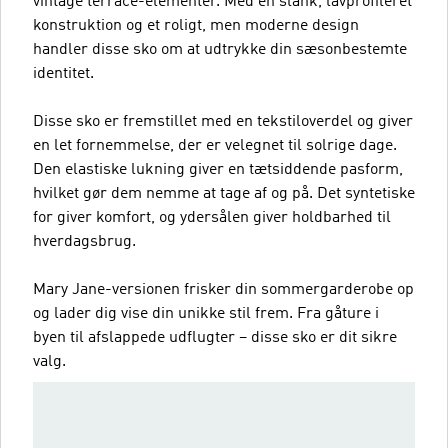
vintage terrace-elementer. Med en slank, lavprofileret
konstruktion og et roligt, men moderne design
handler disse sko om at udtrykke din sæsonbestemte
identitet.
Disse sko er fremstillet med en tekstiloverdel og giver
en let fornemmelse, der er velegnet til solrige dage.
Den elastiske lukning giver en tætsiddende pasform,
hvilket gør dem nemme at tage af og på. Det syntetiske
for giver komfort, og ydersålen giver holdbarhed til
hverdagsbrug.
Mary Jane-versionen frisker din sommergarderobe op
og lader dig vise din unikke stil frem. Fra gåture i
byen til afslappede udflugter – disse sko er dit sikre
valg.