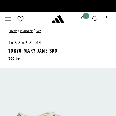
1
/
/
Hjem
Kvinder
Sko
4.6
(512)
TOKYO MARY JANE SKO
Pris
799 kr.