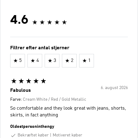
4.6
Filtrer efter antal stjerner
5
4
3
2
1
6. august 2026
Fabulous
Farve:
Cream White / Red / Gold Metallic
So comfortable and they look great with jeans, shorts,
skirts, in fact anything
Oldestpersoninthengy
Bekræftet køber
Motiveret køber