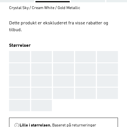
Crystal Sky / Cream White / Gold Metallic
Dette produkt er ekskluderet fra visse rabatter og
tilbud.
Størrelser
AAA
AAA
AAA
AAA
AAA
AAA
AAA
AAA
AAA
AAA
AAA
AAA
AAA
AAA
AAA
AAA
AAA
AAA
AAA
AAA
AAA
AAA
Lille i størrelsen.
Baseret på returneringer