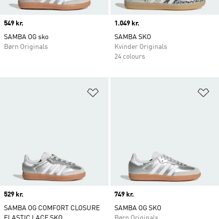
Price
549 kr.
Price
1.049 kr.
SAMBA OG sko
SAMBA SKO
Børn Originals
Kvinder Originals
24 colours
Føj til ønskeliste
Fø
Price
529 kr.
Price
749 kr.
SAMBA OG COMFORT CLOSURE
SAMBA OG SKO
ELASTIC LACE SKO
Børn Originals