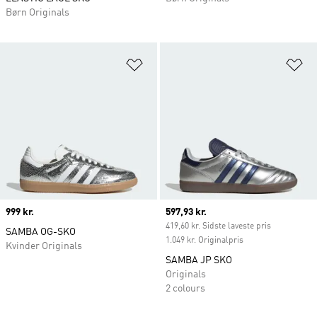
Børn Originals
Føj til ønskeliste
Fø
Price
999 kr.
Current price
597,93 kr.
419,60 kr. Sidste laveste pris
SAMBA OG-SKO
1.049 kr. Originalpris
Kvinder Originals
SAMBA JP SKO
Originals
2 colours