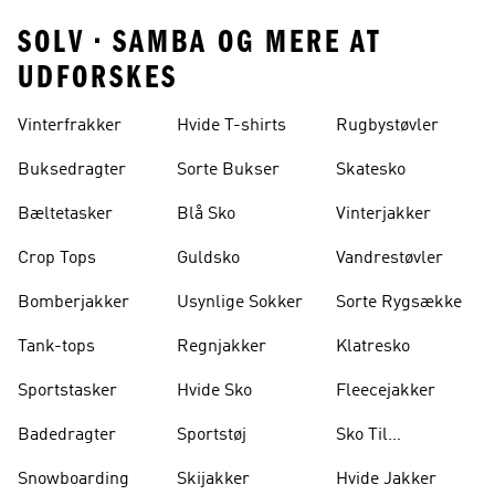
SOLV • SAMBA OG MERE AT
UDFORSKES
Vinterfrakker
Hvide T-shirts
Rugbystøvler
Buksedragter
Sorte Bukser
Skatesko
Bæltetasker
Blå Sko
Vinterjakker
Crop Tops
Guldsko
Vandrestøvler
Bomberjakker
Usynlige Sokker
Sorte Rygsække
Tank-tops
Regnjakker
Klatresko
Sportstasker
Hvide Sko
Fleecejakker
Badedragter
Sportstøj
Sko Til
Vægtløftning
Snowboarding
Skijakker
Hvide Jakker