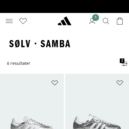
1
SØLV · SAMBA
2
6 resultater
Føj til ønskeliste
Fø