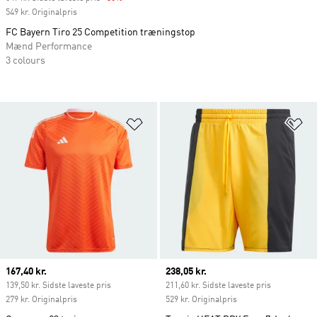
549 kr. Originalpris
FC Bayern Tiro 25 Competition træningstop
Mænd Performance
3 colours
Føj til ønskeliste
Fø
Current price
167,40 kr.
Current price
238,05 kr.
139,50 kr. Sidste laveste pris
211,60 kr. Sidste laveste pris
279 kr. Originalpris
529 kr. Originalpris