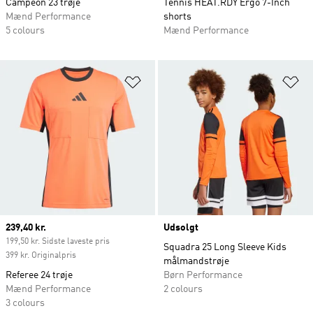
Campeon 23 trøje
Tennis HEAT.RDY Ergo 7-Inch
Mænd Performance
shorts
5 colours
Mænd Performance
Føj til ønskeliste
Fø
Current price
239,40 kr.
Udsolgt
199,50 kr. Sidste laveste pris
Squadra 25 Long Sleeve Kids
399 kr. Originalpris
målmandstrøje
Referee 24 trøje
Børn Performance
Mænd Performance
2 colours
3 colours