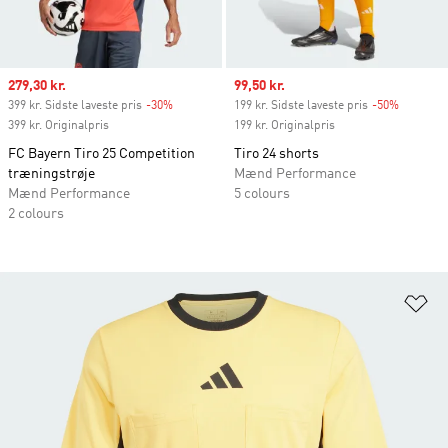
Sale price
279,30 kr.
Sale price
99,50 kr.
399 kr. Sidste laveste pris
-30%
Discount
199 kr. Sidste laveste pris
-50%
Discount
399 kr. Originalpris
199 kr. Originalpris
FC Bayern Tiro 25 Competition
Tiro 24 shorts
træningstrøje
Mænd Performance
Mænd Performance
5 colours
2 colours
Fø