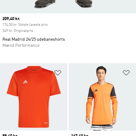
Current price
209,40 kr.
174,50 kr. Sidste laveste pris
349 kr. Originalpris
Real Madrid 24/25 udebaneshorts
Mænd Performance
Føj til ønskeliste
Fø