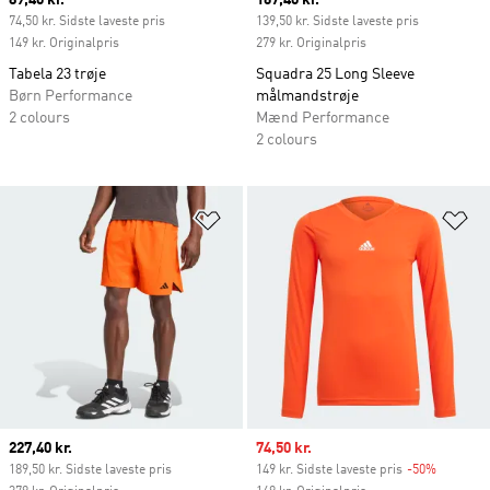
Current price
89,40 kr.
Current price
167,40 kr.
74,50 kr. Sidste laveste pris
139,50 kr. Sidste laveste pris
149 kr. Originalpris
279 kr. Originalpris
Tabela 23 trøje
Squadra 25 Long Sleeve
Børn Performance
målmandstrøje
2 colours
Mænd Performance
2 colours
Føj til ønskeliste
Fø
Current price
227,40 kr.
Sale price
74,50 kr.
189,50 kr. Sidste laveste pris
149 kr. Sidste laveste pris
-50%
Discount