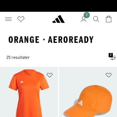
1
ORANGE · AEROREADY
2
25 resultater
Føj til ønskeliste
Fø