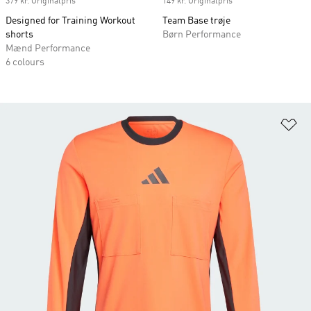
379 kr. Originalpris
149 kr. Originalpris
Designed for Training Workout
Team Base trøje
shorts
Børn Performance
Mænd Performance
6 colours
Fø