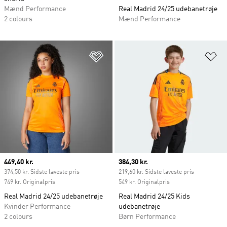
Mænd Performance
Real Madrid 24/25 udebanetrøje
2 colours
Mænd Performance
Føj til ønskeliste
Fø
Current price
449,40 kr.
Current price
384,30 kr.
374,50 kr. Sidste laveste pris
219,60 kr. Sidste laveste pris
749 kr. Originalpris
549 kr. Originalpris
Real Madrid 24/25 udebanetrøje
Real Madrid 24/25 Kids
Kvinder Performance
udebanetrøje
2 colours
Børn Performance