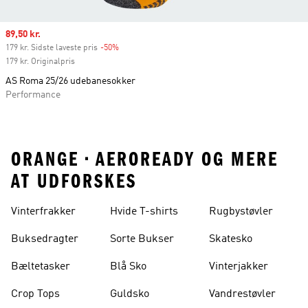
Sale price
89,50 kr.
179 kr. Sidste laveste pris
-50%
Discount
179 kr. Originalpris
AS Roma 25/26 udebanesokker
Performance
ORANGE • AEROREADY OG MERE
AT UDFORSKES
Vinterfrakker
Hvide T-shirts
Rugbystøvler
Buksedragter
Sorte Bukser
Skatesko
Bæltetasker
Blå Sko
Vinterjakker
Crop Tops
Guldsko
Vandrestøvler