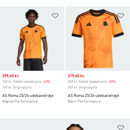
Føj til ønskeliste
Fø
Sale price
299,60 kr.
Sale price
219,60 kr.
749 kr. Sidste laveste pris
-60%
Discount
549 kr. Sidste laveste pris
-60%
Discount
749 kr. Originalpris
549 kr. Originalpris
AS Roma 25/26 udebanetrøje
AS Roma 25/26 udebanetrøje
Mænd Performance
Børn Performance
Fø