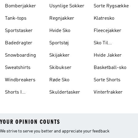
Bomberjakker
Usynlige Sokker
Sorte Rygsække
Tank-tops
Regnjakker
Klatresko
Sportstasker
Hvide Sko
Fleecejakker
Badedragter
Sportstøj
Sko Til
Vægtløftning
Snowboarding
Skijakker
Hvide Jakker
Sweatshirts
Skibukser
Basketball-sko
Windbreakers
Røde Sko
Sorte Shorts
Shorts I
Skuldertasker
Vinterfrakker
Knælængde
YOUR OPINION COUNTS
We strive to serve you better and appreciate your feedback