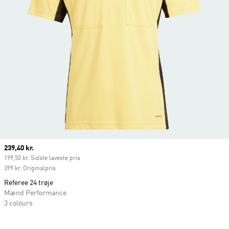
Current price
239,40 kr.
199,50 kr. Sidste laveste pris
399 kr. Originalpris
Referee 24 trøje
Mænd Performance
3 colours