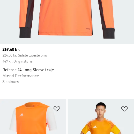
Current price
269,40 kr.
224,50 kr. Sidste laveste pris
449 kr. Originalpris
Referee 24 Long Sleeve trøje
Mænd Performance
3 colours
Føj til ønskeliste
Fø