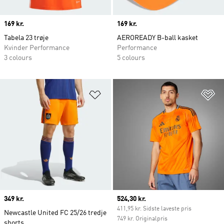
Price
169 kr.
Price
169 kr.
Tabela 23 trøje
AEROREADY B-ball kasket
Kvinder Performance
Performance
3 colours
5 colours
Føj til ønskeliste
Fø
Price
349 kr.
Current price
524,30 kr.
411,95 kr. Sidste laveste pris
Newcastle United FC 25/26 tredje
749 kr. Originalpris
shorts