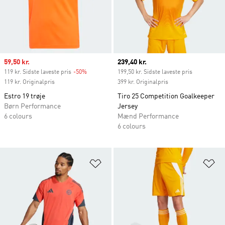
Sale price
59,50 kr.
Current price
239,40 kr.
119 kr. Sidste laveste pris
-50%
Discount
199,50 kr. Sidste laveste pris
119 kr. Originalpris
399 kr. Originalpris
Estro 19 trøje
Tiro 25 Competition Goalkeeper
Børn Performance
Jersey
6 colours
Mænd Performance
6 colours
Føj til ønskeliste
Fø