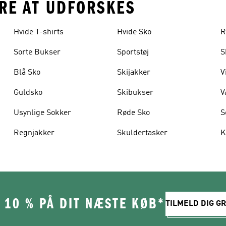
ERE AT UDFORSKES
Hvide T-shirts
Hvide Sko
R
Sorte Bukser
Sportstøj
S
Blå Sko
Skijakker
V
Guldsko
Skibukser
V
Usynlige Sokker
Røde Sko
S
Regnjakker
Skuldertasker
K
 10 % PÅ DIT NÆSTE KØB*
TILMELD DIG GR