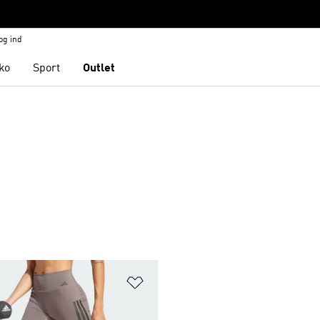
og ind
ko
Sport
Outlet
ste
Føj til ønskeliste