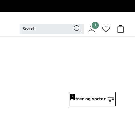
1
2
Filtrér og sortér