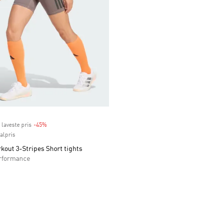
 laveste pris
-45%
Discount
nalpris
out 3-Stripes Short tights
rformance