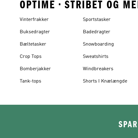
OPTIME • STRIBET OG M
Vinterfrakker
Sportstasker
Buksedragter
Badedragter
Bæltetasker
Snowboarding
Crop Tops
Sweatshirts
Bomberjakker
Windbreakers
Tank-tops
Shorts I Knælængde
SPAR