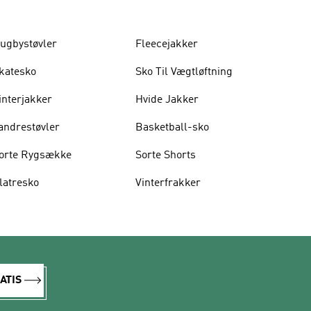
ugbystøvler
Fleecejakker
katesko
Sko Til Vægtløftning
interjakker
Hvide Jakker
andrestøvler
Basketball-sko
orte Rygsække
Sorte Shorts
latresko
Vinterfrakker
ATIS