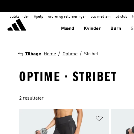
butiksfinder
Hjælp
ordrer og returneringer
bliv medlem
adiclub
l
Mænd
Kvinder
Børn
S
Tilbage
Home
Optime
Stribet
OPTIME · STRIBET
2 resultater
Føj til ønskeli