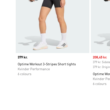
Price
379 kr.
Sale price
208,45 kr.
379 kr. Sidste
Optime Workout 3-Stripes Short tights
379 kr. Origi
Kvinder Performance
6 colours
Optime Work
Kvinder Pe
6 colours