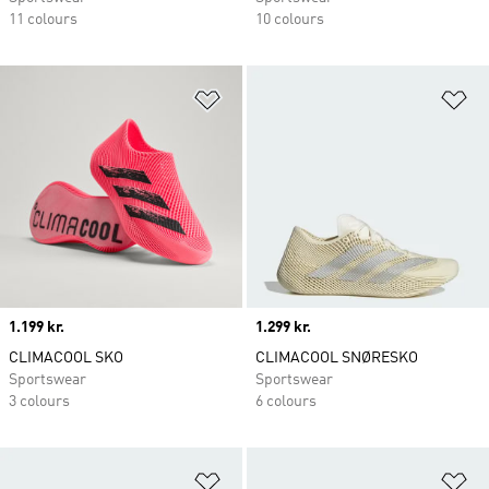
11 colours
10 colours
Føj til ønskeliste
Fø
Price
1.199 kr.
Price
1.299 kr.
CLIMACOOL SKO
CLIMACOOL SNØRESKO
Sportswear
Sportswear
3 colours
6 colours
Føj til ønskeliste
Fø