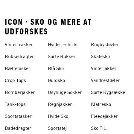
ICON • SKO OG MERE AT
UDFORSKES
Vinterfrakker
Hvide T-shirts
Rugbystøvler
Buksedragter
Sorte Bukser
Skatesko
Bæltetasker
Blå Sko
Vinterjakker
Crop Tops
Guldsko
Vandrestøvler
Bomberjakker
Usynlige Sokker
Sorte Rygsække
Tank-tops
Regnjakker
Klatresko
Sportstasker
Hvide Sko
Fleecejakker
Badedragter
Sportstøj
Sko Til