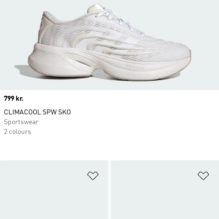
Price
799 kr.
CLIMACOOL SPW SKO
Sportswear
2 colours
Føj til ønskeliste
Fø