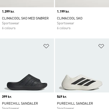
Price
1.399 kr.
Price
1.199 kr.
CLIMACOOL SKO MED SNØRER
CLIMACOOL SKO
Sportswear
Sportswear
6 colours
6 colours
Føj til ønskeliste
Fø
Price
399 kr.
Price
549 kr.
PURECHILL SANDALER
PURECHILL SANDALER
Sportswear
Sportswear