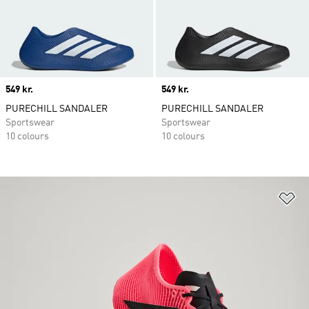
Price
549 kr.
Price
549 kr.
PURECHILL SANDALER
PURECHILL SANDALER
Sportswear
Sportswear
10 colours
10 colours
Fø