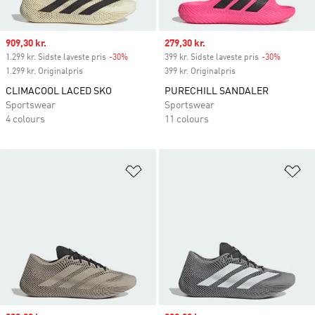
Sale price
909,30 kr.
Sale price
279,30 kr.
1.299 kr. Sidste laveste pris
-30%
Discount
399 kr. Sidste laveste pris
-30%
Discount
1.299 kr. Originalpris
399 kr. Originalpris
CLIMACOOL LACED SKO
PURECHILL SANDALER
Sportswear
Sportswear
4 colours
11 colours
Føj til ønskeliste
Fø