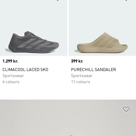
Price
1.299 kr.
Price
399 kr.
CLIMACOOL LACED SKO
PURECHILL SANDALER
Sportswear
Sportswear
6 colours
11 colours
Fø