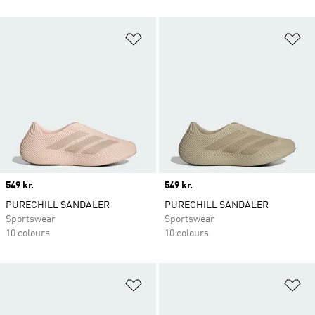
Føj til ønskeliste
Fø
Price
549 kr.
Price
549 kr.
PURECHILL SANDALER
PURECHILL SANDALER
Sportswear
Sportswear
10 colours
10 colours
Føj til ønskeliste
Fø