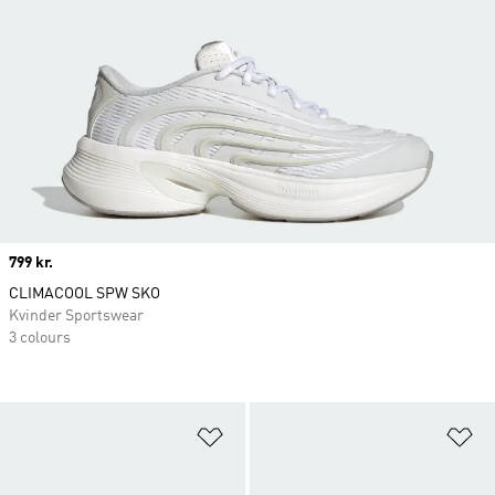
Price
799 kr.
CLIMACOOL SPW SKO
Kvinder Sportswear
3 colours
Føj til ønskeliste
Fø