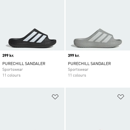
Price
399 kr.
Price
399 kr.
PURECHILL SANDALER
PURECHILL SANDALER
Sportswear
Sportswear
11 colours
11 colours
Føj til ønskeliste
Fø