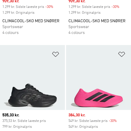
Sale price
909,30 kr.
Sale price
909,30 kr.
1.299 kr. Sidste laveste pris
-30%
Discount
1.299 kr. Sidste laveste pris
-30%
Discou
1.299 kr. Originalpris
1.299 kr. Originalpris
CLIMACOOL-SKO MED SNØRER
CLIMACOOL-SKO MED SNØRER
Sportswear
Sportswear
4 colours
4 colours
Føj til ønskeliste
Fø
Current price
535,33 kr.
Sale price
384,30 kr.
375,53 kr. Sidste laveste pris
549 kr. Sidste laveste pris
-30%
Discount
799 kr. Originalpris
549 kr. Originalpris