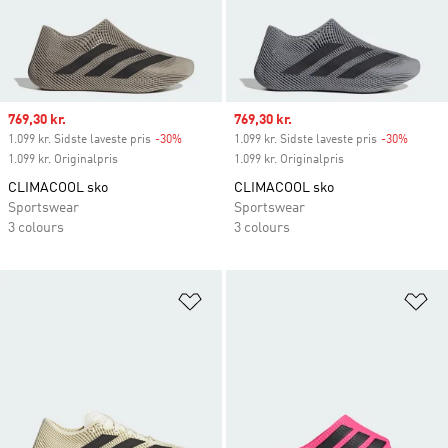
Sale price
769,30 kr.
Sale price
769,30 kr.
1.099 kr. Sidste laveste pris
-30%
Discount
1.099 kr. Sidste laveste pris
-30%
Discou
1.099 kr. Originalpris
1.099 kr. Originalpris
CLIMACOOL sko
CLIMACOOL sko
Sportswear
Sportswear
3 colours
3 colours
Føj til ønskeliste
Fø