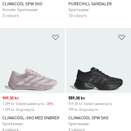
CLIMACOOL SPW SKO
PURECHILL SANDALER
Kvinder Sportswear
Sportswear
3 colours
10 colours
Føj til ønskeliste
Fø
Sale price
909,30 kr.
Current price
559,30 kr.
1.299 kr. Sidste laveste pris
-30%
Discount
519,35 kr. Sidste laveste pris
1.299 kr. Originalpris
799 kr. Originalpris
CLIMACOOL-SKO MED SNØRER
CLIMACOOL SPW SKO
Sportswear
Sportswear
4 colours
2 colours