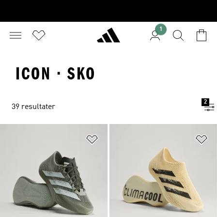
1
ICON · SKO
2
39 resultater
Føj til ønskeliste
Fø