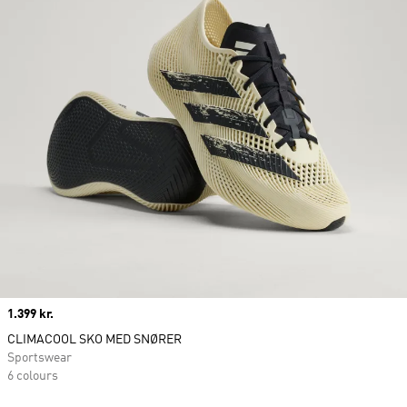
Price
1.399 kr.
CLIMACOOL SKO MED SNØRER
Sportswear
6 colours