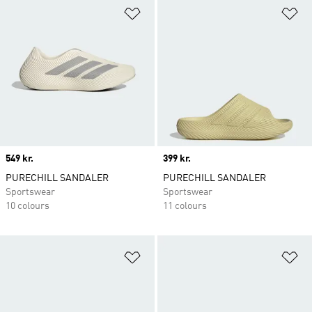
Føj til ønskeliste
Fø
Price
549 kr.
Price
399 kr.
PURECHILL SANDALER
PURECHILL SANDALER
Sportswear
Sportswear
10 colours
11 colours
Føj til ønskeliste
Fø