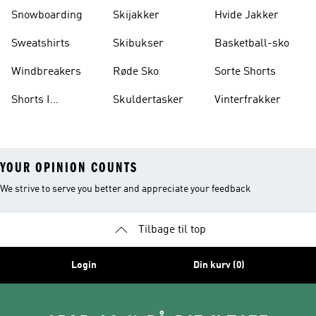
Vægtløftning
Snowboarding
Skijakker
Hvide Jakker
Sweatshirts
Skibukser
Basketball-sko
Windbreakers
Røde Sko
Sorte Shorts
Shorts I
Skuldertasker
Vinterfrakker
Knælængde
YOUR OPINION COUNTS
We strive to serve you better and appreciate your feedback
Tilbage til top
Login
Din kurv (0)