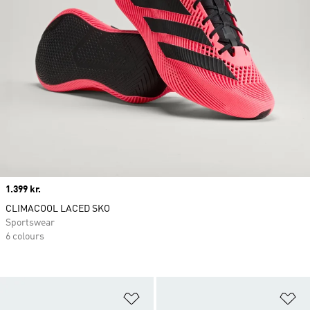
Price
1.399 kr.
CLIMACOOL LACED SKO
Sportswear
6 colours
Føj til ønskeliste
Fø