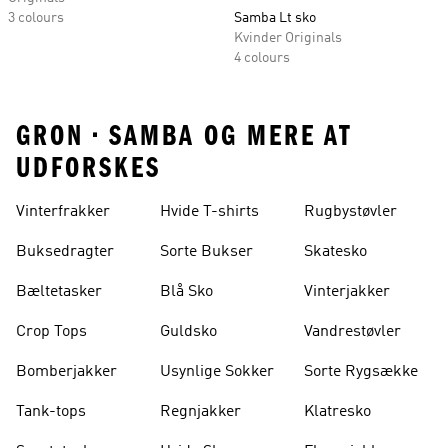
3 colours
Samba Lt sko
Kvinder Originals
4 colours
GRON • SAMBA OG MERE AT
UDFORSKES
Vinterfrakker
Hvide T-shirts
Rugbystøvler
Buksedragter
Sorte Bukser
Skatesko
Bæltetasker
Blå Sko
Vinterjakker
Crop Tops
Guldsko
Vandrestøvler
Bomberjakker
Usynlige Sokker
Sorte Rygsække
Tank-tops
Regnjakker
Klatresko