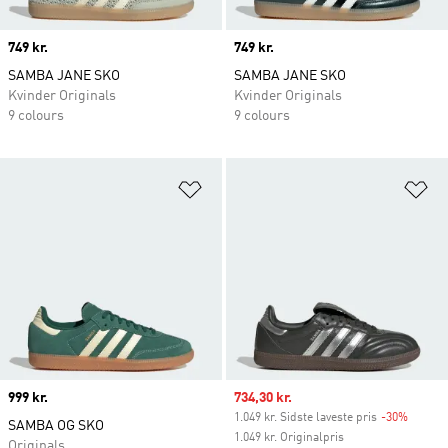
Price
749 kr.
Price
749 kr.
SAMBA JANE SKO
SAMBA JANE SKO
Kvinder Originals
Kvinder Originals
9 colours
9 colours
Føj til ønskeliste
Fø
Price
999 kr.
Sale price
734,30 kr.
1.049 kr. Sidste laveste pris
-30%
Discou
SAMBA OG SKO
1.049 kr. Originalpris
Originals