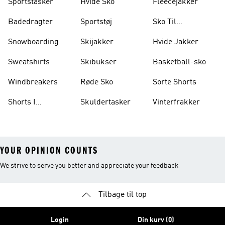
Sportstasker
Hvide Sko
Fleecejakker
Badedragter
Sportstøj
Sko Til
Vægtløftning
Snowboarding
Skijakker
Hvide Jakker
Sweatshirts
Skibukser
Basketball-sko
Windbreakers
Røde Sko
Sorte Shorts
Shorts I
Skuldertasker
Vinterfrakker
Knælængde
YOUR OPINION COUNTS
We strive to serve you better and appreciate your feedback
Tilbage til top
Login
Din kurv (0)