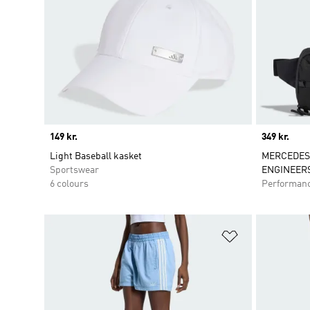
Price
149 kr.
Price
349 kr.
Light Baseball kasket
MERCEDES
Sportswear
ENGINEER
6 colours
Performan
Føj til ønskeli