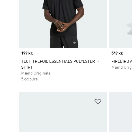
Price
199 kr.
Price
549 kr.
TECH TREFOIL ESSENTIALS POLYESTER T-
FIREBIRD 
SHIRT
Mænd Orig
Mænd Originals
5 colours
Føj til ønskeli