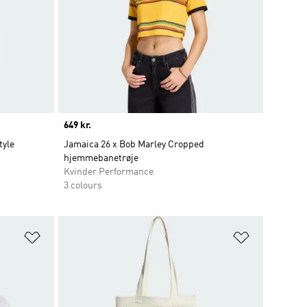
Price
649 kr.
tyle
Jamaica 26 x Bob Marley Cropped
hjemmebanetrøje
Kvinder Performance
3 colours
Føj til ønskeliste
Føj til ønsk