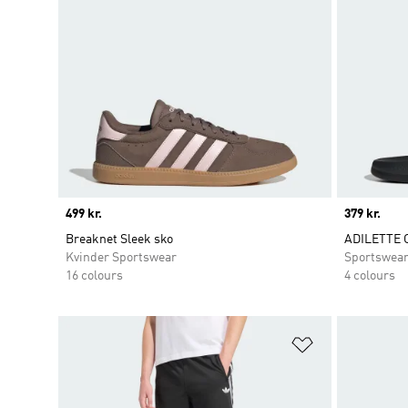
Price
499 kr.
Price
379 kr.
Breaknet Sleek sko
ADILETTE 
Kvinder Sportswear
Sportswea
16 colours
4 colours
Føj til ønskeli