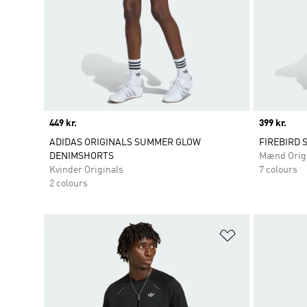
Price
449 kr.
Price
399 kr.
ADIDAS ORIGINALS SUMMER GLOW
FIREBIRD 
DENIMSHORTS
Mænd Orig
Kvinder Originals
7 colours
2 colours
Føj til ønskeli