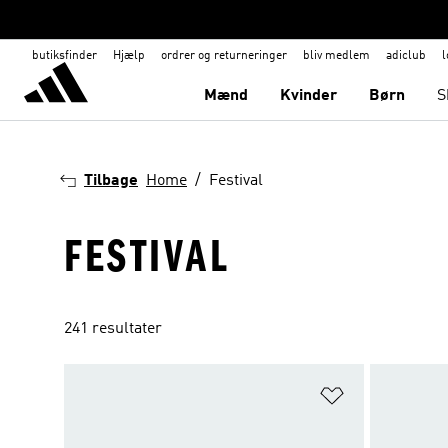
butiksfinder
Hjælp
ordrer og returneringer
bliv medlem
adiclub
l
Mænd
Kvinder
Børn
S
Tilbage
Home
Festival
FESTIVAL
241 resultater
Føj til ønskeli