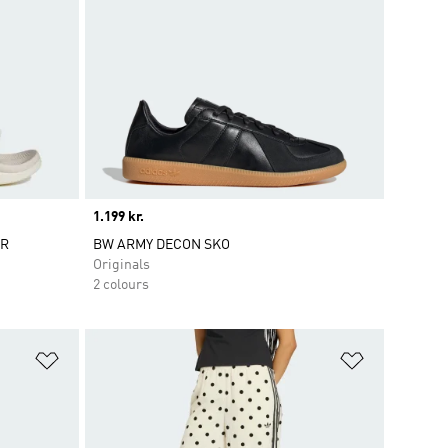
Price
1.199 kr.
ER
BW ARMY DECON SKO
Originals
2 colours
Føj til ønskeliste
Føj til ønsk