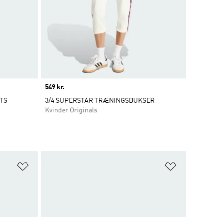
Price
549 kr.
TS
3/4 SUPERSTAR TRÆNINGSBUKSER
Kvinder Originals
Føj til ønskeliste
Føj til ønsk