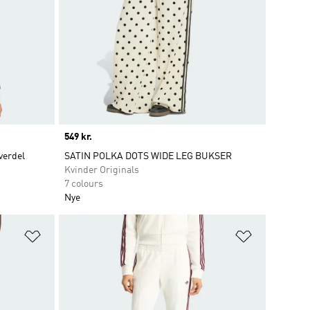
Price
549 kr.
verdel
SATIN POLKA DOTS WIDE LEG BUKSER
Kvinder Originals
7 colours
Nye
Føj til ønskeliste
Føj til ønsk