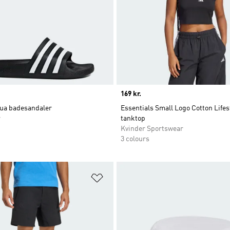
Price
169 kr.
qua badesandaler
Essentials Small Logo Cotton Lifes
r
tanktop
Kvinder Sportswear
3 colours
ste
Føj til ønskeliste