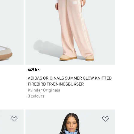
Price
649 kr.
ADIDAS ORIGINALS SUMMER GLOW KNITTED
FIREBIRD TRÆNINGSBUKSER
Kvinder Originals
3 colours
Føj til ønskeliste
Føj til ønsk