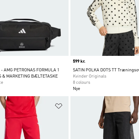
Price
599 kr.
 - AMG PETRONAS FORMULA 1
SATIN POLKA DOTS TT Træningso
S & MARKETING BÆLTETASKE
Kvinder Originals
ce
8 colours
Nye
ste
Føj til ønskeliste