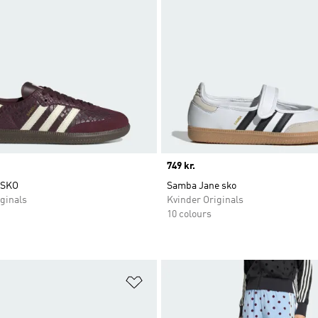
Price
749 kr.
 SKO
Samba Jane sko
ginals
Kvinder Originals
10 colours
ste
Føj til ønskeliste