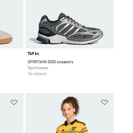
Price
749 kr.
SPIRITAIN 2000 sneakers
Sportswear
14 colours
Føj til ønskeliste
Føj til ønsk