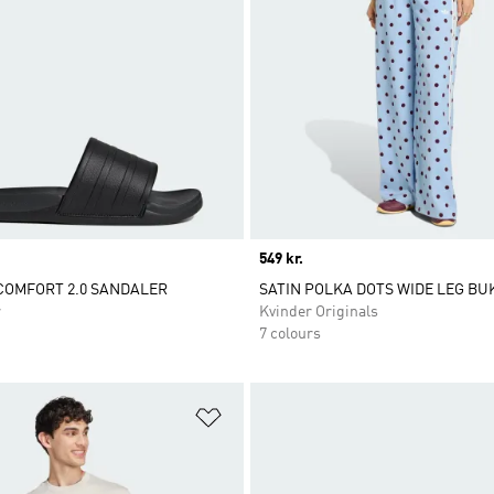
Price
549 kr.
COMFORT 2.0 SANDALER
SATIN POLKA DOTS WIDE LEG BU
r
Kvinder Originals
7 colours
ste
Føj til ønskeliste