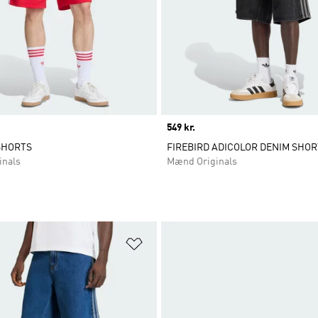
Price
549 kr.
SHORTS
FIREBIRD ADICOLOR DENIM SHOR
inals
Mænd Originals
ste
Føj til ønskeliste