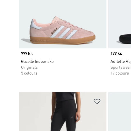
Price
999 kr.
Price
179 kr.
Gazelle Indoor sko
Adilette A
Originals
Sportswea
5 colours
17 colours
Føj til ønskeli