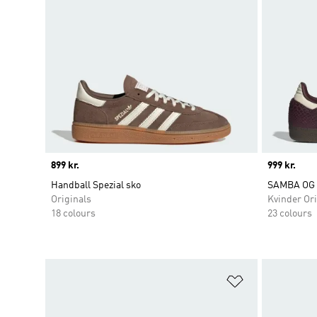
Price
899 kr.
Price
999 kr.
Handball Spezial sko
SAMBA OG
Originals
Kvinder Ori
18 colours
23 colours
Føj til ønskeli