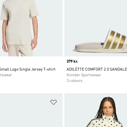
Price
379 kr.
Small Logo Single Jersey T-shirt
ADILETTE COMFORT 2.0 SANDAL
tswear
Kvinder Sportswear
3 colours
ste
Føj til ønskeliste