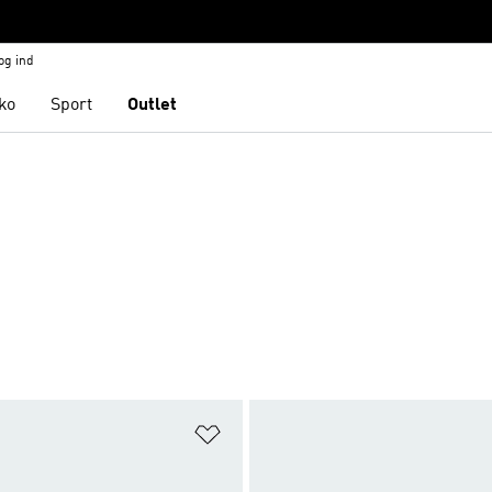
og ind
ko
Sport
Outlet
ste
Føj til ønskeliste