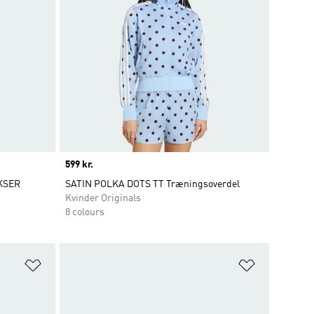
Price
599 kr.
KSER
SATIN POLKA DOTS TT Træningsoverdel
Kvinder Originals
8 colours
Føj til ønskeliste
Føj til ønsk