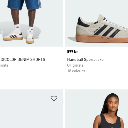
Price
899 kr.
ADICOLOR DENIM SHORTS
Handball Spezial sko
inals
Originals
18 colours
ste
Føj til ønskeliste