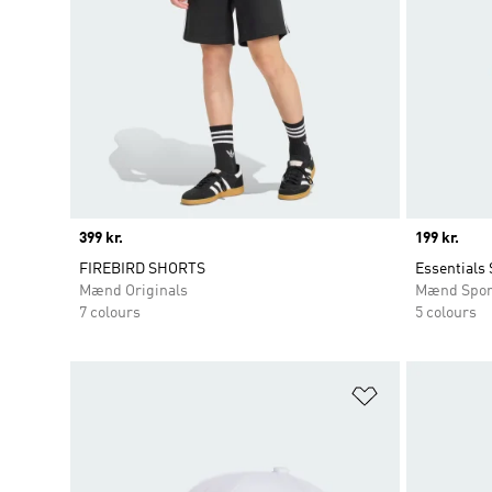
Price
399 kr.
Price
199 kr.
FIREBIRD SHORTS
Essentials 
Mænd Originals
Mænd Spor
7 colours
5 colours
Føj til ønskeli