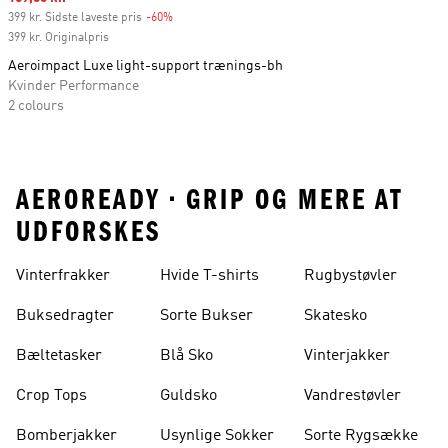
399 kr. Sidste laveste pris
-60%
Discount
399 kr. Originalpris
Aeroimpact Luxe light-support trænings-bh
Kvinder Performance
2 colours
AEROREADY • GRIP OG MERE AT
UDFORSKES
Vinterfrakker
Hvide T-shirts
Rugbystøvler
Buksedragter
Sorte Bukser
Skatesko
Bæltetasker
Blå Sko
Vinterjakker
Crop Tops
Guldsko
Vandrestøvler
Bomberjakker
Usynlige Sokker
Sorte Rygsække