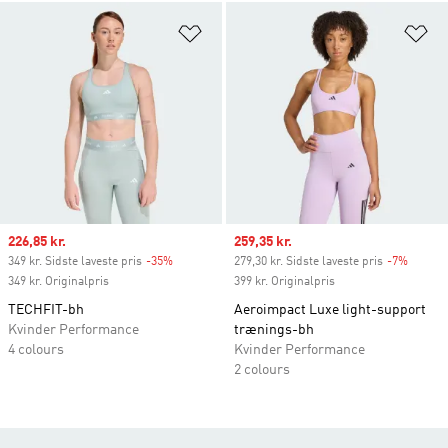
Føj til ønskeliste
Fø
Sale price
226,85 kr.
Sale price
259,35 kr.
349 kr. Sidste laveste pris
-35%
Discount
279,30 kr. Sidste laveste pris
-7%
Discou
349 kr. Originalpris
399 kr. Originalpris
TECHFIT-bh
Aeroimpact Luxe light-support
Kvinder Performance
trænings-bh
4 colours
Kvinder Performance
2 colours