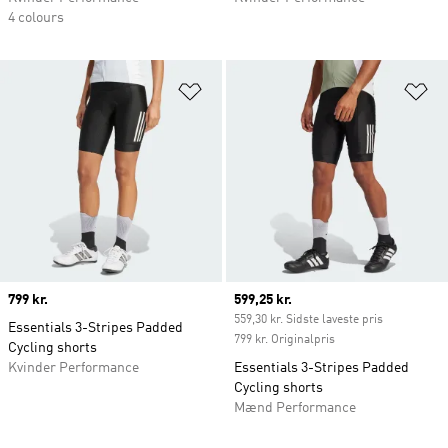
4 colours
Føj til ønskeliste
Fø
Price
799 kr.
Current price
599,25 kr.
559,30 kr. Sidste laveste pris
Essentials 3-Stripes Padded
799 kr. Originalpris
Cycling shorts
Kvinder Performance
Essentials 3-Stripes Padded
Cycling shorts
Mænd Performance