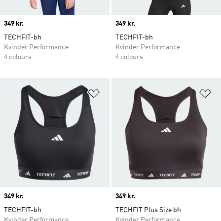
Price
349 kr.
Price
349 kr.
TECHFIT-bh
TECHFIT-bh
Kvinder Performance
Kvinder Performance
4 colours
4 colours
Føj til ønskeliste
Fø
Price
349 kr.
Price
349 kr.
TECHFIT-bh
TECHFIT Plus Size bh
Kvinder Performance
Kvinder Performance