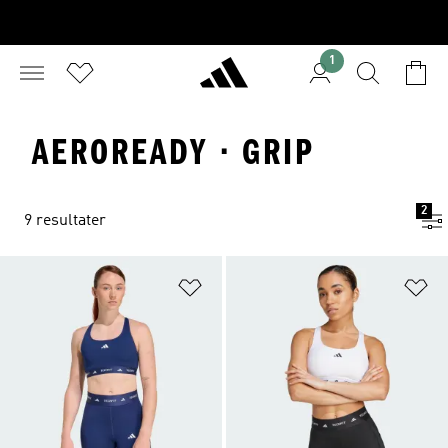
1
AEROREADY · GRIP
2
9 resultater
Føj til ønskeliste
Fø