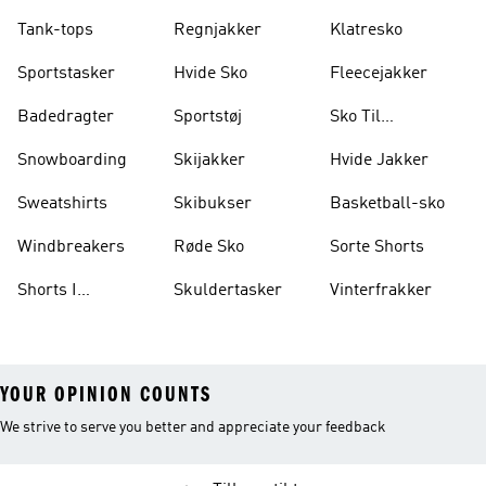
Tank-tops
Regnjakker
Klatresko
Sportstasker
Hvide Sko
Fleecejakker
Badedragter
Sportstøj
Sko Til
Vægtløftning
Snowboarding
Skijakker
Hvide Jakker
Sweatshirts
Skibukser
Basketball-sko
Windbreakers
Røde Sko
Sorte Shorts
Shorts I
Skuldertasker
Vinterfrakker
Knælængde
YOUR OPINION COUNTS
We strive to serve you better and appreciate your feedback