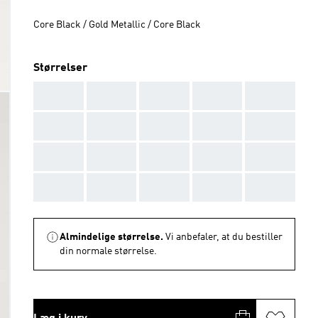
Core Black / Gold Metallic / Core Black
Størrelser
AAA
AAA
AAA
AAA
AAA
AAA
AAA
AAA
AAA
AAA
AAA
AAA
AAA
AAA
AAA
AAA
AAA
AAA
AAA
AAA
Almindelige størrelse.
Vi anbefaler, at du bestiller
din normale størrelse.