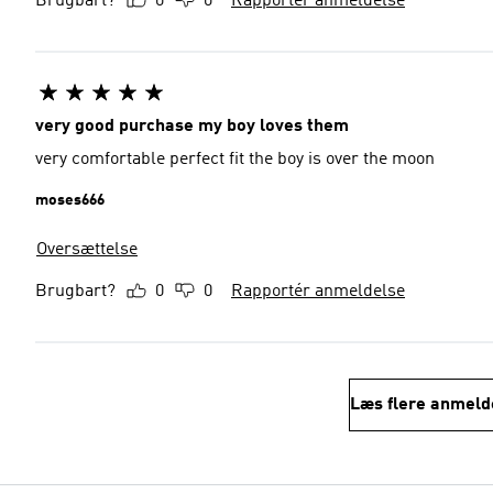
Brugbart?
0
0
Rapportér anmeldelse
very good purchase my boy loves them
very comfortable perfect fit the boy is over the moon
moses666
Oversættelse
Brugbart?
0
0
Rapportér anmeldelse
Læs flere anmeld