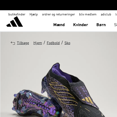
butiksfinder
Hjælp
ordrer og returneringer
bliv medlem
adiclub
l
Mænd
Kvinder
Børn
S
/
/
Tilbage
Hjem
Fodbold
Sko