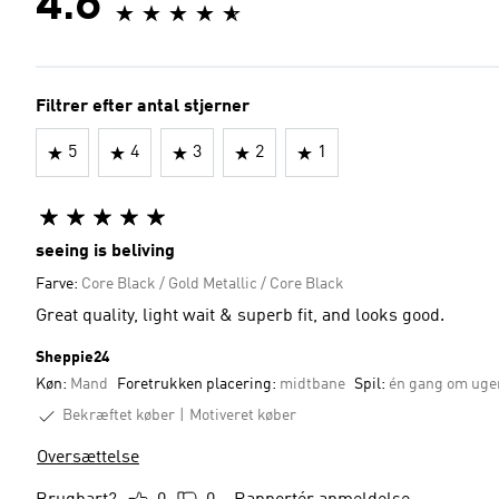
4.6
Filtrer efter antal stjerner
5
4
3
2
1
seeing is beliving
Farve:
Core Black / Gold Metallic / Core Black
Great quality, light wait & superb fit, and looks good.
Sheppie24
Køn:
Mand
Foretrukken placering:
midtbane
Spil:
én gang om uge
Bekræftet køber
Motiveret køber
Oversættelse