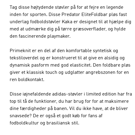
Tag disse højtydende støvler på for at fejre en legende
inden for sporten. Disse Predator EliteFoldbar pløs fast
underlag fodboldstøvler Kaka er designet til at hjælpe dig
med at udmærke dig på tørre græsoverflader, og hylde
den fascinerende playmaker.
Primeknit er en del af den komfortable syntetisk og
tekstiloverdel og er konstrueret til at give en alsidig og
dynamisk pasform med god elasticitet. Den foldbare pløs
giver et klassisk touch og udglatter angrebszonen for en
ren boldkontakt.
Disse iøjnefaldende adidas-støvler i limited edition har fra
top til tå de funktioner, du har brug for for at maksimere
dine færdigheder på banen. Vil du ikke have, at de bliver
snavsede? De er også et godt køb for fans af
fodboldkultur og brasiliansk stil.