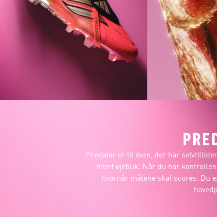
PRE
Predator er til dem, der har selvtillid
hvert øjeblik. Når du har kontrolle
hvornår målene skal scores. Du er
hovedp