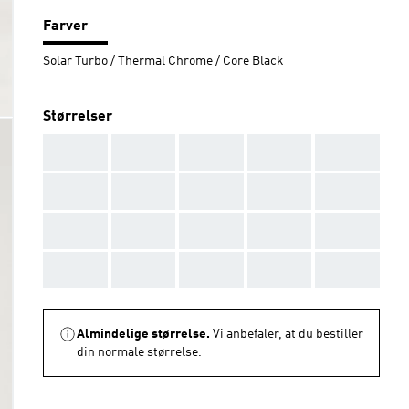
Farver
Solar Turbo / Thermal Chrome / Core Black
Størrelser
AAA
AAA
AAA
AAA
AAA
AAA
AAA
AAA
AAA
AAA
AAA
AAA
AAA
AAA
AAA
AAA
AAA
AAA
AAA
AAA
Almindelige størrelse.
Vi anbefaler, at du bestiller
din normale størrelse.