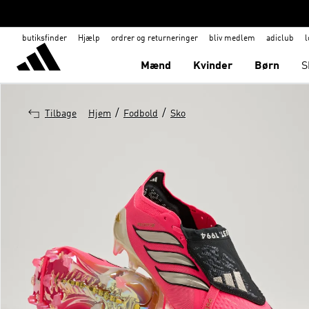
butiksfinder
Hjælp
ordrer og returneringer
bliv medlem
adiclub
l
Mænd
Kvinder
Børn
S
/
/
Tilbage
Hjem
Fodbold
Sko