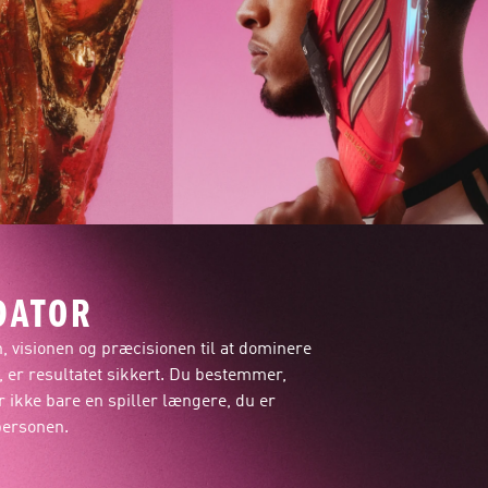
DATOR
en, visionen og præcisionen til at dominere
n, er resultatet sikkert. Du bestemmer,
 ikke bare en spiller længere, du er
ersonen.