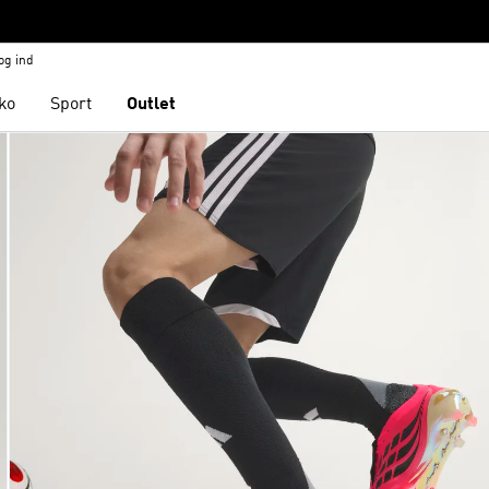
og ind
ko
Sport
Outlet