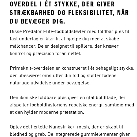
OVERDEL I ÉT STYKKE, DER GIVER
STRÆKBARHED OG FLEKSIBILITET, NÅR
DU BEVÆGER DIG.
Disse Predator Elite-fodboldstøvler med foldbar pløs til
fast underlag er klar til at hjælpe dig med at skabe
målchancer. De er designet til spillere, der kræver
kontrol og præcision foran nettet.
Primeknit-overdelen er konstrueret i ét behageligt stykke,
der ubesværet omslutter din fod og støtter fodens
naturlige udvidelse under bevægelse.
Den ikoniske foldbare pløs giver en glat boldflade, der
afspejler fodboldhistoriens rebelske energi, samtidig med
at den hylder moderne præstation.
Oplev det fjerlette Nanostrike+-mesh, der er skabt til
blødhed og greb. De integrerede gummielementer giver