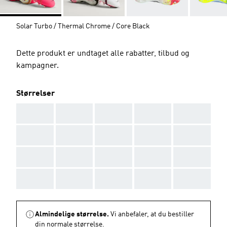
Solar Turbo / Thermal Chrome / Core Black
Dette produkt er undtaget alle rabatter, tilbud og
kampagner.
Størrelser
AAA
AAA
AAA
AAA
AAA
AAA
AAA
AAA
AAA
AAA
AAA
AAA
AAA
AAA
AAA
AAA
AAA
AAA
AAA
AAA
Almindelige størrelse.
Vi anbefaler, at du bestiller
din normale størrelse.