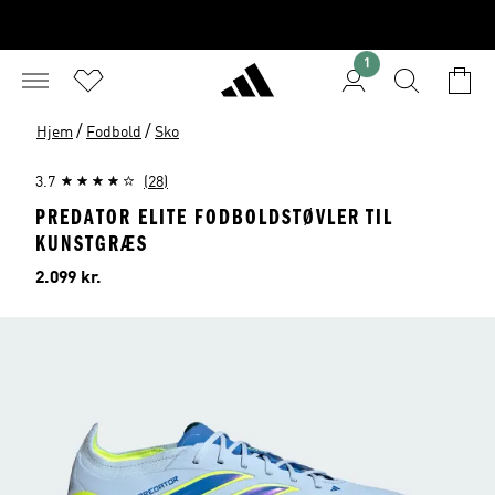
1
/
/
Hjem
Fodbold
Sko
3.7
(28)
PREDATOR ELITE FODBOLDSTØVLER TIL
KUNSTGRÆS
Pris
2.099 kr.