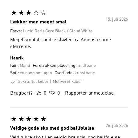
15. juli 2026
Lækker men meget smal
Farve:
Lucid Red / Core Black / Cloud White
Meget smal ift. andre støvler fra Adidas i same
størrelse.
Henrik
Køn:
Mand
Foretrukken placering:
midtbane
Spil:
én gang om ugen
Overflade:
kunstbane
Bekræftet køber
Motiveret køber
Brugbart?
0
0
Rapportér anmeldelse
26. juli 2026
Veldige gode sko med god ballfølelse
Veldig bra sko til en veldig bra pris, god ballfølelse,