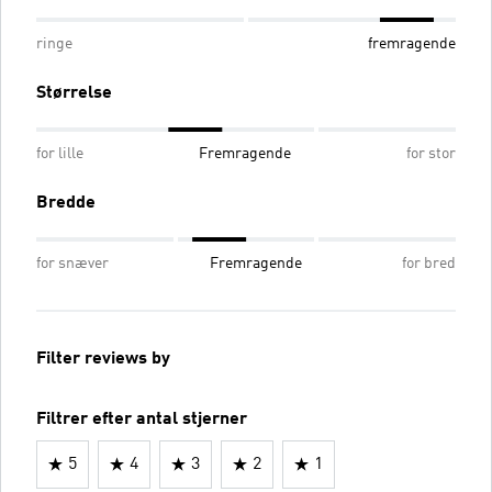
ringe
fremragende
Størrelse
for lille
Fremragende
for stor
Bredde
for snæver
Fremragende
for bred
Filter reviews by
Filtrer efter antal stjerner
5
4
3
2
1