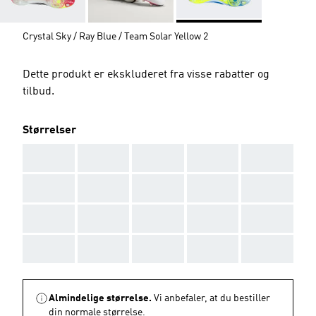
Crystal Sky / Ray Blue / Team Solar Yellow 2
Dette produkt er ekskluderet fra visse rabatter og
tilbud.
Størrelser
AAA
AAA
AAA
AAA
AAA
AAA
AAA
AAA
AAA
AAA
AAA
AAA
AAA
AAA
AAA
AAA
AAA
AAA
AAA
AAA
Almindelige størrelse.
Vi anbefaler, at du bestiller
din normale størrelse.