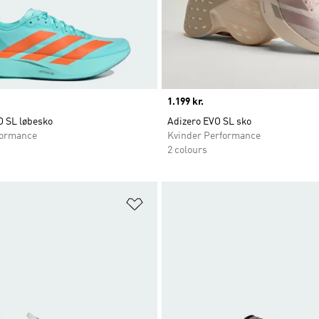
Price
1.199 kr.
O SL løbesko
Adizero EVO SL sko
ormance
Kvinder Performance
2 colours
ste
Føj til ønskeliste