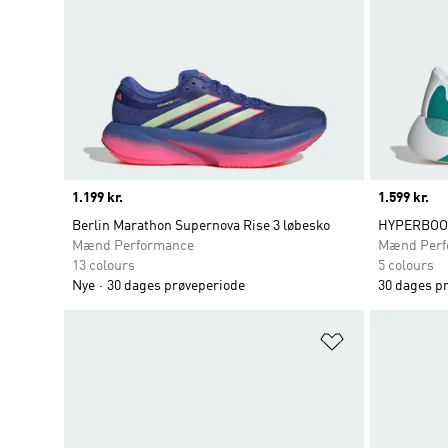
Price
1.199 kr.
Price
1.599 kr.
Berlin Marathon Supernova Rise 3 løbesko
HYPERBOOS
Mænd Performance
Mænd Perf
13 colours
5 colours
Nye
30 dages prøveperiode
30 dages p
Føj til ønskeli