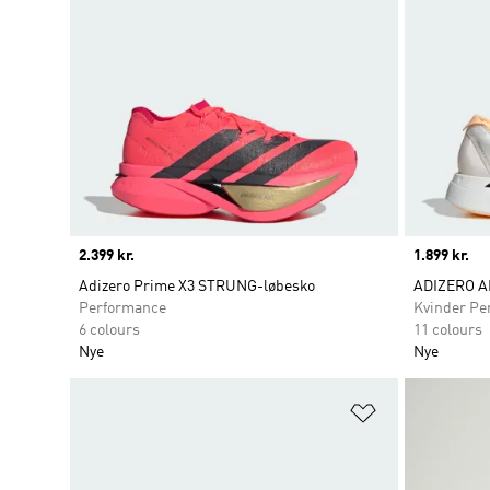
Price
2.399 kr.
Price
1.899 kr.
Adizero Prime X3 STRUNG-løbesko
ADIZERO A
Performance
Kvinder Pe
6 colours
11 colours
Nye
Nye
Føj til ønskeli