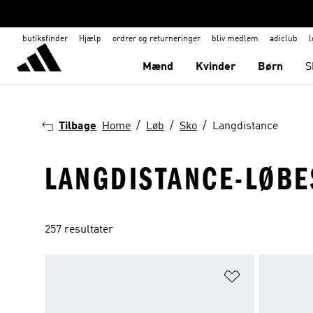
butiksfinder
Hjælp
ordrer og returneringer
bliv medlem
adiclub
l
Mænd
Kvinder
Børn
S
Tilbage
Home
Løb
Sko
Langdistance
LANGDISTANCE-LØBE
257 resultater
Føj til ønskeli