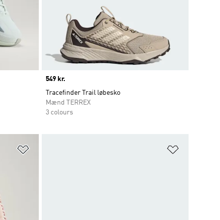
Price
549 kr.
Tracefinder Trail løbesko
Mænd TERREX
3 colours
Føj til ønskeliste
Føj til ønsk