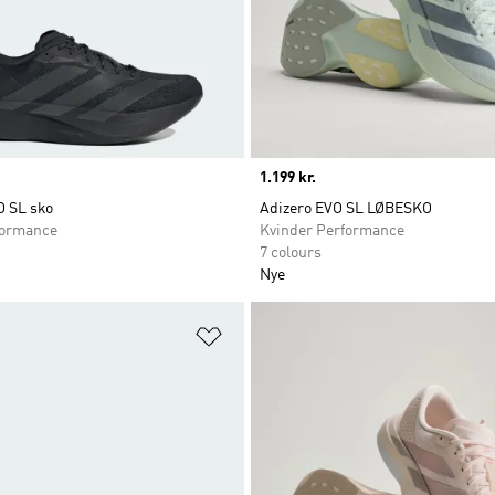
Price
1.199 kr.
O SL sko
Adizero EVO SL LØBESKO
ormance
Kvinder Performance
7 colours
Nye
ste
Føj til ønskeliste