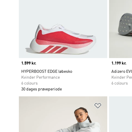
Price
1.599 kr.
Price
1.199 kr.
HYPERBOOST EDGE løbesko
Adizero EV
Kvinder Performance
Kvinder Pe
6 colours
6 colours
30 dages prøveperiode
Føj til ønskeli