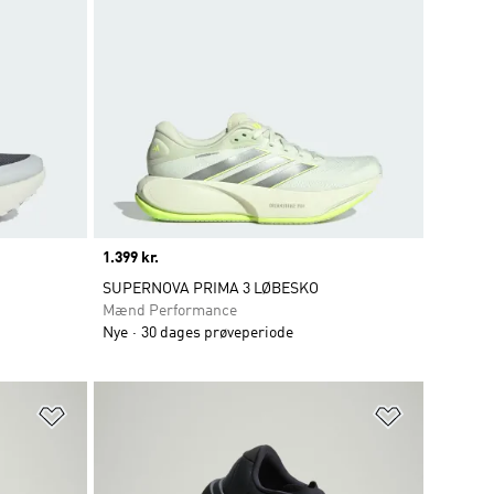
Price
1.399 kr.
SUPERNOVA PRIMA 3 LØBESKO
Mænd Performance
Nye
30 dages prøveperiode
Føj til ønskeliste
Føj til ønsk