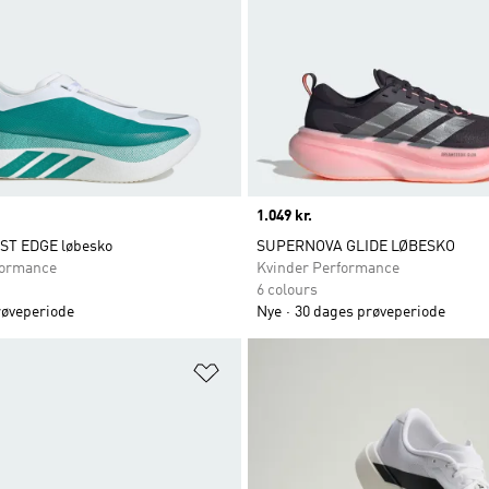
Price
1.049 kr.
T EDGE løbesko
SUPERNOVA GLIDE LØBESKO
ormance
Kvinder Performance
6 colours
røveperiode
Nye
30 dages prøveperiode
ste
Føj til ønskeliste