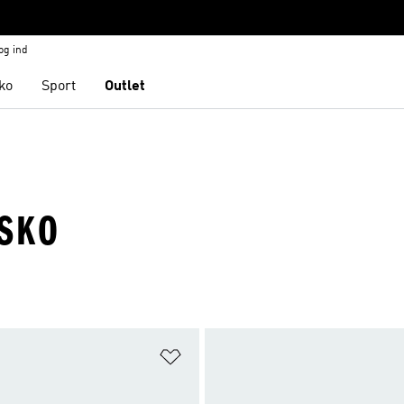
og ind
ko
Sport
Outlet
SKO
ste
Føj til ønskeliste