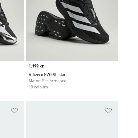
Price
1.199 kr.
Adizero EVO SL sko
Mænd Performance
10 colours
Føj til ønskeliste
Føj til ønsk