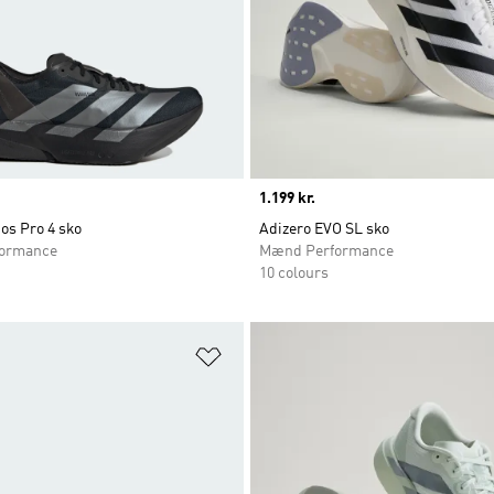
Price
1.199 kr.
os Pro 4 sko
Adizero EVO SL sko
ormance
Mænd Performance
10 colours
ste
Føj til ønskeliste