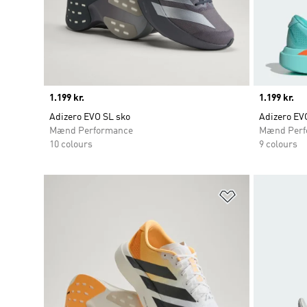
Price
1.199 kr.
Price
1.199 kr.
Adizero EVO SL sko
Adizero EV
Mænd Performance
Mænd Perf
10 colours
9 colours
Føj til ønskeli