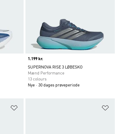
Price
1.199 kr.
SUPERNOVA RISE 3 LØBESKO
Mænd Performance
13 colours
Nye
30 dages prøveperiode
Føj til ønskeliste
Føj til ønsk