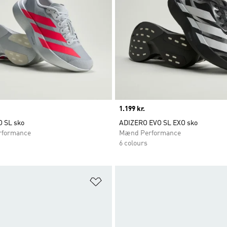
Price
1.199 kr.
O SL sko
ADIZERO EVO SL EXO sko
rformance
Mænd Performance
6 colours
ste
Føj til ønskeliste