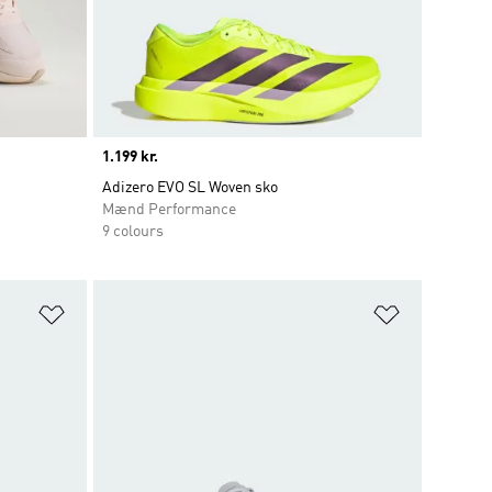
Price
1.199 kr.
Adizero EVO SL Woven sko
Mænd Performance
9 colours
Føj til ønskeliste
Føj til ønsk