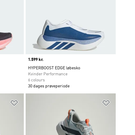
Price
1.599 kr.
HYPERBOOST EDGE løbesko
Kvinder Performance
6 colours
30 dages prøveperiode
Føj til ønskeliste
Føj til ønsk