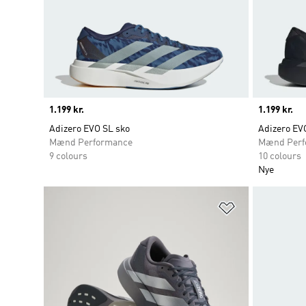
Price
1.199 kr.
Price
1.199 kr.
Adizero EVO SL sko
Adizero EV
Mænd Performance
Mænd Perf
9 colours
10 colours
Nye
Føj til ønskeli