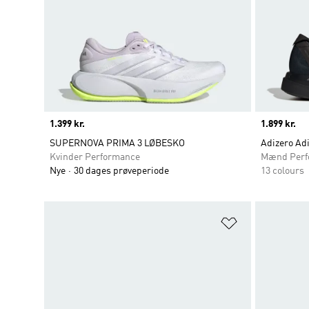
Price
1.399 kr.
Price
1.899 kr.
SUPERNOVA PRIMA 3 LØBESKO
Adizero Adi
Kvinder Performance
Mænd Perf
Nye
30 dages prøveperiode
13 colours
Føj til ønskeli