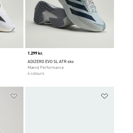
Price
1.299 kr.
ADIZERO EVO SL ATR sko
Mænd Performance
4 colours
Føj til ønskeliste
Føj til ønsk