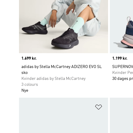
Price
1.699 kr.
Price
1.199 kr.
adidas by Stella McCartney ADIZERO EVO SL
SUPERNOVA
sko
Kvinder Pe
Kvinder adidas by Stella McCartney
30 dages p
3 colours
Nye
Føj til ønskeli