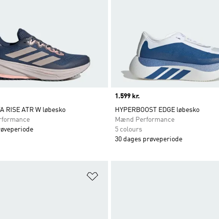
Price
1.599 kr.
 RISE ATR W løbesko
HYPERBOOST EDGE løbesko
rformance
Mænd Performance
røveperiode
5 colours
30 dages prøveperiode
ste
Føj til ønskeliste