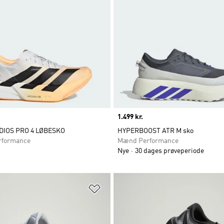
Price
1.499 kr.
DIOS PRO 4 LØBESKO
HYPERBOOST ATR M sko
rformance
Mænd Performance
Nye
30 dages prøveperiode
ste
Føj til ønskeliste