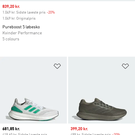
Sale price
839,20 kr.
1.049 kr. Sidste laveste pris
-20%
Discount
1.049 kr. Originalpris
Pureboost 5 løbesko
Kvinder Performance
5 colours
Føj til ønskeliste
Fø
Current price
681,85 kr.
Sale price
399,20 kr.