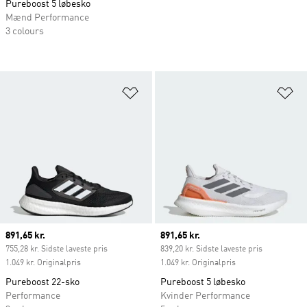
Pureboost 5 løbesko
Mænd Performance
3 colours
Føj til ønskeliste
Fø
Current price
891,65 kr.
Current price
891,65 kr.
755,28 kr. Sidste laveste pris
839,20 kr. Sidste laveste pris
1.049 kr. Originalpris
1.049 kr. Originalpris
Pureboost 22-sko
Pureboost 5 løbesko
Performance
Kvinder Performance