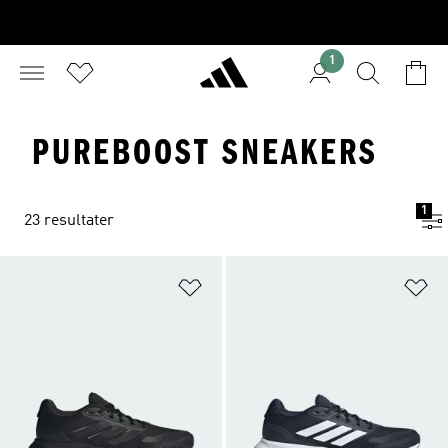
1
PUREBOOST SNEAKERS
1
23 resultater
Føj til ønskeliste
Fø