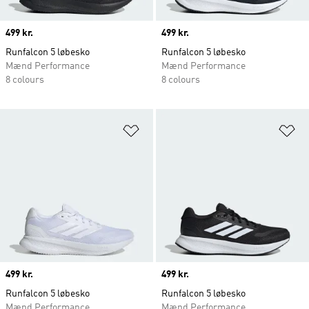
Price
499 kr.
Price
499 kr.
Runfalcon 5 løbesko
Runfalcon 5 løbesko
Mænd Performance
Mænd Performance
8 colours
8 colours
Føj til ønskeliste
Fø
Price
499 kr.
Price
499 kr.
Runfalcon 5 løbesko
Runfalcon 5 løbesko
Mænd Performance
Mænd Performance