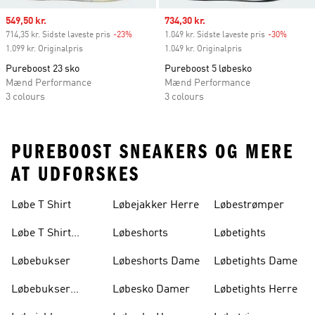
Sale price
549,50 kr.
Sale price
734,30 kr.
714,35 kr. Sidste laveste pris
-23%
Discount
1.049 kr. Sidste laveste pris
-30%
Discou
1.099 kr. Originalpris
1.049 kr. Originalpris
Pureboost 23 sko
Pureboost 5 løbesko
Mænd Performance
Mænd Performance
3 colours
3 colours
PUREBOOST SNEAKERS OG MERE
AT UDFORSKES
Løbe T Shirt
Løbejakker Herre
Løbestrømper
Løbe T Shirt
Løbeshorts
Løbetights
Dame
Løbebukser
Løbeshorts Dame
Løbetights Dame
Løbebukser
Løbesko Damer
Løbetights Herre
Damer