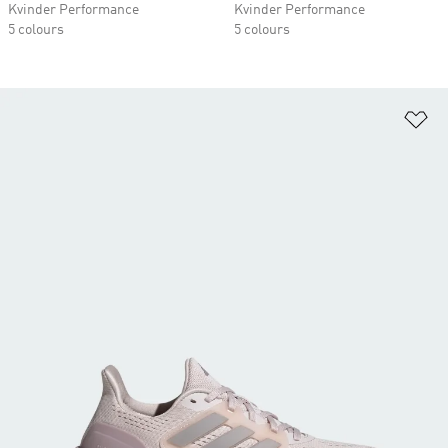
Kvinder Performance
Kvinder Performance
5 colours
5 colours
Fø