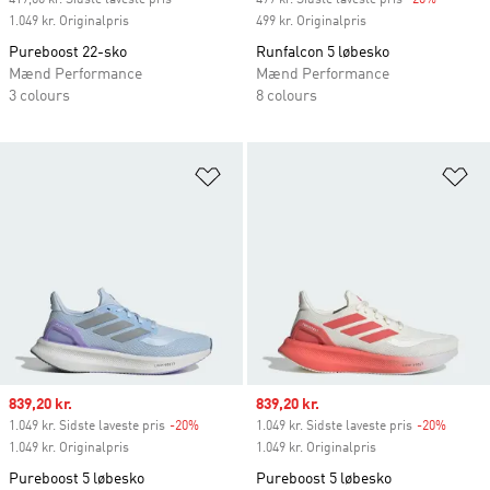
419,60 kr. Sidste laveste pris
499 kr. Sidste laveste pris
-20%
Discount
1.049 kr. Originalpris
499 kr. Originalpris
Pureboost 22-sko
Runfalcon 5 løbesko
Mænd Performance
Mænd Performance
3 colours
8 colours
Føj til ønskeliste
Fø
Sale price
839,20 kr.
Sale price
839,20 kr.
1.049 kr. Sidste laveste pris
-20%
Discount
1.049 kr. Sidste laveste pris
-20%
Discou
1.049 kr. Originalpris
1.049 kr. Originalpris
Pureboost 5 løbesko
Pureboost 5 løbesko