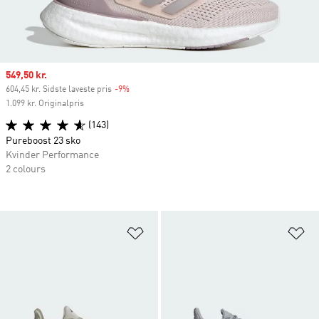
Sale price
549,50 kr.
604,45 kr. Sidste laveste pris
-9%
Discount
1.099 kr. Originalpris
(143)
Pureboost 23 sko
Kvinder Performance
2 colours
Føj til ønskeliste
Fø