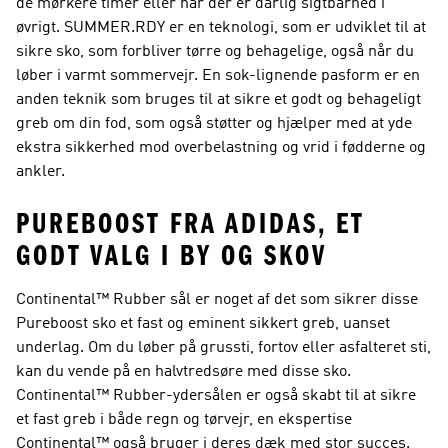
de mørkere timer eller når der er dårlig sigtbarhed i
øvrigt. SUMMER.RDY er en teknologi, som er udviklet til at
sikre sko, som forbliver tørre og behagelige, også når du
løber i varmt sommervejr. En sok-lignende pasform er en
anden teknik som bruges til at sikre et godt og behageligt
greb om din fod, som også støtter og hjælper med at yde
ekstra sikkerhed mod overbelastning og vrid i fødderne og
ankler.
PUREBOOST FRA ADIDAS, ET
GODT VALG I BY OG SKOV
Continental™ Rubber sål er noget af det som sikrer disse
Pureboost sko et fast og eminent sikkert greb, uanset
underlag. Om du løber på grussti, fortov eller asfalteret sti,
kan du vende på en halvtredsøre med disse sko.
Continental™ Rubber-ydersålen er også skabt til at sikre
et fast greb i både regn og tørvejr, en ekspertise
Continental™ også bruger i deres dæk med stor succes.