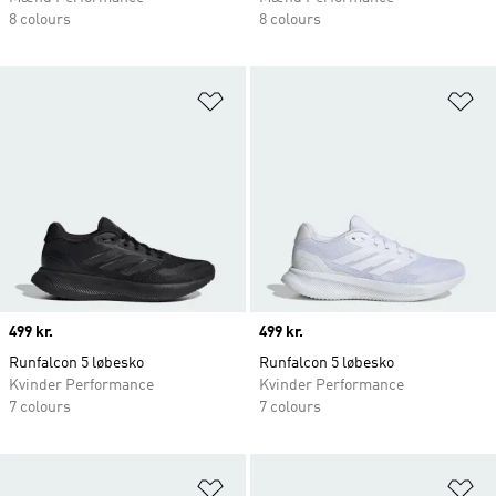
8 colours
8 colours
Føj til ønskeliste
Fø
Price
499 kr.
Price
499 kr.
Runfalcon 5 løbesko
Runfalcon 5 løbesko
Kvinder Performance
Kvinder Performance
7 colours
7 colours
Føj til ønskeliste
Fø