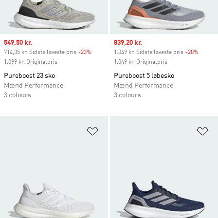
Sale price
549,50 kr.
Sale price
839,20 kr.
714,35 kr. Sidste laveste pris
-23%
Discount
1.049 kr. Sidste laveste pris
-20%
Discou
1.099 kr. Originalpris
1.049 kr. Originalpris
Pureboost 23 sko
Pureboost 5 løbesko
Mænd Performance
Mænd Performance
3 colours
3 colours
Føj til ønskeliste
Fø