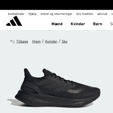
butiksfinder
Hjælp
ordrer og returneringer
bliv medlem
adiclub
l
Mænd
Kvinder
Børn
S
/
/
Tilbage
Hjem
Kvinder
Sko