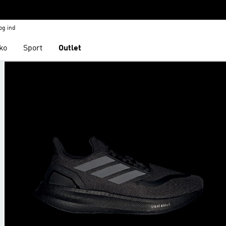
og ind
ko
Sport
Outlet