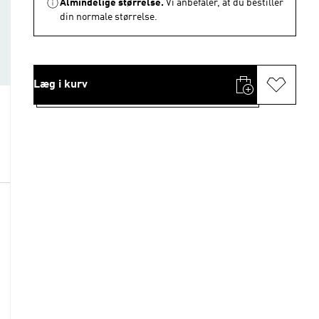
Almindelige størrelse.
Vi anbefaler, at du bestiller
din normale størrelse.
Læg i kurv