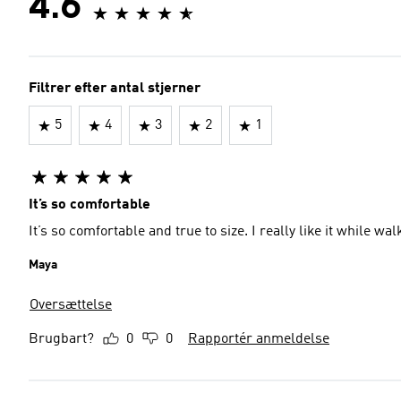
4.6
Filtrer efter antal stjerner
5
4
3
2
1
It’s so comfortable
It’s so comfortable and true to size. I really like it while wal
Maya
Oversættelse
Brugbart?
0
0
Rapportér anmeldelse