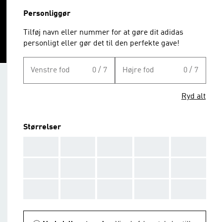
Personliggør
Tilføj navn eller nummer for at gøre dit adidas
personligt eller gør det til den perfekte gave!
Venstre fod
0 / 7
Højre fod
0 / 7
Ryd alt
Størrelser
AAA
AAA
AAA
AAA
AAA
AAA
AAA
AAA
AAA
AAA
AAA
AAA
AAA
AAA
AAA