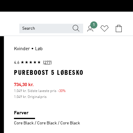
1
Kvinder • Løb
4.6
(277)
PUREBOOST 5 LØBESKO
Udsalgspris
734,30 kr.
1.049 kr. Sidste laveste pris
-30%
Rabat
1.049 kr. Originalpris
Farver
Core Black / Core Black / Core Black