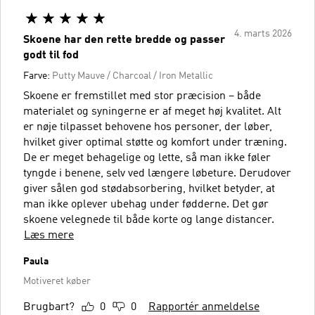
4. marts 2026
Skoene har den rette bredde og passer
godt til fod
Farve:
Putty Mauve / Charcoal / Iron Metallic
Skoene er fremstillet med stor præcision – både
materialet og syningerne er af meget høj kvalitet. Alt
er nøje tilpasset behovene hos personer, der løber,
hvilket giver optimal støtte og komfort under træning.
De er meget behagelige og lette, så man ikke føler
tyngde i benene, selv ved længere løbeture. Derudover
giver sålen god stødabsorbering, hvilket betyder, at
man ikke oplever ubehag under fødderne. Det gør
skoene velegnede til både korte og lange distancer.
Læs mere
Paula
Motiveret køber
Brugbart?
0
0
Rapportér anmeldelse