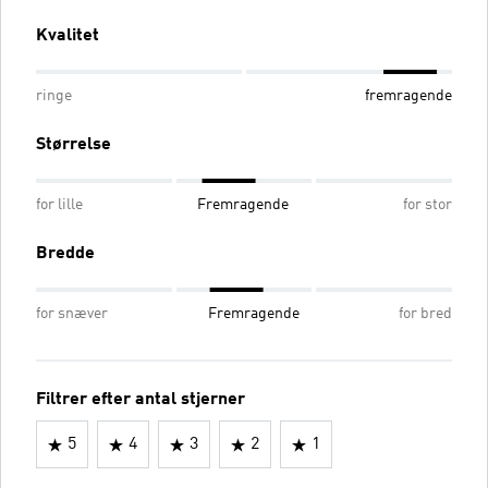
Kvalitet
ringe
fremragende
Størrelse
for lille
Fremragende
for stor
Bredde
for snæver
Fremragende
for bred
Filtrer efter antal stjerner
5
4
3
2
1