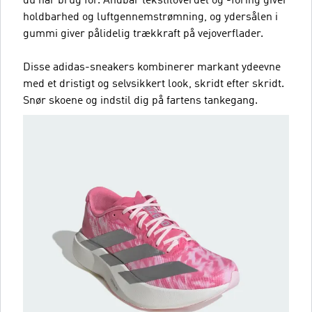
du har brug for. Åndbar tekstiloverdel og -foring giver
holdbarhed og luftgennemstrømning, og ydersålen i
gummi giver pålidelig trækkraft på vejoverflader.
Disse adidas-sneakers kombinerer markant ydeevne
med et dristigt og selvsikkert look, skridt efter skridt.
Snør skoene og indstil dig på fartens tankegang.