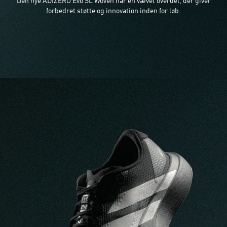
Den nye ADIZERO Evo SL Woven har en vævet overdel, der giver
forbedret støtte og innovation inden for løb.