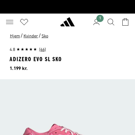
1
/
/
Hjem
Kvinder
Sko
4.8
(46)
ADIZERO EVO SL SKO
Pris
1.199 kr.