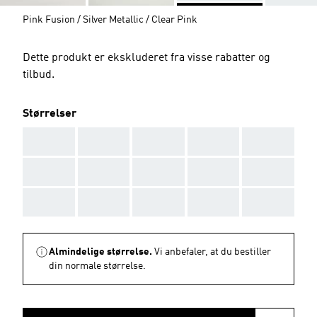
Pink Fusion / Silver Metallic / Clear Pink
Dette produkt er ekskluderet fra visse rabatter og
tilbud.
Størrelser
AAA
AAA
AAA
AAA
AAA
AAA
AAA
AAA
AAA
AAA
AAA
AAA
AAA
AAA
AAA
Almindelige størrelse.
Vi anbefaler, at du bestiller
din normale størrelse.