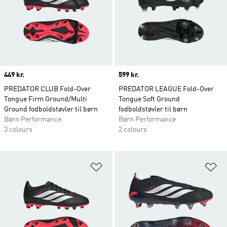
Price
449 kr.
Price
599 kr.
PREDATOR CLUB Fold-Over
PREDATOR LEAGUE Fold-Over
Tongue Firm Ground/Multi
Tongue Soft Ground
Ground fodboldstøvler til børn
fodboldstøvler til børn
Børn Performance
Børn Performance
3 colours
2 colours
Føj til ønskeliste
Fø