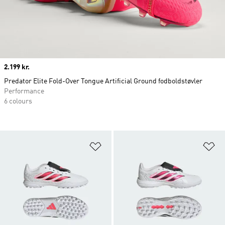
Price
2.199 kr.
Predator Elite Fold-Over Tongue Artificial Ground fodboldstøvler
Performance
6 colours
Føj til ønskeliste
Fø