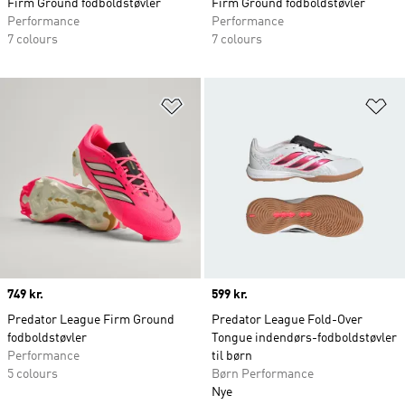
Firm Ground fodboldstøvler
Firm Ground fodboldstøvler
Performance
Performance
7 colours
7 colours
Føj til ønskeliste
Fø
Price
749 kr.
Price
599 kr.
Predator League Firm Ground
Predator League Fold-Over
fodboldstøvler
Tongue indendørs-fodboldstøvler
Performance
til børn
5 colours
Børn Performance
Nye