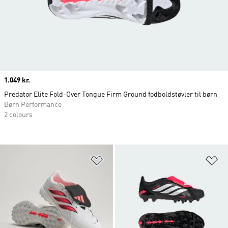
Price
1.049 kr.
Predator Elite Fold-Over Tongue Firm Ground fodboldstøvler til børn
Børn Performance
2 colours
Føj til ønskeliste
Fø