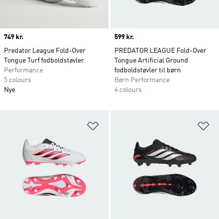
Price
749 kr.
Price
599 kr.
Predator League Fold-Over
PREDATOR LEAGUE Fold-Over
Tongue Turf fodboldstøvler
Tongue Artificial Ground
Performance
fodboldstøvler til børn
5 colours
Børn Performance
Nye
4 colours
Føj til ønskeliste
Fø