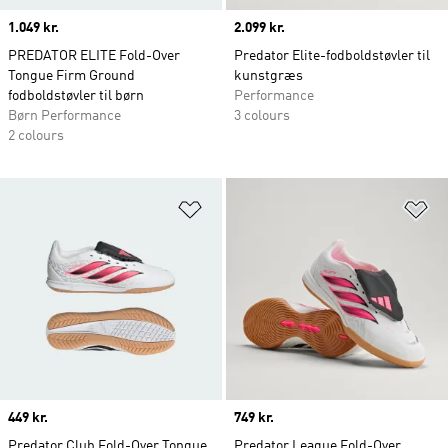
Price
1.049 kr.
Price
2.099 kr.
PREDATOR ELITE Fold-Over
Predator Elite-fodboldstøvler til
Tongue Firm Ground
kunstgræs
fodboldstøvler til børn
Performance
Børn Performance
3 colours
2 colours
Føj til ønskeliste
Fø
Price
449 kr.
Price
749 kr.
Predator Club Fold-Over Tongue
Predator League Fold-Over