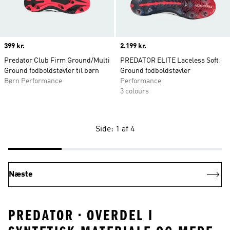
Price
399 kr.
Price
2.199 kr.
Predator Club Firm Ground/Multi
PREDATOR ELITE Laceless Soft
Ground fodboldstøvler til børn
Ground fodboldstøvler
Børn Performance
Performance
3 colours
Side: 1 af 4
Næste
PREDATOR • OVERDEL I