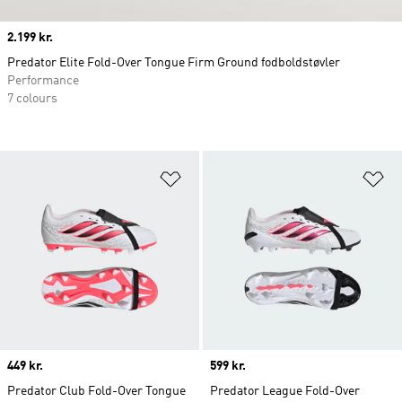
Price
2.199 kr.
Predator Elite Fold-Over Tongue Firm Ground fodboldstøvler
Performance
7 colours
Føj til ønskeliste
Fø
Price
449 kr.
Price
599 kr.
Predator Club Fold-Over Tongue
Predator League Fold-Over