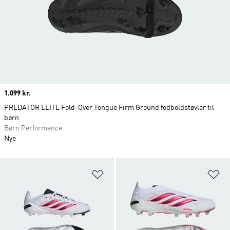
Price
1.099 kr.
PREDATOR ELITE Fold-Over Tongue Firm Ground fodboldstøvler til
børn
Børn Performance
Nye
Føj til ønskeliste
Fø