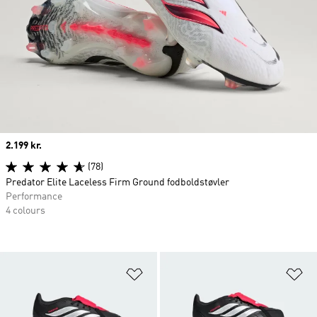
Price
2.199 kr.
(78)
Predator Elite Laceless Firm Ground fodboldstøvler
Performance
4 colours
Føj til ønskeliste
Fø