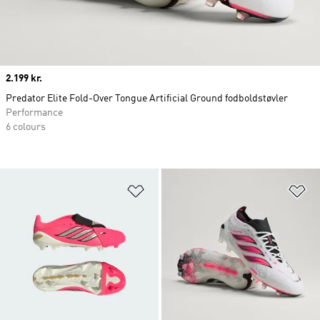
Price
2.199 kr.
Predator Elite Fold-Over Tongue Artificial Ground fodboldstøvler
Performance
6 colours
Føj til ønskeliste
Fø