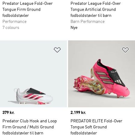
Predator League Fold-Over
Predator League Fold-Over
Tongue Firm Ground
Tongue Artificial Ground
fodboldstøvler
fodboldstøvler til børn
Performance
Børn Performance
7 colours
Nye
Føj til ønskeliste
Fø
Price
379 kr.
Price
2.199 kr.
Predator Club Hook and Loop
PREDATOR ELITE Fold-Over
Firm Ground / Multi Ground
Tongue Soft Ground
fodboldstøvler til børn
fodboldstøvler