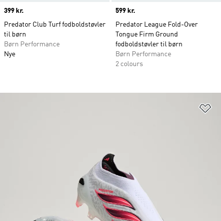
Price
399 kr.
Price
599 kr.
Predator Club Turf fodboldstøvler
Predator League Fold-Over
til børn
Tongue Firm Ground
Børn Performance
fodboldstøvler til børn
Nye
Børn Performance
2 colours
Fø