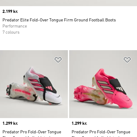
Price
2.199 kr.
Predator Elite Fold-Over Tongue Firm Ground Football Boots
Performance
7 colours
Føj til ønskeliste
Fø
Price
1.299 kr.
Price
1.299 kr.
Predator Pro Fold-Over Tongue
Predator Pro Fold-Over Tongue