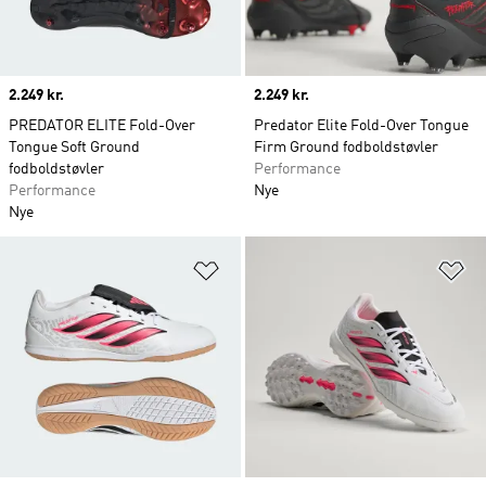
Price
2.249 kr.
Price
2.249 kr.
PREDATOR ELITE Fold-Over
Predator Elite Fold-Over Tongue
Tongue Soft Ground
Firm Ground fodboldstøvler
fodboldstøvler
Performance
Performance
Nye
Nye
Føj til ønskeliste
Fø