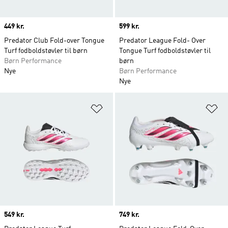
Price
449 kr.
Price
599 kr.
Predator Club Fold-over Tongue
Predator League Fold- Over
Turf fodboldstøvler til børn
Tongue Turf fodboldstøvler til
Børn Performance
børn
Nye
Børn Performance
Nye
Føj til ønskeliste
Fø
Price
549 kr.
Price
749 kr.