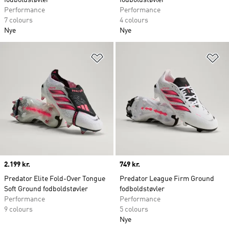
fodboldstøvler
fodboldstøvler
Performance
Performance
7 colours
4 colours
Nye
Nye
Føj til ønskeliste
Fø
Price
2.199 kr.
Price
749 kr.
Predator Elite Fold-Over Tongue
Predator League Firm Ground
Soft Ground fodboldstøvler
fodboldstøvler
Performance
Performance
9 colours
5 colours
Nye