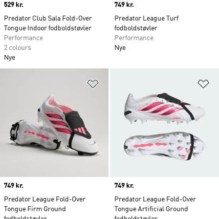
Price
529 kr.
Price
749 kr.
Predator Club Sala Fold-Over
Predator League Turf
Tongue Indoor fodboldstøvler
fodboldstøvler
Performance
Performance
2 colours
Nye
Nye
Føj til ønskeliste
Fø
Price
749 kr.
Price
749 kr.
Predator League Fold-Over
Predator League Fold-Over
Tongue Firm Ground
Tongue Artificial Ground