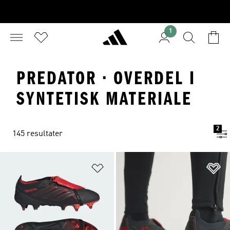
1
PREDATOR · OVERDEL I
SYNTETISK MATERIALE
2
145 resultater
Føj til ønskeliste
Fø