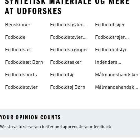
SYNTETISK MATERIALE OG MERE
AT UDFORSKES
Benskinner
Fodboldstøvler
Fodboldtrøjer
Børn
Fodbolde
Fodboldstøvler
Fodboldtrøjer
Damer
Børn
Fodboldsæt
Fodboldstrømper
Fodboldudstyr
Fodboldsæt Børn
Fodboldtasker
Indendørs
Fodboldsko
Fodboldshorts
Fodboldtøj
Målmandshandsker
Fodboldstøvler
Fodboldtøj Børn
Målmandshandsker
Børn
YOUR OPINION COUNTS
We strive to serve you better and appreciate your feedback