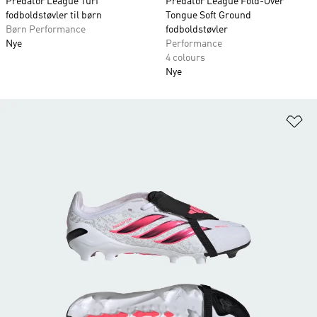
Predator League Turf
Predator League Fold-Over
fodboldstøvler til børn
Tongue Soft Ground
Børn Performance
fodboldstøvler
Nye
Performance
4 colours
Nye
Fø