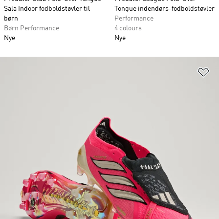
Sala Indoor fodboldstøvler til
Tongue indendørs-fodboldstøvler
børn
Performance
Børn Performance
4 colours
Nye
Nye
Fø