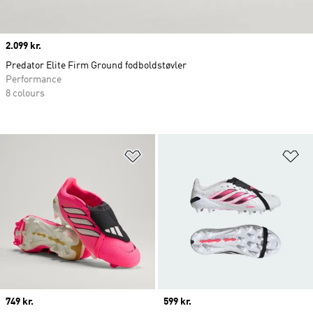
Price
2.099 kr.
Predator Elite Firm Ground fodboldstøvler
Performance
8 colours
Føj til ønskeliste
Fø
Price
749 kr.
Price
599 kr.