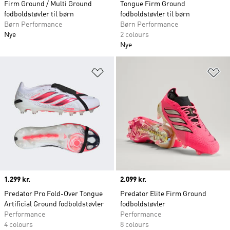
Firm Ground / Multi Ground
Tongue Firm Ground
fodboldstøvler til børn
fodboldstøvler til børn
Børn Performance
Børn Performance
Nye
2 colours
Nye
Føj til ønskeliste
Fø
Price
1.299 kr.
Price
2.099 kr.
Predator Pro Fold-Over Tongue
Predator Elite Firm Ground
Artificial Ground fodboldstøvler
fodboldstøvler
Performance
Performance
4 colours
8 colours