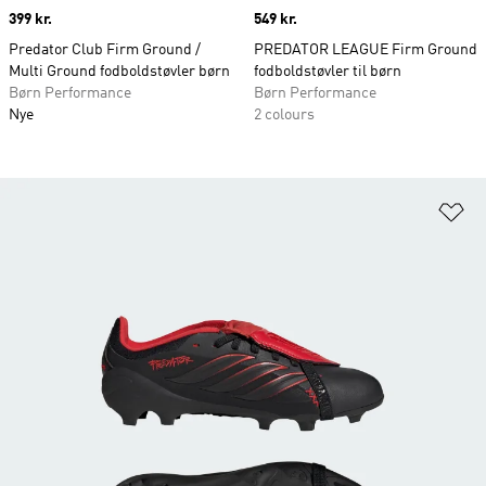
Price
399 kr.
Price
549 kr.
Predator Club Firm Ground /
PREDATOR LEAGUE Firm Ground
Multi Ground fodboldstøvler børn
fodboldstøvler til børn
Børn Performance
Børn Performance
Nye
2 colours
Fø