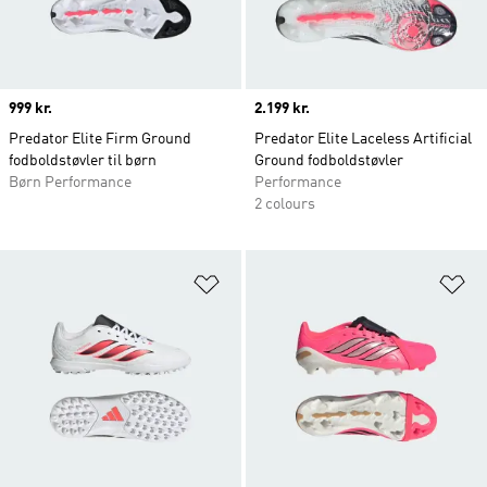
Price
999 kr.
Price
2.199 kr.
Predator Elite Firm Ground
Predator Elite Laceless Artificial
fodboldstøvler til børn
Ground fodboldstøvler
Børn Performance
Performance
2 colours
Føj til ønskeliste
Fø